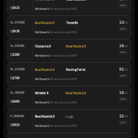
–
QUOTE
18:15
🕒
Wettbewerb:
Primera Division RFEF
1:3
Real Madrid II
Tenerife
Sa., 27.09.2025
–
(0:3)
–
QUOTE
18:30
🕒
Wettbewerb:
Primera Division RFEF
1:0
Osasuna II
Real Madrid II
So., 21.09.2025
–
(1:0)
–
QUOTE
12:00
🕒
Wettbewerb:
Primera Division RFEF
0:1
Real Madrid II
Racing Ferrol
Mi., 17.09.2025
–
(0:1)
–
QUOTE
17:00
🕒
Wettbewerb:
Primera Division RFEF
1:0
Athletic II
Real Madrid II
So., 14.09.2025
–
(1:0)
–
QUOTE
16:00
🕒
Wettbewerb:
Primera Division RFEF
2:1
Real Madrid II
Lugo
Fr., 29.08.2025
–
(0:0)
–
QUOTE
19:15
🕒
Wettbewerb:
Primera Division RFEF