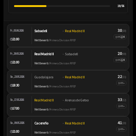
19/56
3:0
Sabadell
Real Madrid II
Fr., 05.06.2026
–
(2:0)
2,34
QUOTE
21:00
🕒
Wettbewerb:
Primera Division RFEF
2:0
Real Madrid II
Sabadell
Fr., 29.05.2026
–
(0:0)
2,24
QUOTE
21:00
🕒
Wettbewerb:
Primera Division RFEF
2:2
Guadalajara
Real Madrid II
Sa., 23.05.2026
–
(2:1)
–
QUOTE
18:30
🕒
Wettbewerb:
Primera Division RFEF
3:3
Real Madrid II
Arenas de Getxo
So., 17.05.2026
–
(2:2)
–
QUOTE
17:00
🕒
Wettbewerb:
Primera Division RFEF
4:1
Cacereño
Real Madrid II
Sa., 09.05.2026
–
(2:0)
–
QUOTE
21:00
🕒
Wettbewerb:
Primera Division RFEF