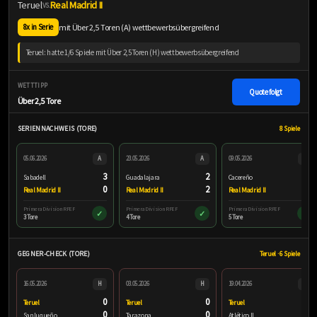
Teruel
Real Madrid II
VS.
mit Über 2,5 Toren (A) wettbewerbsübergreifend
8x in Serie
Teruel: hatte 1/6 Spiele mit Über 2,5 Toren (H) wettbewerbsübergreifend
WETTTIPP
Quote folgt
Über 2,5 Tore
SERIENNACHWEIS (TORE)
8 Spiele
05.06.2026
A
23.05.2026
A
09.05.2026
A
3
2
4
Sabadell
Guadalajara
Cacereño
0
2
1
Real Madrid II
Real Madrid II
Real Madrid II
Primera Division RFEF
Primera Division RFEF
Primera Division RFEF
✓
✓
✓
3 Tore
4 Tore
5 Tore
GEGNER-CHECK (TORE)
Teruel · 6 Spiele
16.05.2026
H
03.05.2026
H
19.04.2026
H
0
0
0
Teruel
Teruel
Teruel
0
0
0
Sanluqueño
Tarazona
Atlético II