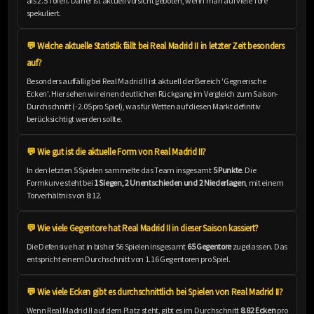
als 2.5 Toren. Daher ist aktuell Vorsicht geboten, wenn man auf viele Tore
spekuliert.
💬 Welche aktuelle Statistik fällt bei Real Madrid II in letzter Zeit besonders
auf?
Besonders auffällig bei Real Madrid II ist aktuell der Bereich 'Gegnerische
Ecken'. Hier sehen wir einen deutlichen Rückgang im Vergleich zum Saison-
Durchschnitt (-2.05 pro Spiel), was für Wetten auf diesen Markt definitiv
berücksichtigt werden sollte.
💬 Wie gut ist die aktuelle Form von Real Madrid II?
In den letzten 5 Spielen sammelte das Team insgesamt
5 Punkte
. Die
Formkurve steht bei
1 Siegen, 2 Unentschieden und 2 Niederlagen
, mit einem
Torverhältnis von 8:12.
💬 Wie viele Gegentore hat Real Madrid II in dieser Saison kassiert?
Die Defensive hat in bisher 56 Spielen insgesamt
65 Gegentore
zugelassen. Das
entspricht einem Durchschnitt von 1.16 Gegentoren pro Spiel.
💬 Wie viele Ecken gibt es durchschnittlich bei Spielen von Real Madrid II?
Wenn Real Madrid II auf dem Platz steht, gibt es im Durchschnitt
8.82 Ecken
pro