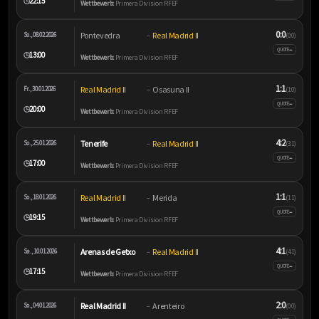
22:15
🕒
Wettbewerb:
Primera Division RFEF
0:0
Pontevedra
Real Madrid II
So., 08.02.2026
–
(0:0)
–
QUOTE
13:00
🕒
Wettbewerb:
Primera Division RFEF
1:1
Real Madrid II
Osasuna II
Fr., 30.01.2026
–
(1:0)
–
QUOTE
20:00
🕒
Wettbewerb:
Primera Division RFEF
4:2
Tenerife
Real Madrid II
So., 25.01.2026
–
(3:1)
–
QUOTE
17:00
🕒
Wettbewerb:
Primera Division RFEF
1:1
Real Madrid II
Merida
So., 18.01.2026
–
(1:1)
–
QUOTE
19:15
🕒
Wettbewerb:
Primera Division RFEF
4:1
Arenas de Getxo
Real Madrid II
Sa., 10.01.2026
–
(4:1)
–
QUOTE
17:15
🕒
Wettbewerb:
Primera Division RFEF
2:0
Real Madrid II
Arenteiro
So., 04.01.2026
–
(0:0)