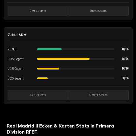
Über 1.5 Stats
Über 3.5 Stats
Zu Null & Def.
Zu Null
18/56
Ü 0.5 Gegent.
38/56
Ü 1.5 Gegent.
16/56
Ü 2.5 Gegent.
8/56
Zu Null Stats
Unter 1.5 Stats
Real Madrid II Ecken & Karten Stats in Primera
Division RFEF