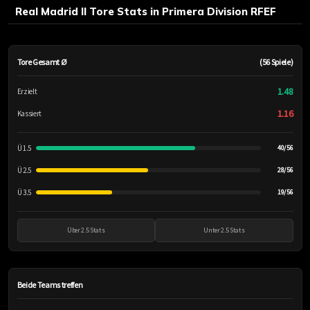
Real Madrid II Tore Stats in Primera Division RFEF
Tore Gesamt Ø
(56 Spiele)
1.48
Erzielt
1.16
Kassiert
Ü 1.5
40/56
Ü 2.5
28/56
Ü 3.5
19/56
Über 2.5 Stats
Unter 2.5 Stats
Beide Teams treffen