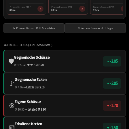
Primera Division RFEF
Primera Division RFEF
Primera Division RFEF
×
×
×
0 Tore
0 Tore
0 Tore
📊 Primera Division RFEF Statistiken
🎯 Primera Division RFEF Tipps
AUFFÄLLIGE TRENDS (LETZTE 5 VS GESAMT)
Gegnerische Schüsse
🛡️
-3.05
▼
Ø: 9.25 ➔
Letzte 5 Ø: 6.20
Gegnerische Ecken
🚩
-2.05
▼
Ø: 4.05 ➔
Letzte 5 Ø: 2.00
Eigene Schüsse
🎯
-1.70
▼
Ø: 10.50 ➔
Letzte 5 Ø: 8.80
Erhaltene Karten
🟨
-1.50
▼