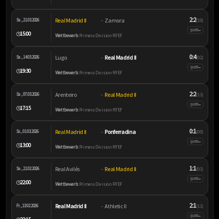
2:2
Real Madrid II
Zamora
Sa., 21.03.2026
–
(1:0)
–
QUOTE
15:00
🕒
Wettbewerb:
Primera Division RFEF
0:4
Lugo
Real Madrid II
Sa., 14.03.2026
–
(0:2)
–
QUOTE
19:30
🕒
Wettbewerb:
Primera Division RFEF
2:2
Arenteiro
Real Madrid II
Sa., 07.03.2026
–
(1:1)
–
QUOTE
17:15
🕒
Wettbewerb:
Primera Division RFEF
0:1
Real Madrid II
Ponferradina
So., 01.03.2026
–
(0:0)
–
QUOTE
13:00
🕒
Wettbewerb:
Primera Division RFEF
1:1
Real Avilés
Real Madrid II
Sa., 21.02.2026
–
(0:1)
–
QUOTE
22:00
🕒
Wettbewerb:
Primera Division RFEF
2:1
Real Madrid II
Athletic II
Fr., 13.02.2026
–
(1:1)
–
QUOTE