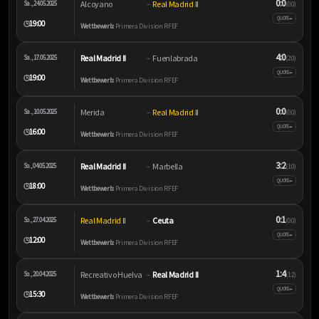
0:0
Alcoyano
Real Madrid II
Sa., 24.05.2025
–
(0:0)
–
QUOTE
19:00
🕒
Wettbewerb:
Primera Division RFEF
4:0
Real Madrid II
Fuenlabrada
Sa., 17.05.2025
–
(2:0)
–
QUOTE
19:00
🕒
Wettbewerb:
Primera Division RFEF
0:0
Merida
Real Madrid II
Sa., 10.05.2025
–
(0:0)
–
QUOTE
16:00
🕒
Wettbewerb:
Primera Division RFEF
3:2
Real Madrid II
Marbella
So., 04.05.2025
–
(1:0)
–
QUOTE
18:00
🕒
Wettbewerb:
Primera Division RFEF
0:1
Real Madrid II
Ceuta
So., 27.04.2025
–
(0:0)
–
QUOTE
12:00
🕒
Wettbewerb:
Primera Division RFEF
1:4
Recreativo Huelva
Real Madrid II
So., 20.04.2025
–
(1:2)
–
QUOTE
15:30
🕒
Wettbewerb:
Primera Division RFEF