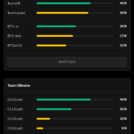
Team trifft
40/56
Team kassiert
38/56
BTTS - Ja
29/56
BTTS - Nein
27/56
BTTS & Ü2.5
22/56
Alle BTTS Stats
Team Offensive
Ü 0.5 Erzielt
40/56
Ü 1.5 Erzielt
26/56
Ü 2.5 Erzielt
10/56
Ü 3.5 Erzielt
5/56