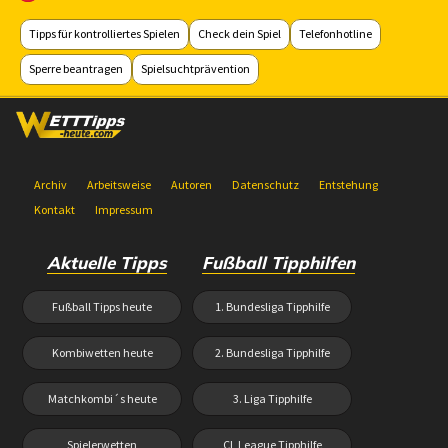
Tipps für kontrolliertes Spielen
Check dein Spiel
Telefonhotline
Sperre beantragen
Spielsuchtprävention
Archiv
Arbeitsweise
Autoren
Datenschutz
Entstehung
Kontakt
Impressum
Aktuelle Tipps
Fußball Tipphilfen
Fußball Tipps heute
1. Bundesliga Tipphilfe
Kombiwetten heute
2. Bundesliga Tipphilfe
Matchkombi´s heute
3. Liga Tipphilfe
Spielerwetten
CL League Tipphilfe