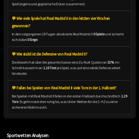
Spiel (eigene und gegnerische Ecken zusammen).
💬 Wie viele Spiele hat Real Madrid II in den letzten vier Wochen
gewonnen?
In den vergangenen 28 Tagen absolvierte Real Madrid II
0 Spiele
und sicherte
sich dabei
0 Siege
.
💬 Wie stabil ist die Defensive von Real Madrid II?
Die Abwehr hat über die gesamte Saison eine Zu-Null-Quote von
32%
. Im
Schnitt kassiert man
1.16 Tore
pro Spiel, was auf eine solide Defensivarbeit
hindeutet.
💬 Fallen bei Spielen von Real Madrid II viele Tore in der 1. Halbzeit?
Bei Spielen mit Real Madrid II fallen in der ersten Halbzeit durchschnittlich
1.29
Tore
. Es geht meist eher ruhig los, was Unter-Wetten für die 1. HZ zu einer
sichereren Wahl macht.
Sportwetten Analysen