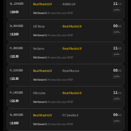
1:1
Real Madrid II
Atlético II
Sa., 12.04.2025
–
(1:1)
–
QUOTE
18:00
🕒
Wettbewerb:
Primera Division RFEF
0:0
UD Ibiza
Real Madrid II
So., 06.04.2025
–
(0:0)
–
QUOTE
12:00
🕒
Wettbewerb:
Primera Division RFEF
1:1
Yeclano
Real Madrid II
Fr., 28.03.2025
–
(0:0)
–
QUOTE
21:30
🕒
Wettbewerb:
Primera Division RFEF
0:0
Real Madrid II
Real Murcia
Fr., 21.03.2025
–
(0:0)
–
QUOTE
21:30
🕒
Wettbewerb:
Primera Division RFEF
1:1
Hércules
Real Madrid II
Fr., 14.03.2025
–
(1:0)
–
QUOTE
21:30
🕒
Wettbewerb:
Primera Division RFEF
0:0
Real Madrid II
FC Sevilla II
So., 09.03.2025
–
(0:0)
–
QUOTE
13:00
🕒
Wettbewerb:
Primera Division RFEF