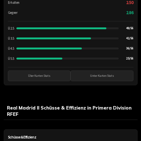
2.50
Erhalten
2.86
Gegner
Ü 2.5
49/56
Ü 3.5
41/56
Ü 4.5
36/56
Ü 5.5
25/56
Über Karten Stats
Unter Karten Stats
Real Madrid II Schüsse & Effizienz in Primera Division
RFEF
Schüsse & Effizienz