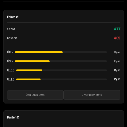
Ecken Ø
4.77
Geholt
4.05
Kassiert
Ü 8.5
29/56
Ü 9.5
21/56
Ü 10.5
16/56
Ü 11.5
15/56
Über Ecken Stats
Unter Ecken Stats
Karten Ø