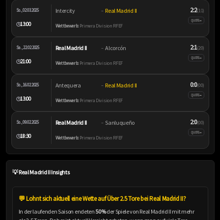
2:2
Intercity
Real Madrid II
So., 02.03.2025
–
(1:1)
–
QUOTE
13:00
🕒
Wettbewerb:
Primera Division RFEF
2:1
Real Madrid II
Alcorcón
Sa., 22.02.2025
–
(2:0)
–
QUOTE
21:00
🕒
Wettbewerb:
Primera Division RFEF
0:0
Antequera
Real Madrid II
So., 16.02.2025
–
(0:0)
–
QUOTE
13:00
🕒
Wettbewerb:
Primera Division RFEF
2:0
Real Madrid II
Sanluqueño
So., 09.02.2025
–
(0:0)
–
QUOTE
18:30
🕒
Wettbewerb:
Primera Division RFEF
💡 Real Madrid II Insights
💬 Lohnt sich aktuell eine Wette auf Über 2.5 Tore bei Real Madrid II?
In der laufenden Saison endeten
50%
der Spiele von Real Madrid II mit mehr