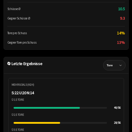
10.5
Schüsse Ø
9.3
Gegner Schüsse Ø
14%
Tore pro Schuss
13%
Gegner Tore pro Schuss
🔄 Letzte Ergebnisse
MEHR GOALS (H2H)
S:22 U:20 N:14
Ü 1.5 TORE
40/56
Ü 2.5 TORE
28/56
Ü 3.5 TORE