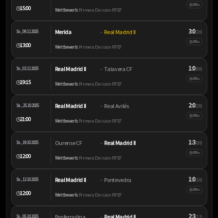
–
QUOTE
15:00
🕒
Wettbewerb:
Primera Division RFEF
3:0
Merida
Real Madrid II
So., 09.11.2025
–
(2:0)
–
QUOTE
13:00
🕒
Wettbewerb:
Primera Division RFEF
1:0
Real Madrid II
Talavera CF
So., 02.11.2025
–
(0:0)
–
QUOTE
19:15
🕒
Wettbewerb:
Primera Division RFEF
2:0
Real Madrid II
Real Avilés
Sa., 25.10.2025
–
(2:0)
–
QUOTE
21:00
🕒
Wettbewerb:
Primera Division RFEF
1:3
Ourense CF
Real Madrid II
So., 19.10.2025
–
(0:0)
–
QUOTE
12:00
🕒
Wettbewerb:
Primera Division RFEF
1:0
Real Madrid II
Pontevedra
So., 12.10.2025
–
(1:0)
–
QUOTE
12:00
🕒
Wettbewerb:
Primera Division RFEF
2:3
Ponferradina
Real Madrid II
So., 05.10.2025
–
(1:1)