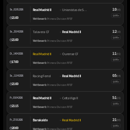
1:0
Real Madrid II
Unionistas de Salamanca
Sa., 02.05.2026
–
(0:0)
–
QUOTE
21:00
🕒
Wettbewerb:
Primera Division RFEF
1:2
Talavera CF
Real Madrid II
Sa., 25.04.2026
–
(1:0)
–
QUOTE
21:00
🕒
Wettbewerb:
Primera Division RFEF
1:1
Real Madrid II
Ourense CF
Di., 14.04.2026
–
(0:1)
–
QUOTE
17:00
🕒
Wettbewerb:
Primera Division RFEF
0:5
Racing Ferrol
Real Madrid II
Sa., 11.04.2026
–
(0:4)
–
QUOTE
21:00
🕒
Wettbewerb:
Primera Division RFEF
5:1
Real Madrid II
Celta Vigo II
Fr., 03.04.2026
–
(2:1)
–
QUOTE
21:15
🕒
Wettbewerb:
Primera Division RFEF
2:1
Barakaldo
Real Madrid II
Fr., 27.03.2026
–
(0:0)
–
QUOTE
20:00
🕒
Wettbewerb:
Primera Division RFEF