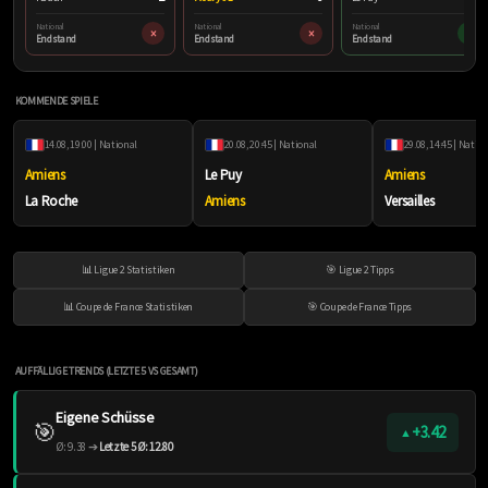
National
National
National
×
×
✓
Endstand
Endstand
Endstand
KOMMENDE SPIELE
14.08, 19:00 | National
20.08, 20:45 | National
29.08, 14:45 | Natio
Amiens
Le Puy
Amiens
La Roche
Amiens
Versailles
📊 Ligue 2 Statistiken
🎯 Ligue 2 Tipps
📊 Coupe de France Statistiken
🎯 Coupe de France Tipps
AUFFÄLLIGE TRENDS (LETZTE 5 VS GESAMT)
Eigene Schüsse
🎯
+3.42
▲
Ø: 9.38 ➔
Letzte 5 Ø: 12.80