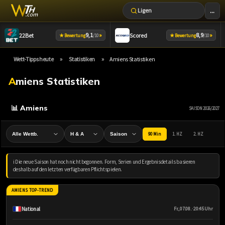
...
Ligen
Zum
9,1
»
8,9
»
22Bet
Scored
★
★
Bewertung
/10
Bewertung
/10
Inhalt
springen
»
»
Wett-Tipps heute
Statistiken
Amiens Statistiken
Amiens Statistiken
📊 Amiens
SAISON 2026/2027
90 Min
1. HZ
2. HZ
ℹ️ Die neue Saison hat noch nicht begonnen. Form, Serien und Ergebnisdetails basieren
deshalb auf den letzten verfügbaren Pflichtspielen.
AMIENS TOP-TREND
National
Fr., 07.08. · 20:45 Uhr