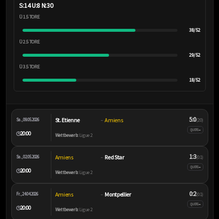
S:14 U:8 N:30
Ü 1.5 TORE
38/52
Ü 2.5 TORE
29/52
Ü 3.5 TORE
18/52
5:0
St. Etienne
Amiens
Sa., 09.05.2026
–
(2:0)
–
QUOTE
20:00
🕒
Wettbewerb:
Ligue 2
1:3
Amiens
Red Star
Sa., 02.05.2026
–
(0:1)
–
QUOTE
20:00
🕒
Wettbewerb:
Ligue 2
0:2
Amiens
Montpellier
Fr., 24.04.2026
–
(0:1)
–
QUOTE
20:00
🕒
Wettbewerb:
Ligue 2