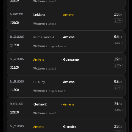
21:00
🕒
Wettbewerb:
Ligue 2
1:0
Le Mans
Amiens
Fr., 05.12.2025
–
(1:0)
–
QUOTE
21:00
🕒
Wettbewerb:
Ligue 2
0:4
Reims Sainte-Anne
Amiens
Sa., 29.11.2025
–
(0:4)
–
QUOTE
15:00
🕒
Wettbewerb:
Coupe de France
1:2
Amiens
Guingamp
Sa., 22.11.2025
–
(1:2)
–
QUOTE
15:00
🕒
Wettbewerb:
Ligue 2
0:3
US Auby
Amiens
Sa., 15.11.2025
–
(0:2)
–
QUOTE
15:00
🕒
Wettbewerb:
Coupe de France
2:1
Clermont
Amiens
Fr., 07.11.2025
–
(0:0)
–
QUOTE
21:00
🕒
Wettbewerb:
Ligue 2
2:3
Amiens
Grenoble
Sa., 01.11.2025
–
(0:2)