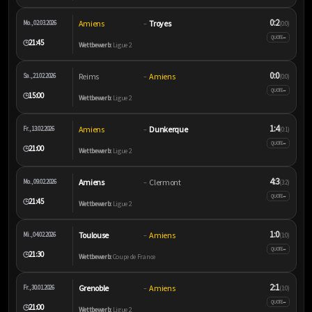
0:2
Amiens
Troyes
Mo., 02.03.2026
–
(0:0)
–
QUOTE
21:45
🕒
Wettbewerb:
Ligue 2
0:0
Reims
Amiens
Sa., 21.02.2026
–
(0:0)
–
QUOTE
15:00
🕒
Wettbewerb:
Ligue 2
1:4
Amiens
Dunkerque
Fr., 13.02.2026
–
(0:1)
–
QUOTE
21:00
🕒
Wettbewerb:
Ligue 2
4:3
Amiens
Clermont
Mo., 09.02.2026
–
(3:2)
–
QUOTE
21:45
🕒
Wettbewerb:
Ligue 2
1:0
Toulouse
Amiens
Mi., 04.02.2026
–
(1:0)
–
QUOTE
21:30
🕒
Wettbewerb:
Coupe de France
2:1
Grenoble
Amiens
Fr., 30.01.2026
–
(1:0)
–
QUOTE
21:00
🕒
Wettbewerb:
Ligue 2