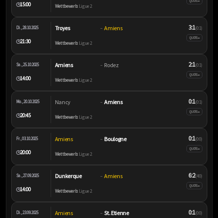
–
QUOTE
15:00
🕒
Wettbewerb:
Ligue 2
3:1
Troyes
Amiens
Di., 28.10.2025
–
(0:1)
–
QUOTE
21:30
🕒
Wettbewerb:
Ligue 2
2:1
Amiens
Rodez
Sa., 25.10.2025
–
(0:1)
–
QUOTE
14:00
🕒
Wettbewerb:
Ligue 2
0:1
Nancy
Amiens
Mo., 20.10.2025
–
(0:1)
–
QUOTE
20:45
🕒
Wettbewerb:
Ligue 2
0:1
Amiens
Boulogne
Fr., 03.10.2025
–
(0:0)
–
QUOTE
20:00
🕒
Wettbewerb:
Ligue 2
6:2
Dunkerque
Amiens
Sa., 27.09.2025
–
(4:0)
–
QUOTE
14:00
🕒
Wettbewerb:
Ligue 2
0:1
Amiens
St. Etienne
Di., 23.09.2025
–
(0:0)