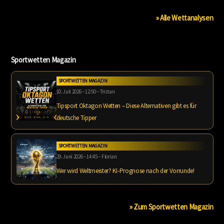
» Alle Wettanalysen
Sportwetten Magazin
SPORTWETTEN MAGAZIN
10. Juli 2026 – 12:50 – Tristan
Tipsport Oktagon Wetten – Diese Alternativen gibt es für
deutsche Tipper
SPORTWETTEN MAGAZIN
29. Juni 2026 – 14:45 – Florian
Wer wird Weltmeister? KI-Prognose nach der Vorrunde!
» Zum Sportwetten Magazin