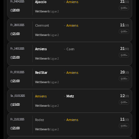
2:1
Ajaccio
Amiens
Fr., 04.04.2025
–
(1:1)
–
QUOTE
20:00
🕒
Wettbewerb:
Ligue 2
1:1
Clermont
Amiens
Fr., 28.03.2025
–
(1:0)
–
QUOTE
21:00
🕒
Wettbewerb:
Ligue 2
2:1
Amiens
Caen
Fr., 14.03.2025
–
(0:0)
–
QUOTE
21:00
🕒
Wettbewerb:
Ligue 2
2:0
Red Star
Amiens
Fr., 07.03.2025
–
(1:0)
–
QUOTE
21:00
🕒
Wettbewerb:
Ligue 2
1:2
Amiens
Metz
Sa., 01.03.2025
–
(1:0)
–
QUOTE
15:00
🕒
Wettbewerb:
Ligue 2
1:1
Rodez
Amiens
Fr., 21.02.2025
–
(1:0)
–
QUOTE
21:00
🕒
Wettbewerb:
Ligue 2