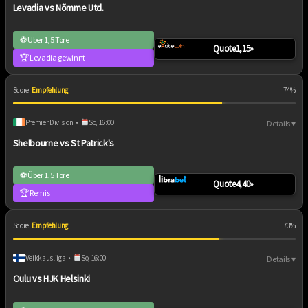
Levadia vs Nõmme Utd.
⚽ Über 1,5 Tore
Quote
1,15
»
🏆 Levadia gewinnt
Score:
Empfehlung
74%
Premier Division
•
So, 16:00
Details ▾
Shelbourne vs St Patrick's
⚽ Über 1,5 Tore
Quote
4,40
»
🏆 Remis
Score:
Empfehlung
73%
Veikkausliiga
•
So, 16:00
Details ▾
Oulu vs HJK Helsinki