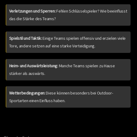
Verletzungen und Sperren:
Fehlen Schlüsselspieler? Wie beeinflusst
das die Stärke des Teams?
Spielstil und Taktik:
Einige Teams spielen offensiv und erzielen viele
Tore, andere setzen auf eine starke Verteidigung.
Heim- und Auswärtsleistung:
Manche Teams spielen zu Hause
stärker als auswärts.
Wetterbedingungen:
Diese können besonders bei Outdoor-
Sportarten einen Einfluss haben.