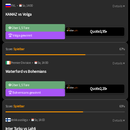
FNL
•
So, 14:00
Details ▾
KAMAZ vs Volga
⚽ Über 1,5 Tore
Quote
3,95
»
🏆 Volga gewinnt
Score:
Spielbar
67%
Premier Division
•
So, 14:00
Details ▾
Waterford vs Bohemians
⚽ Über 1,5 Tore
Quote
2,20
»
🏆 Bohemians gewinnt
Score:
Spielbar
65%
Veikkausliiga
•
So, 14:00
Details ▾
Inter Turku vs Lahti