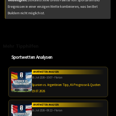
Vielseitigkeit:
Du kannst eine breite Palette von Sportarten und
Ereignissen in einer einzigen Wette kombinieren, was bei Bet
Buildern nicht möglich ist.
Mehr Tipphilfen
Sportwetten Analysen
SPORTWETTEN ANALYSEN
16. Juli 2026 – 10:07 – Florian
Spanien vs. Argentinien Tipp, KI-Prognose & Quoten
19.07.2026
SPORTWETTEN ANALYSEN
16. Juli 2026 – 08:22 – Florian