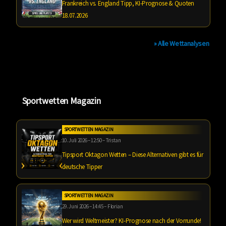
Frankreich vs. England Tipp, KI-Prognose & Quoten
18.07.2026
» Alle Wettanalysen
Sportwetten Magazin
SPORTWETTEN MAGAZIN
10. Juli 2026 – 12:50 – Tristan
Tipsport Oktagon Wetten – Diese Alternativen gibt es für
deutsche Tipper
SPORTWETTEN MAGAZIN
29. Juni 2026 – 14:45 – Florian
Wer wird Weltmeister? KI-Prognose nach der Vorrunde!