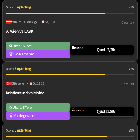
Score:
Empfehlung
77%
Admiral Bundesliga
•
So, 17:00
Details ▾
A. Wien vs LASK
⚽ Über 1,5 Tore
Quote
2,26
»
🏆 LASK gewinnt
Score:
Empfehlung
77%
Eliteserien
•
So, 17:15
Details ▾
Kristiansund vs Molde
⚽ Über 1,5 Tore
Quote
1,89
»
🏆 Molde gewinnt
Score:
Empfehlung
79%