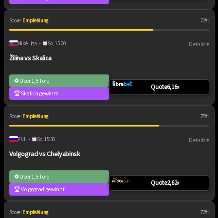
Score:
Empfehlung
72%
Niké Liga
•
So, 15:00
Details ▾
Žilina vs Skalica
⚽ Über 1,5 Tore
Quote
6,16
»
🏆 Skalica gewinnt
Score:
Empfehlung
75%
FNL
•
So, 15:30
Details ▾
Volgograd vs Chelyabinsk
⚽ Über 1,5 Tore
Quote
2,62
»
🏆 Volgograd gewinnt
Score:
Empfehlung
73%