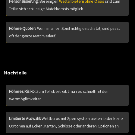
Personalisierung:
Bei einigen
Wettanbietern ohne Oasis
sind zum
Teil in sich schlüssige Matchkombis möglich.
Höhere Quoten:
Wenn man ein Spiel richtig einschätzt, sind passt
oft der ganze Matchverlauf.
Nachteile
Höheres Risiko:
Zum Teil übertreibt man es schnell mit den
Wettmöglichkeiten.
Limitierte Auswahl:
Wettbüros mit Sperrsystem bieten leider keine
Optionen auf Ecken, Karten, Schüsse oder anderen Optionen an.