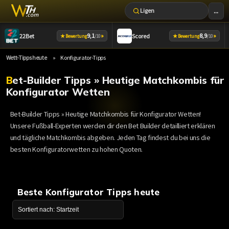
...
Ligen
Zum
9,1
»
8,9
»
22Bet
Scored
★
★
Bewertung
/10
Bewertung
/10
Inhalt
springen
Wett-Tipps heute
»
Konfigurator-Tipps
Bet-Builder Tipps » Heutige Matchkombis für
Konfigurator Wetten
Bet-Builder Tipps » Heutige Matchkombis für Konfigurator Wetten!
Unsere Fußball-Experten werden dir den Bet Builder detailliert erklären
und tägliche Matchkombis abgeben. Jeden Tag findest du bei uns die
besten Konfiguratorwetten zu hohen Quoten.
Beste Konfigurator Tipps heute