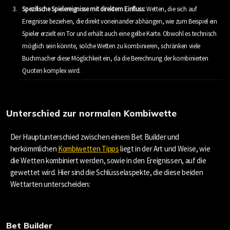
Spezifische Spielereignisse mit direktem Einfluss:
Wetten, die sich auf
Ereignisse beziehen, die direkt voneinander abhängen, wie zum Beispiel ein
Spieler erzielt ein Tor und erhält auch eine gelbe Karte. Obwohl es technisch
möglich sein könnte, solche Wetten zu kombinieren, schränken viele
Buchmacher diese Möglichkeit ein, da die Berechnung der kombinierten
Quoten komplex wird.
Unterschied zur normalen Kombiwette
Der Hauptunterschied zwischen einem Bet Builder und
herkömmlichen
Kombiwetten Tipps
liegt in der Art und Weise, wie
die Wetten kombiniert werden, sowie in den Ereignissen, auf die
gewettet wird. Hier sind die Schlüsselaspekte, die diese beiden
Wettarten unterscheiden:
Bet Builder