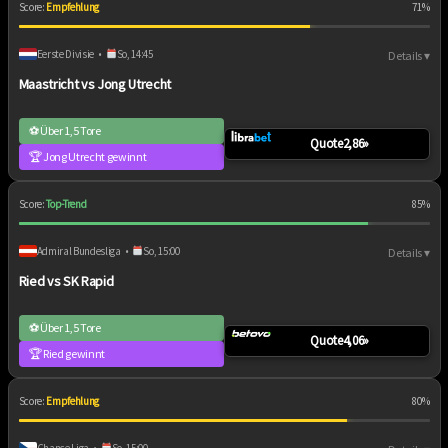
Score:
Empfehlung
71%
Eerste Divisie
•
So, 14:45
Details ▾
Maastricht vs Jong Utrecht
⚽ Über 1,5 Tore
Quote
2,86
»
🏆 Jong Utrecht gewinnt
Score:
Top-Trend
85%
Admiral Bundesliga
•
So, 15:00
Details ▾
Ried vs SK Rapid
⚽ Über 1,5 Tore
Quote
4,06
»
🏆 Ried gewinnt
Score:
Empfehlung
80%