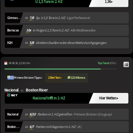
1.36
»
U 1,5 Tore in 2. HZ
in
7/8
Sp. U 1,5 Tore in 2. HZ ·
Liga Profesional
Gimnasia LP
10x
in Folge U 1,5 Tore in 2. HZ ·
Alle Wettbewerbe
Barracas
in
5/8
direkten Duellen wäre diese Wette durchgegangen.
H2H
09.08.26, 22:30 Uhr
Top-Trend
(86%)
Primera Division Tipps »
22Bet Test »
🎁 122 € Bonus
Nacional
Boston River
vs.
Hier Wetten
»
Nacional trifft in 2. HZ
in
8/10
Partien in 2. HZ getroffen ·
Primera Division (Uruguay)
Nacional
in
6/7
Partien mit Gegentor in 2. HZ ·
(A)
Boston River