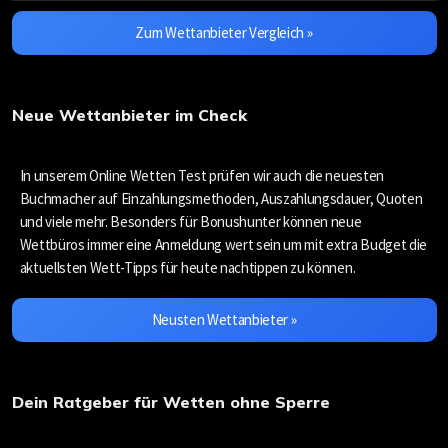
Zum Wettanbieter Vergleich »
Neue Wettanbieter im Check
In unserem Online Wetten Test prüfen wir auch die neuesten
Buchmacher auf Einzahlungsmethoden, Auszahlungsdauer, Quoten
und viele mehr. Besonders für Bonushunter können neue
Wettbüros immer eine Anmeldung wert sein um mit extra Budget die
aktuellsten Wett-Tipps für heute nachtippen zu können.
Neusten Wettanbieter »
Dein Ratgeber für Wetten ohne Sperre