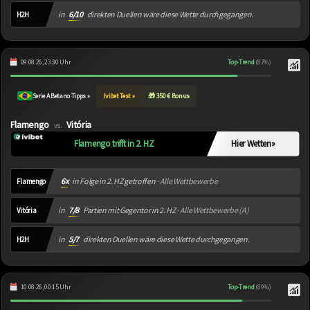
in
6/10
direkten Duellen wäre diese Wette durchgegangen.
H2H
09.08.26, 23:30 Uhr
Top-Trend
(87%)
Serie A Betano Tipps »
Ivibet Test »
🎁 350 € Bonus
Flamengo
Vitória
vs.
Hier Wetten
»
Flamengo trifft in 2. HZ
6x
in Folge in 2. HZ getroffen ·
Alle Wettbewerbe
Flamengo
in
7/8
Partien mit Gegentor in 2. HZ ·
Alle Wettbewerbe (A)
Vitória
in
5/7
direkten Duellen wäre diese Wette durchgegangen.
H2H
10.08.26, 00:15 Uhr
Top-Trend
(89%)