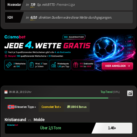
in
7/9
Sp. mit BTTS ·
Premier Liga
Krasnodar
in
6/10
direkten Duellen wäre diese Wette durchgegangen.
H2H
09.08.26, 18:15 Uhr
Top-Trend
(90%)
Eliteserien Tipps »
Cosmobet Test »
🎁 1000 € Bonus
Kristiansund
Molde
vs.
1.46
»
Über 2,5 Tore