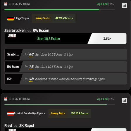
09.08.26, 15:30 Uhr
Top-Trend
(86%)
3. Liga Tipps »
Jokery Test »
🎁 250 € Bonus
Saarbrücken
RW Essen
vs.
1.86
»
Über 10,5 Ecken
in
6/7
Sp. Über 10,5 Ecken ·
3. Liga
Saarbrücken
in
7/8
Sp. Über 10,5 Ecken ·
3. Liga
RW Essen
in
5/8
direkten Duellen wäre diese Wette durchgegangen.
H2H
09.08.26, 16:00 Uhr
Top-Trend
(93%)
Admiral Bundesliga Tipps »
Jokery Test »
🎁 250 € Bonus
Ried
SK Rapid
vs.