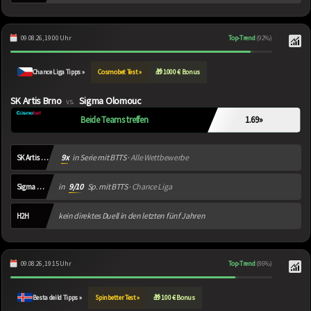
09.08.26, 19:00 Uhr
Top-Trend
(92%)
Chance Liga Tipps »
Cosmobet Test »
🎁 1000 € Bonus
SK Artis Brno
Sigma Olomouc
vs.
1.69
»
Beide Teams treffen
9x
in Serie mit BTTS ·
Alle Wettbewerbe
SK Artis Brno
in
9/10
Sp. mit BTTS ·
Chance Liga
Sigma Olomouc
kein direktes Duell in den letzten fünf Jahren
H2H
09.08.26, 19:15 Uhr
Top-Trend
(86%)
Besta deild Tipps »
Spinbetter Test »
🎁 100 € Bonus