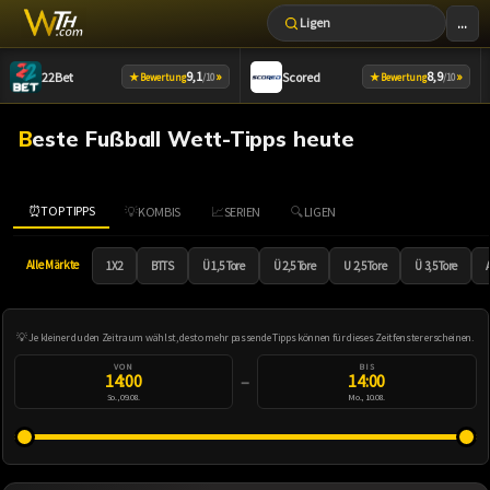
...
Ligen
Zum
9,1
»
8,9
»
22Bet
Scored
★
★
Bewertung
/10
Bewertung
/10
Inhalt
springen
Beste Fußball Wett-Tipps heute
⏰
TOP TIPPS
💡
KOMBIS
📈
SERIEN
🔍
LIGEN
Alle Märkte
1X2
BTTS
Ü 1,5 Tore
Ü 2,5 Tore
U 2,5 Tore
Ü 3,5 Tore
💡 Je kleiner du den Zeitraum wählst, desto mehr passende Tipps können für dieses Zeitfenster erscheinen.
VON
BIS
14:00
14:00
–
So., 09.08.
Mo., 10.08.