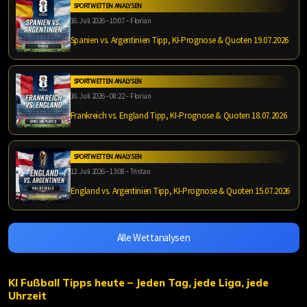
SPORTWETTEN ANALYSEN
16. Juli 2026 – 10:07 – Florian
Spanien vs. Argentinien Tipp, KI-Prognose & Quoten 19.07.2026
SPORTWETTEN ANALYSEN
16. Juli 2026 – 08:22 – Florian
Frankreich vs. England Tipp, KI-Prognose & Quoten 18.07.2026
SPORTWETTEN ANALYSEN
12. Juli 2026 – 13:08 – Tristan
England vs. Argentinien Tipp, KI-Prognose & Quoten 15.07.2026
Alle Wettanalysen
KI Fußball Tipps heute – Jeden Tag, jede Liga, jede
Uhrzeit