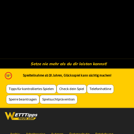
Setze nie mehr als du dir leisten kannst!
Spielteilnahme ab 18 Jahren, Glücksspiel kann süchtig machen!
Tipps für kontrolliertes Spielen
Check dein Spiel
Telefonhotline
Sperre beantragen
Spielsuchtprävention
Archiv
Arbeitsweise
Autoren
Datenschutz
Entstehung