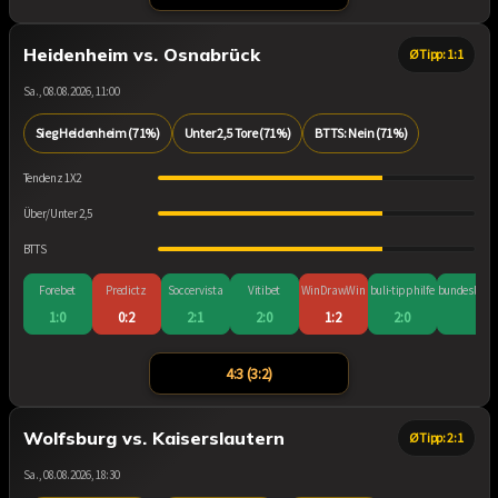
Heidenheim vs. Osnabrück
Ø Tipp: 1:1
Sa., 08.08.2026, 11:00
Sieg Heidenheim (71%)
Unter 2,5 Tore (71%)
BTTS: Nein (71%)
Tendenz 1X2
Über/Unter 2,5
BTTS
Forebet
Predictz
Soccervista
Vitibet
WinDrawWin
buli-tipphilfe
bundesliga-
1:0
0:2
2:1
2:0
1:2
2:0
2:0
4:3 (3:2)
Wolfsburg vs. Kaiserslautern
Ø Tipp: 2:1
Sa., 08.08.2026, 18:30