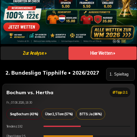
Zur Analyse »
Hier Wetten »
2. Bundesliga Tipphilfe • 2026/2027
Bochum vs. Hertha
Ø Tipp: 2:1
Fr., 07.08.2026, 18:30
Sieg Bochum (43%)
Über 2,5 Tore (57%)
BTTS: Ja (86%)
Tendenz 1X2
Über/Unter 2,5