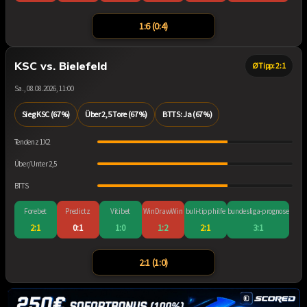
1:6 (0:4)
KSC vs. Bielefeld
Ø Tipp: 2:1
Sa., 08.08.2026, 11:00
Sieg KSC (67%)
Über 2,5 Tore (67%)
BTTS: Ja (67%)
Tendenz 1X2
Über/Unter 2,5
BTTS
Forebet
Predictz
Vitibet
WinDrawWin
buli-tipphilfe
bundesliga-prognose
2:1
0:1
1:0
1:2
2:1
3:1
2:1 (1:0)