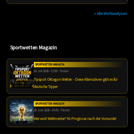
» Alle Wettanalysen
Sportwetten Magazin
SPORTWETTEN MAGAZIN
10. Juli 2026 – 12:50 – Tristan
Tipsport Oktagon Wetten – Diese Alternativen gibt es für
deutsche Tipper
SPORTWETTEN MAGAZIN
29. Juni 2026 – 14:45 – Florian
Wer wird Weltmeister? KI-Prognose nach der Vorrunde!