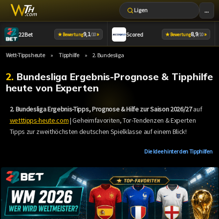
...
Ligen
Zum
9,1
»
8,9
»
22Bet
Scored
★
★
Bewertung
/10
Bewertung
/10
Inhalt
springen
Wett-Tipps heute
»
Tipphilfe
»
2. Bundesliga
2. Bundesliga Ergebnis-Prognose & Tipphilfe
heute von Experten
2. Bundesliga Ergebnis-Tipps, Prognose & Hilfe zur Saison 2026/27
auf
wetttipps-heute.com
| Geheimfavoriten, Tor-Tendenzen & Experten
Tipps zur zweithöchsten deutschen Spielklasse auf einem Blick!
Die Idee hinter den Tipphilfen