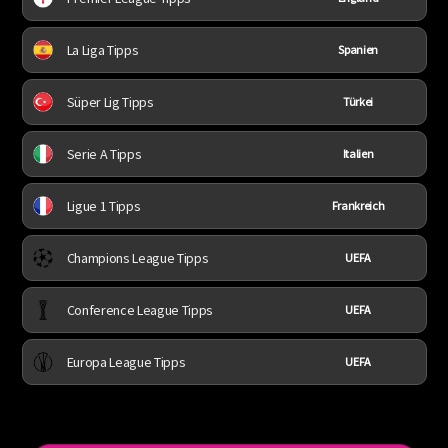
La Liga Tipps
Spanien
Süper Lig Tipps
Türkei
Serie A Tipps
Italien
Ligue 1 Tipps
Frankreich
Champions League Tipps
UEFA
Conference League Tipps
UEFA
Europa League Tipps
UEFA