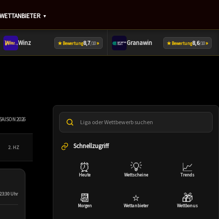
WETTANBIETER
▼
Winz
Granawin
8,7
»
8,6
»
★
★
Bewertung
/10
Bewertung
/10
SAISON 2026
Liga oder Wettbewerb suchen
Schnellzugriff
2. HZ
⏰
💡
📈
Heute
Wettscheine
Trends
· 23:30 Uhr
📆
⭐
🎁
Morgen
Wettanbieter
Wettbonus