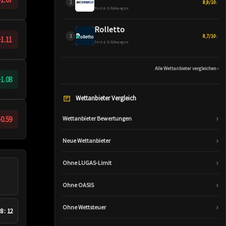
›
8,9/10
Test & Erfahrungen
Rolletto
›
8,7/10
1.11
Test & Erfahrungen
Alle Wettanbieter vergleichen ›
1.08
Wettanbieter Vergleich
›
-0.59
Wettanbieter Bewertungen
›
Neue Wettanbieter
›
Ohne LUGAS-Limit
›
Ohne OASIS
›
Ohne Wettsteuer
8 : 12