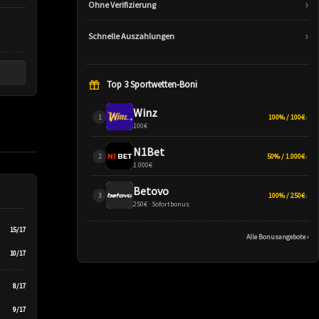
›
Ohne Verifizierung
›
Schnelle Auszahlungen
Top 3 Sportwetten-Boni
Winz
›
100% / 100€
100€
N1Bet
›
50% / 1.000€
1.000€
Betovo
›
100% / 250€
250€ · Sofortbonus
15/17
Alle Bonusangebote ›
10/17
8/17
9/17