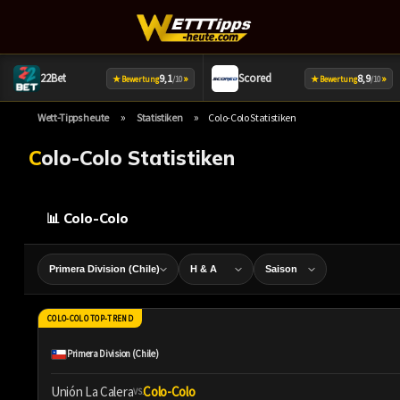
22Bet
Scored
9,1
»
8,9
»
★
★
Bewertung
/10
Bewertung
/10
»
»
Wett-Tipps heute
Statistiken
Colo-Colo Statistiken
Colo-Colo Statistiken
📊 Colo-Colo
COLO-COLO TOP-TREND
Primera Division (Chile)
Unión La Calera
Colo-Colo
VS.