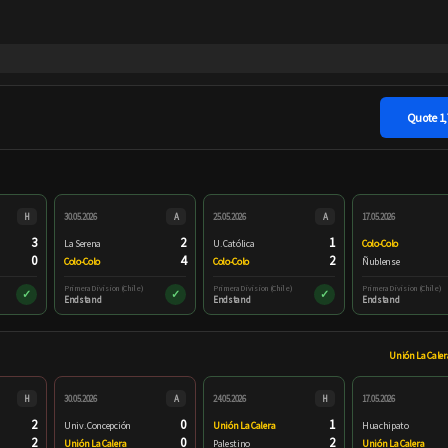
Quote
1
H
30.05.2026
A
25.05.2026
A
17.05.2026
3
2
1
La Serena
U. Católica
Colo-Colo
0
4
2
Colo-Colo
Colo-Colo
Ñublense
Primera Division (Chile)
Primera Division (Chile)
Primera Division (Chile)
✓
✓
✓
Endstand
Endstand
Endstand
Unión La Calera
H
30.05.2026
A
24.05.2026
H
17.05.2026
2
0
1
Univ. Concepción
Unión La Calera
Huachipato
2
0
2
Unión La Calera
Palestino
Unión La Calera