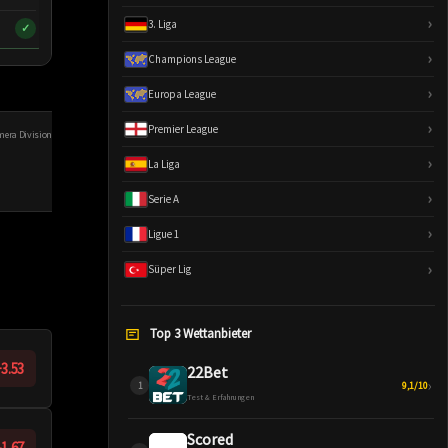
›
3. Liga
Primera Division (Chile)
Primera Division (Chile)
✓
✓
×
Endstand
Endstand
›
Champions League
›
Europa League
›
Premier League
imera Division (Chile)
›
La Liga
›
Serie A
›
Ligue 1
›
Süper Lig
Top 3 Wettanbieter
3.53
22Bet
›
9,1/10
Test & Erfahrungen
Scored
-1.67