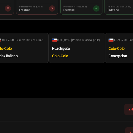
Primera Division (Chile)
Primera Division (Chile)
Primera Division (Chile)
×
×
✓
Endstand
Endstand
Endstand
30.08, 23:30 | Primera Division (Chile)
06.09, 02:00 | Primera Division (Chile)
13.09, 02:00 | Pr
lo-Colo
Huachipato
Colo-Colo
dax Italiano
Colo-Colo
Concepcion
+
▲
▼