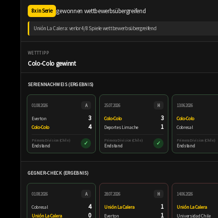
gewonnen wettbewerbsübergreifend
8x in Serie
Unión La Calera: verlor 4/8 Spiele wettbewerbsübergreifend
WETTTIPP
Colo-Colo gewinnt
SERIENNACHWEIS (ERGEBNIS)
01.08.2026
A
25.07.2026
H
13.06.2026
3
3
Everton
Colo-Colo
Colo-Colo
4
1
Colo-Colo
Deportes Limache
Cobresal
Primera Division (Chile)
Primera Division (Chile)
Primera Division (Chile)
✓
✓
Endstand
Endstand
Endstand
GEGNER-CHECK (ERGEBNIS)
01.08.2026
A
28.07.2026
H
14.06.2026
4
1
Cobresal
Unión La Calera
Unión La Calera
0
1
Unión La Calera
Everton
Universidad Chile