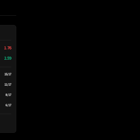
1.76
2.59
15/17
11/17
8/17
6/17