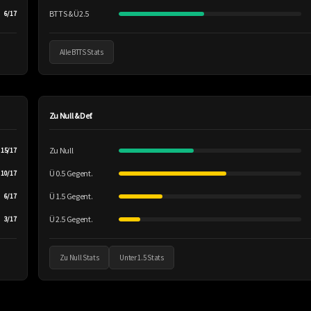
BTTS & Ü2.5
6/17
Alle BTTS Stats
Zu Null & Def.
Zu Null
15/17
Ü 0.5 Gegent.
10/17
Ü 1.5 Gegent.
6/17
Ü 2.5 Gegent.
3/17
Zu Null Stats
Unter 1.5 Stats