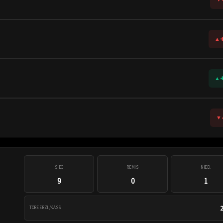
+
▲
+
▲
▼
SIEG
REMIS
NIED.
9
0
1
2
TORE ERZI./KASS.