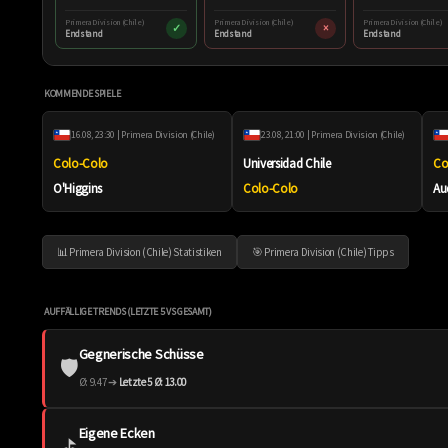
Primera Division (Chile)
Primera Division (Chile)
Primera Division (Chile)
✓
×
Endstand
Endstand
Endstand
KOMMENDE SPIELE
16.08, 23:30 | Primera Division (Chile)
23.08, 21:00 | Primera Division (Chile)
Colo-Colo
Universidad Chile
Co
O'Higgins
Colo-Colo
Au
📊 Primera Division (Chile) Statistiken
🎯 Primera Division (Chile) Tipps
AUFFÄLLIGE TRENDS (LETZTE 5 VS GESAMT)
Gegnerische Schüsse
🛡️
Ø: 9.47 ➔
Letzte 5 Ø: 13.00
Eigene Ecken
⛳️