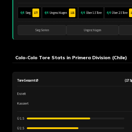
4/4
Sieg
4/4
Ungeschlagen
4/4
Über 1.5 Tore
4/4
Über 2.5 Tore
1.77
1.15
1
Sieg-Serien
Ungeschlagen
Colo-Colo Tore Stats in Primera Division (Chile)
Tore Gesamt Ø
(17 S
Erzielt
Kassiert
Ü 1.5
Ü 2.5