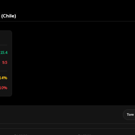
(Chile)
15.4
9.5
14%
10%