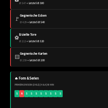
Ø: 5.47 ➔
Letzte 5 Ø: 3.80
Gegnerische Ecken
🚩
Ø: 4.29 ➔
Letzte 5 Ø: 5.40
Erzielte Tore
⚽️
Ø: 2.12 ➔
Letzte 5 Ø: 3.20
Gegnerische Karten
🟨
Ø: 2.59 ➔
Letzte 5 Ø: 2.00
🔥 Form & Serien
PRIMERA DIVISION (CHILE) | H & A | 90 MIN
S
N
S
S
S
S
S
S
S
S