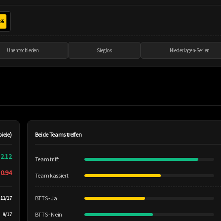
.85
Unentschieden
Sieglos
Niederlagen-Serien
piele)
Beide Teams treffen
2.12
Team trifft
0.94
Team kassiert
BTTS - Ja
11/17
BTTS - Nein
9/17