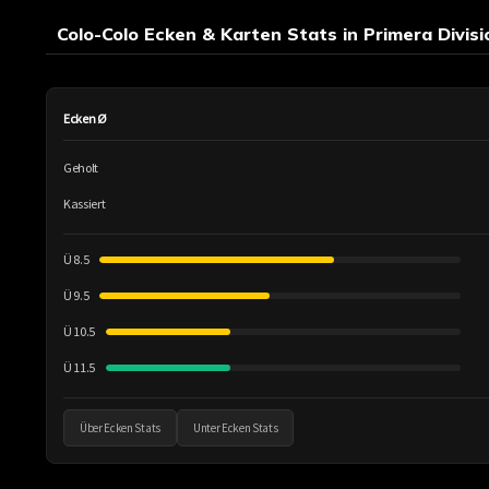
Colo-Colo Ecken & Karten Stats in Primera Divisio
Ecken Ø
Geholt
Kassiert
Ü 8.5
Ü 9.5
Ü 10.5
Ü 11.5
Über Ecken Stats
Unter Ecken Stats