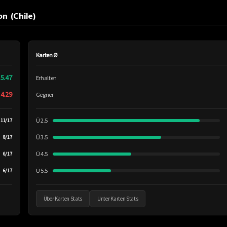
n (Chile)
Karten Ø
5.47
Erhalten
4.29
Gegner
Ü 2.5
11/17
Ü 3.5
8/17
Ü 4.5
6/17
Ü 5.5
6/17
Über Karten Stats
Unter Karten Stats