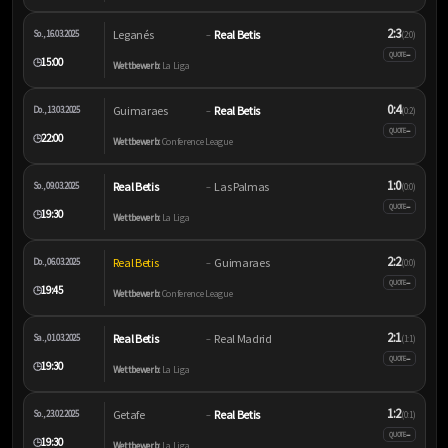
2:3
Leganés
Real Betis
So., 16.03.2025
–
(2:0)
–
QUOTE
15:00
🕒
Wettbewerb:
La Liga
0:4
Guimaraes
Real Betis
Do., 13.03.2025
–
(0:2)
–
QUOTE
22:00
🕒
Wettbewerb:
Conference League
1:0
Real Betis
Las Palmas
So., 09.03.2025
–
(0:0)
–
QUOTE
19:30
🕒
Wettbewerb:
La Liga
2:2
Real Betis
Guimaraes
Do., 06.03.2025
–
(0:0)
–
QUOTE
19:45
🕒
Wettbewerb:
Conference League
2:1
Real Betis
Real Madrid
Sa., 01.03.2025
–
(1:1)
–
QUOTE
19:30
🕒
Wettbewerb:
La Liga
1:2
Getafe
Real Betis
So., 23.02.2025
–
(0:1)
–
QUOTE
19:30
🕒
Wettbewerb:
La Liga