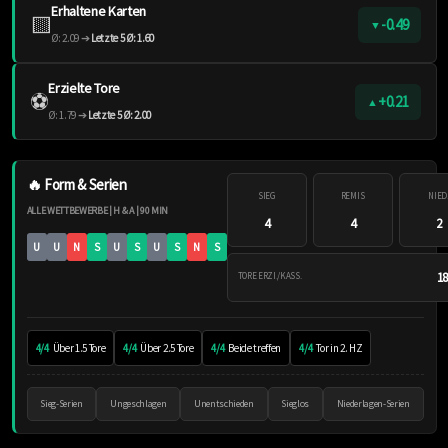
Erhaltene Karten
🟨
-0.49
▼
Ø: 2.09 ➔
Letzte 5 Ø: 1.60
Erzielte Tore
⚽️
+0.21
▲
Ø: 1.79 ➔
Letzte 5 Ø: 2.00
🔥 Form & Serien
SIEG
REMIS
NIED
ALLE WETTBEWERBE | H & A | 90 MIN
4
4
2
U
U
N
S
U
S
U
S
N
S
18
TORE ERZI./KASS.
4/4
Über 1.5 Tore
4/4
Über 2.5 Tore
4/4
Beide treffen
4/4
Tor in 2. HZ
Sieg-Serien
Ungeschlagen
Unentschieden
Sieglos
Niederlagen-Serien