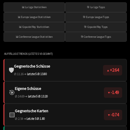
📊 La Liga Statistiken
🎯 La Liga Tipps
📊 Europa League Statistiken
🎯 Europa League Tipps
📊 Copa del Rey Statistiken
🎯 Copa del Rey Tipps
📊 Conference League Statistiken
🎯 Conference League Tipps
AUFFÄLLIGE TRENDS (LETZTE 5 VS GESAMT)
Gegnerische Schüsse
🛡️
+2.64
▲
Ø: 11.16 ➔
Letzte 5 Ø: 13.80
Eigene Schüsse
🎯
-1.49
▼
Ø: 14.69 ➔
Letzte 5 Ø: 13.20
Gegnerische Karten
🟨
-0.74
▼
Ø: 2.54 ➔
Letzte 5 Ø: 1.80