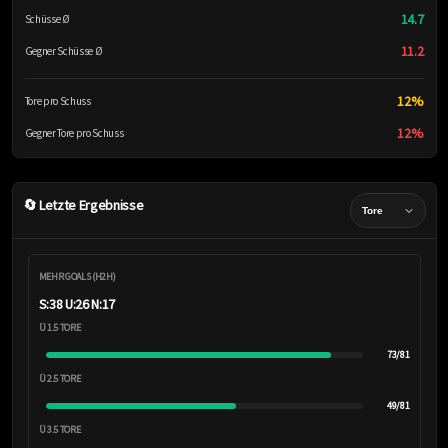
14.7
Schüsse Ø
11.2
Gegner Schüsse Ø
12%
Tore pro Schuss
12%
Gegner Tore pro Schuss
🔄 Letzte Ergebnisse
MEHR GOALS (H2H)
S:38 U:26 N:17
Ü 1.5 TORE
73/81
Ü 2.5 TORE
49/81
Ü 3.5 TORE