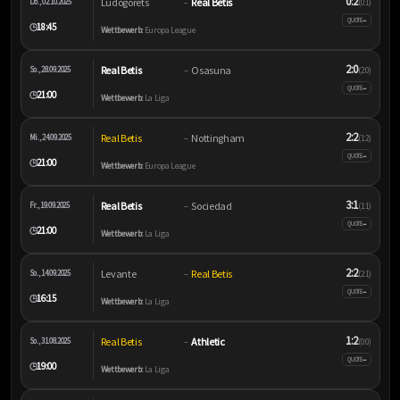
0:2
Ludogorets
Real Betis
Do., 02.10.2025
–
(0:1)
–
QUOTE
18:45
🕒
Wettbewerb:
Europa League
2:0
Real Betis
Osasuna
So., 28.09.2025
–
(2:0)
–
QUOTE
21:00
🕒
Wettbewerb:
La Liga
2:2
Real Betis
Nottingham
Mi., 24.09.2025
–
(1:2)
–
QUOTE
21:00
🕒
Wettbewerb:
Europa League
3:1
Real Betis
Sociedad
Fr., 19.09.2025
–
(1:1)
–
QUOTE
21:00
🕒
Wettbewerb:
La Liga
2:2
Levante
Real Betis
So., 14.09.2025
–
(2:1)
–
QUOTE
16:15
🕒
Wettbewerb:
La Liga
1:2
Real Betis
Athletic
So., 31.08.2025
–
(0:0)
–
QUOTE
19:00
🕒
Wettbewerb:
La Liga