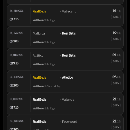
1:1
Real Betis
Vallecano
Sa., 21.02.2026
–
(1:1)
–
QUOTE
17:15
🕒
Wettbewerb:
La Liga
1:2
Mallorca
Real Betis
So., 15.02.2026
–
(0:2)
–
QUOTE
22:00
🕒
Wettbewerb:
La Liga
0:1
Atlético
Real Betis
So., 08.02.2026
–
(0:1)
–
QUOTE
19:30
🕒
Wettbewerb:
La Liga
0:5
Real Betis
Atlético
Do., 05.02.2026
–
(0:3)
–
QUOTE
22:00
🕒
Wettbewerb:
Copa del Rey
2:1
Real Betis
Valencia
So., 01.02.2026
–
(1:1)
–
QUOTE
17:15
🕒
Wettbewerb:
La Liga
2:1
Real Betis
Feyenoord
Do., 29.01.2026
–
(2:0)
–
QUOTE
22:00
🕒