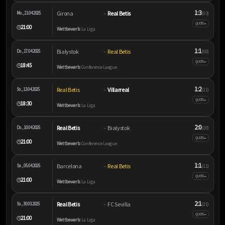
1:3
Girona
Real Betis
Mo., 21.04.2025
–
(0:3)
–
QUOTE
21:00
🕒
Wettbewerb:
La Liga
1:1
Bialystok
Real Betis
Do., 17.04.2025
–
(0:0)
–
QUOTE
18:45
🕒
Wettbewerb:
Conference League
1:2
Real Betis
Villarreal
So., 13.04.2025
–
(1:1)
–
QUOTE
18:30
🕒
Wettbewerb:
La Liga
2:0
Real Betis
Bialystok
Do., 10.04.2025
–
(2:0)
–
QUOTE
21:00
🕒
Wettbewerb:
Conference League
1:1
Barcelona
Real Betis
Sa., 05.04.2025
–
(1:1)
–
QUOTE
21:00
🕒
Wettbewerb:
La Liga
2:1
Real Betis
FC Sevilla
So., 30.03.2025
–
(2:1)
–
QUOTE
21:00
🕒
Wettbewerb:
La Liga