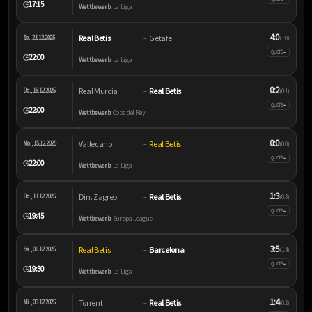
17:15
🕒
Wettbewerb:
La Liga
4:0
Real Betis
Getafe
So., 21.12.2025
–
(1:0)
–
QUOTE
22:00
🕒
Wettbewerb:
La Liga
0:2
Real Murcia
Real Betis
Do., 18.12.2025
–
(0:1)
–
QUOTE
22:00
🕒
Wettbewerb:
Copa del Rey
0:0
Vallecano
Real Betis
Mo., 15.12.2025
–
(0:0)
–
QUOTE
22:00
🕒
Wettbewerb:
La Liga
1:3
Din. Zagreb
Real Betis
Do., 11.12.2025
–
(0:3)
–
QUOTE
19:45
🕒
Wettbewerb:
Europa League
3:5
Real Betis
Barcelona
Sa., 06.12.2025
–
(1:4)
–
QUOTE
19:30
🕒
Wettbewerb:
La Liga
1:4
Torrent
Real Betis
Mi., 03.12.2025
–
(0:2)