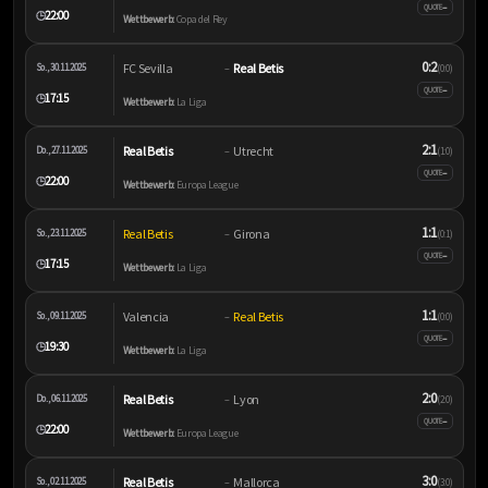
–
QUOTE
22:00
🕒
Wettbewerb:
Copa del Rey
0:2
FC Sevilla
Real Betis
So., 30.11.2025
–
(0:0)
–
QUOTE
17:15
🕒
Wettbewerb:
La Liga
2:1
Real Betis
Utrecht
Do., 27.11.2025
–
(1:0)
–
QUOTE
22:00
🕒
Wettbewerb:
Europa League
1:1
Real Betis
Girona
So., 23.11.2025
–
(0:1)
–
QUOTE
17:15
🕒
Wettbewerb:
La Liga
1:1
Valencia
Real Betis
So., 09.11.2025
–
(0:0)
–
QUOTE
19:30
🕒
Wettbewerb:
La Liga
2:0
Real Betis
Lyon
Do., 06.11.2025
–
(2:0)
–
QUOTE
22:00
🕒
Wettbewerb:
Europa League
3:0
Real Betis
Mallorca
So., 02.11.2025
–
(3:0)