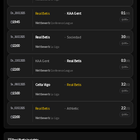
0:1
Real Betis
KAA Gent
Do., 20.02.2025
–
(0:0)
–
QUOTE
19:45
🕒
Wettbewerb:
Conference League
3:0
Real Betis
Sociedad
So., 16.02.2025
–
(0:0)
–
QUOTE
22:00
🕒
Wettbewerb:
La Liga
0:3
KAA Gent
Real Betis
Do., 13.02.2025
–
(0:0)
–
QUOTE
22:00
🕒
Wettbewerb:
Conference League
3:2
Celta Vigo
Real Betis
Sa., 08.02.2025
–
(0:2)
–
QUOTE
15:00
🕒
Wettbewerb:
La Liga
2:2
Real Betis
Athletic
So., 02.02.2025
–
(2:1)
–
QUOTE
22:00
🕒
Wettbewerb:
La Liga
💡 Real Betis Insights