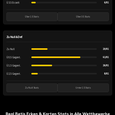
Ü 3.5 Erzielt
6/81
Über 1.5 Stats
Über 3.5 Stats
Zu Null & Def.
Zu Null
20/81
Ü 0.5 Gegent.
61/81
Ü 1.5 Gegent.
26/81
Ü 2.5 Gegent.
8/81
Zu Null Stats
Unter 1.5 Stats
Real Betis Ecken & Karten Stats in Alle Wettbewerbe