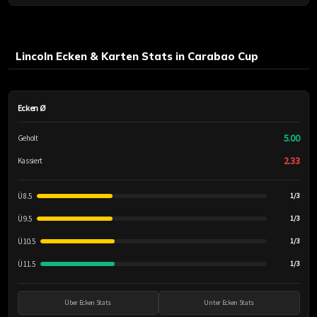
Lincoln Ecken & Karten Stats in Carabao Cup
Ecken Ø
5.00
Geholt
2.33
Kassiert
Ü 8.5
1/3
Ü 9.5
1/3
Ü 10.5
1/3
Ü 11.5
1/3
Über Ecken Stats
Unter Ecken Stats