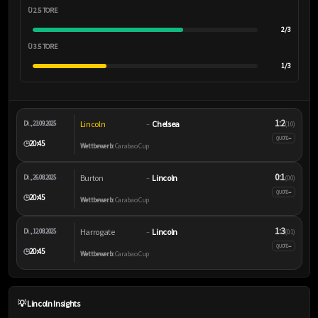
Ü 2.5 TORE
2/3
Ü 3.5 TORE
1/3
1:2
Lincoln
Chelsea
Di., 23.09.2025
–
(1:0)
–
QUOTE
20:45
🕒
Wettbewerb:
Carabao Cup
0:1
Burton
Lincoln
Di., 26.08.2025
–
(0:0)
–
QUOTE
20:45
🕒
Wettbewerb:
Carabao Cup
1:3
Harrogate
Lincoln
Di., 12.08.2025
–
(0:1)
–
QUOTE
20:45
🕒
Wettbewerb:
Carabao Cup
💡 Lincoln Insights