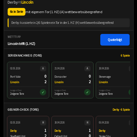
Derby
Lincoln
VS.
mit eigenem Tor (1. HZ) (A) wettbewerbsübergreifend
6x in Serie
Derby: kassierte in 2/6 Spielen ein Tor in der 1. HZ (H) wettbewerbsübergreifend
WETTTIPP
Quote folgt
Lincoln trifft (1. HZ)
SERIENNACHWEIS (TORE)
6 Spiele
02.05.2026
A
21.04.2026
A
18.04.2026
A
0
0
2
Port Vale
Doncaster
Stevenage
2
2
2
Lincoln
Lincoln
Lincoln
League One
League One
League One
✓
✓
✓
2 eigene Tore
2 eigene Tore
2 eigene Tore
GEGNER-CHECK (TORE)
Derby · 6 Spiele
02.05.2026
H
18.04.2026
H
06.04.2026
H
1
1
2
Derby
Derby
Derby
2
0
0
Sheffield Utd
Oxford Utd
Stoke City