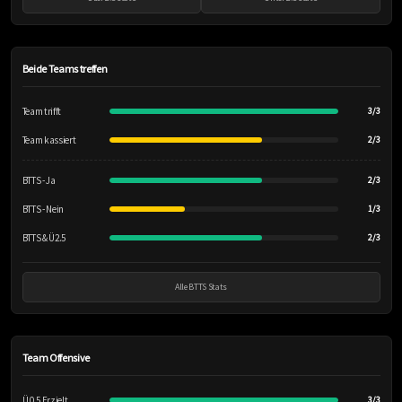
Beide Teams treffen
Team trifft
3/3
Team kassiert
2/3
BTTS - Ja
2/3
BTTS - Nein
1/3
BTTS & Ü2.5
2/3
Alle BTTS Stats
Team Offensive
Ü 0.5 Erzielt
3/3