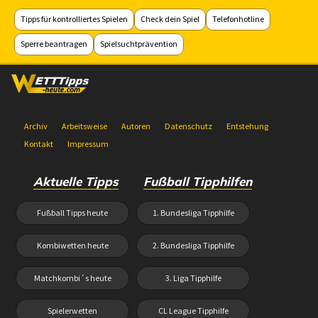
Tipps für kontrolliertes Spielen
Check dein Spiel
Telefonhotline
Sperre beantragen
Spielsuchtprävention
Archiv
Arbeitsweise
Autoren
Datenschutz
Entstehung
Kontakt
Impressum
Aktuelle Tipps
Fußball Tipphilfen
Fußball Tipps heute
1. Bundesliga Tipphilfe
Kombiwetten heute
2. Bundesliga Tipphilfe
Matchkombi´s heute
3. Liga Tipphilfe
Spielerwetten
CL League Tipphilfe