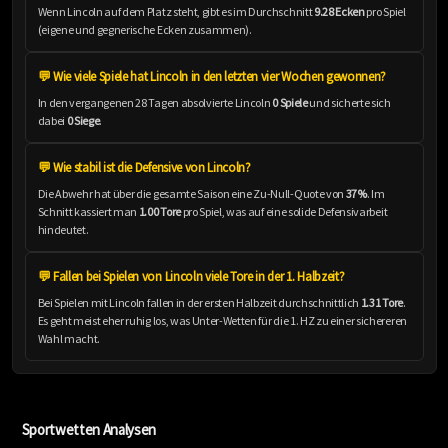
Wenn Lincoln auf dem Platz steht, gibt es im Durchschnitt
9.28 Ecken
pro Spiel
(eigene und gegnerische Ecken zusammen).
💬 Wie viele Spiele hat Lincoln in den letzten vier Wochen gewonnen?
In den vergangenen 28 Tagen absolvierte Lincoln
0 Spiele
und sicherte sich
dabei
0 Siege
.
💬 Wie stabil ist die Defensive von Lincoln?
Die Abwehr hat über die gesamte Saison eine Zu-Null-Quote von
37%
. Im
Schnitt kassiert man
1.00 Tore
pro Spiel, was auf eine solide Defensivarbeit
hindeutet.
💬 Fallen bei Spielen von Lincoln viele Tore in der 1. Halbzeit?
Bei Spielen mit Lincoln fallen in der ersten Halbzeit durchschnittlich
1.31 Tore
.
Es geht meist eher ruhig los, was Unter-Wetten für die 1. HZ zu einer sichereren
Wahl macht.
Sportwetten Analysen