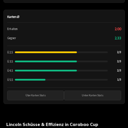
Karten Ø
2.00
Erhalten
2.33
Gegner
Ü 2.5
2/3
Ü 3.5
2/3
Ü 4.5
2/3
Ü 5.5
1/3
Über Karten Stats
Unter Karten Stats
Lincoln Schüsse & Effizienz in Carabao Cup