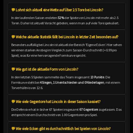
💬 Lohnt sich aktuell eine Wette auf Über 2.5 Tore bei Lincoln?
In der laufenden Saison endeten
52%
der Spiele von Lincoln mit mehr als 2.5
Toren. Daher ist aktuell Vorsicht geboten, wenn man auf viele Tore spekuliert.
💬 Welche aktuelle Statistik fällt bei Lincoln in letzter Zeit besonders auf?
Besonders auffällig bei Lincoln ist aktuell der Bereich 'Eigene Ecken'. Hier sehen
wir einen starken Anstieg im Vergleich zum Saison-Durchschnitt (+0.99 pro
Spiel), was für eine hervorragende Formkurve spricht.
💬 Wie gut ist die aktuelle Form von Lincoln?
In den letzten 5 Spielen sammelte das Team insgesamt
13 Punkte
. Die
Formkurve steht bei
4 Siegen, 1 Unentschieden und 0 Niederlagen
, mit einem
Torverhältnis von 12:6.
💬 Wie viele Gegentore hat Lincoln in dieser Saison kassiert?
Die Defensive hat in bisher 67 Spielen insgesamt
67 Gegentore
zugelassen. Das
entspricht einem Durchschnitt von 1.00 Gegentoren pro Spiel.
💬 Wie viele Ecken gibt es durchschnittlich bei Spielen von Lincoln?