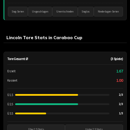
Sieg-Serien
Ungeschlagen
Unentschieden
Sieglos
Niederlagen-Serien
Lincoln Tore Stats in Carabao Cup
Tore Gesamt Ø
(3 Spiele)
1.67
Erzielt
1.00
Kassiert
Ü 1.5
2/3
Ü 2.5
2/3
Ü 3.5
1/3
Über 2.5 Stats
Unter 2.5 Stats