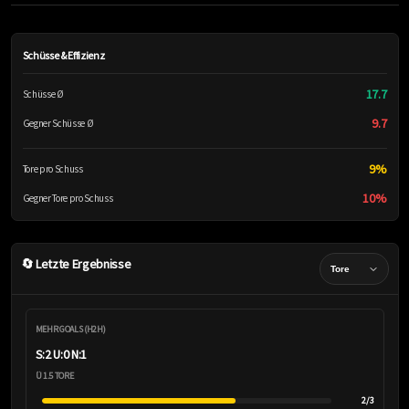
Schüsse & Effizienz
17.7
Schüsse Ø
9.7
Gegner Schüsse Ø
9%
Tore pro Schuss
10%
Gegner Tore pro Schuss
🔄 Letzte Ergebnisse
MEHR GOALS (H2H)
S:2 U:0 N:1
Ü 1.5 TORE
2/3