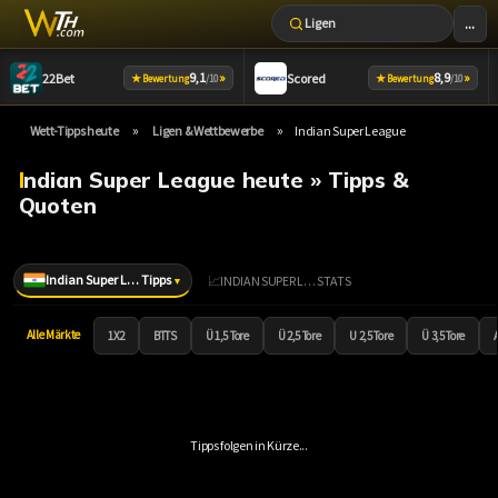
...
Ligen
Zum
9,1
»
8,9
»
22Bet
Scored
★
★
Bewertung
/10
Bewertung
/10
Inhalt
springen
»
»
Wett-Tipps heute
Ligen & Wettbewerbe
Indian Super League
Indian Super League heute » Tipps &
Quoten
Indian Super L… Tipps
📈
INDIAN SUPER L… STATS
▼
Alle Märkte
1X2
BTTS
Ü 1,5 Tore
Ü 2,5 Tore
U 2,5 Tore
Ü 3,5 Tore
Tipps folgen in Kürze...