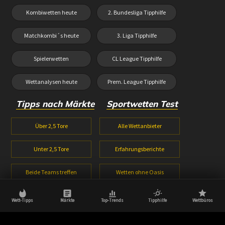
Kombiwetten heute
2. Bundesliga Tipphilfe
Matchkombi´s heute
3. Liga Tipphilfe
Spielerwetten
CL League Tipphilfe
Wettanalysen heute
Prem. League Tipphilfe
Tipps nach Märkte
Sportwetten Test
Über 2,5 Tore
Alle Wettanbieter
Unter 2,5 Tore
Erfahrungsberichte
Beide Teams treffen
Wetten ohne Oasis
1X2 Wetten
Wetten ohne Lugas
Wett-Tipps
Märkte
Top-Trends
Tipphilfe
Wettbüros
Halbzeitwetten
Wettbonus Vergleich