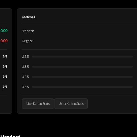
Karten Ø
0.00
Erhalten
0.00
Gegner
Ü 2.5
0/3
Ü 3.5
0/3
Ü 4.5
0/3
Ü 5.5
0/3
Über Karten Stats
Unter Karten Stats
a Nordost