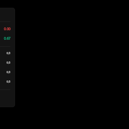
0.00
0.67
0/3
0/3
0/3
0/3