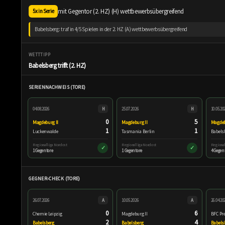
mit Gegentor (2. HZ) (H) wettbewerbsübergreifend
5x in Serie
Babelsberg: traf in 4/5 Spielen in der 2. HZ (A) wettbewerbsübergreifend
WETTTIPP
Babelsberg trifft (2. HZ)
SERIENNACHWEIS (TORE)
04.08.2026
H
25.07.2026
H
10.05.20
0
5
Magdeburg II
Magdeburg II
Magdeb
1
1
Luckenwalde
Tasmania Berlin
Babels
Regionalliga Nordost
Regionalliga Nordost
Regional
✓
✓
1 Gegentore
1 Gegentore
4 Gegen
GEGNER-CHECK (TORE)
26.07.2026
A
10.05.2026
A
26.04.20
0
6
Chemie Leipzig
Magdeburg II
BFC Pr
2
4
Babelsberg
Babelsberg
Babels