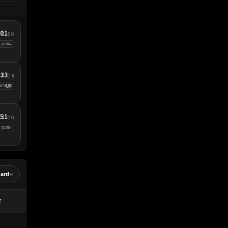
0:1
(0:0)
–
QUOTE
3:3
(2:1)
4,84
OTE
5:1
(4:0)
–
QUOTE
T