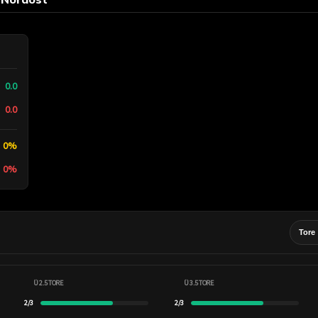
0.0
0.0
0%
0%
Ü 2.5 TORE
Ü 3.5 TORE
2/3
2/3