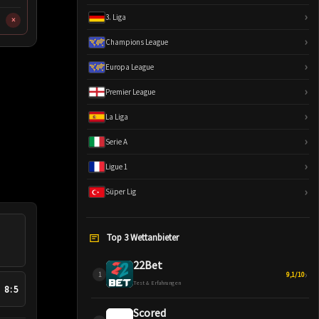
›
3. Liga
×
›
Champions League
›
Europa League
›
Premier League
›
La Liga
›
Serie A
›
Ligue 1
›
Süper Lig
Top 3 Wettanbieter
22Bet
›
9,1/10
Test & Erfahrungen
8 : 5
Scored