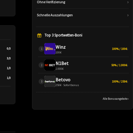
›
Ohne Verifizierung
›
Schnelle Auszahlungen
Top 3 Sportwetten-Boni
Winz
›
0/3
100% / 100€
100€
3/3
N1Bet
›
50% / 1.000€
1/3
1.000€
1/3
Betovo
›
100% / 250€
250€ · Sofortbonus
Alle Bonusangebote ›