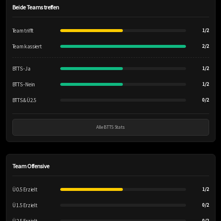
Beide Teams treffen
Team trifft
1/2
Team kassiert
2/2
BTTS - Ja
1/2
BTTS - Nein
1/2
BTTS & Ü2.5
0/2
Alle BTTS Stats
Team Offensive
Ü 0.5 Erzielt
1/2
Ü 1.5 Erzielt
0/2
0/2