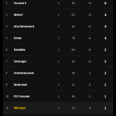
6
2
Hannover II
2
5:0
+5
4
3
Weiche F.
2
6:3
+3
4
4
Atlas Delmenhorst
2
4:2
+2
4
5
Emden
2
7:6
+1
3
6
Todesfelde
1
6:4
+2
3
7
Schöningen
1
2:0
+2
3
8
Drochtersen/Assel
2
3:4
-1
1
9
Norderstedt
1
2:2
0
1
10
HSC Hannover
2
4:6
-2
1
11
VfB Lübeck
2
1:3
-2