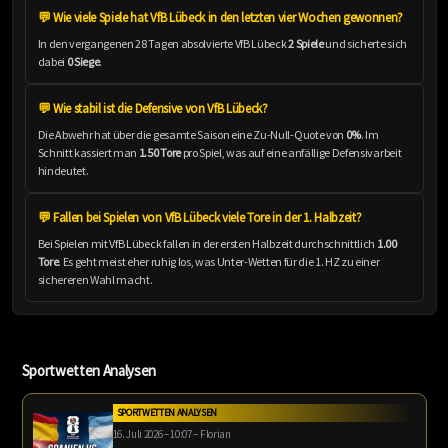
💬 Wie viele Spiele hat VfB Lübeck in den letzten vier Wochen gewonnen?
In den vergangenen 28 Tagen absolvierte VfB Lübeck
2 Spiele
und sicherte sich
dabei
0 Siege
.
💬 Wie stabil ist die Defensive von VfB Lübeck?
Die Abwehr hat über die gesamte Saison eine Zu-Null-Quote von
0%
. Im
Schnitt kassiert man
1.50 Tore
pro Spiel, was auf eine anfällige Defensivarbeit
hindeutet.
💬 Fallen bei Spielen von VfB Lübeck viele Tore in der 1. Halbzeit?
Bei Spielen mit VfB Lübeck fallen in der ersten Halbzeit durchschnittlich
1.00
Tore
. Es geht meist eher ruhig los, was Unter-Wetten für die 1. HZ zu einer
sichereren Wahl macht.
Sportwetten Analysen
SPORTWETTEN ANALYSEN
16. Juli 2026 – 10:07 – Florian