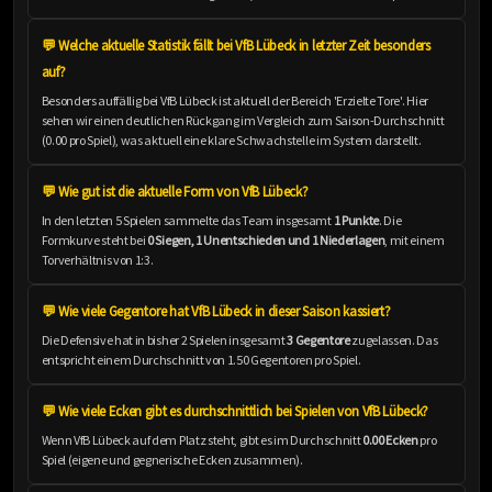
💬 Welche aktuelle Statistik fällt bei VfB Lübeck in letzter Zeit besonders
auf?
Besonders auffällig bei VfB Lübeck ist aktuell der Bereich 'Erzielte Tore'. Hier
sehen wir einen deutlichen Rückgang im Vergleich zum Saison-Durchschnitt
(0.00 pro Spiel), was aktuell eine klare Schwachstelle im System darstellt.
💬 Wie gut ist die aktuelle Form von VfB Lübeck?
In den letzten 5 Spielen sammelte das Team insgesamt
1 Punkte
. Die
Formkurve steht bei
0 Siegen, 1 Unentschieden und 1 Niederlagen
, mit einem
Torverhältnis von 1:3.
💬 Wie viele Gegentore hat VfB Lübeck in dieser Saison kassiert?
Die Defensive hat in bisher 2 Spielen insgesamt
3 Gegentore
zugelassen. Das
entspricht einem Durchschnitt von 1.50 Gegentoren pro Spiel.
💬 Wie viele Ecken gibt es durchschnittlich bei Spielen von VfB Lübeck?
Wenn VfB Lübeck auf dem Platz steht, gibt es im Durchschnitt
0.00 Ecken
pro
Spiel (eigene und gegnerische Ecken zusammen).