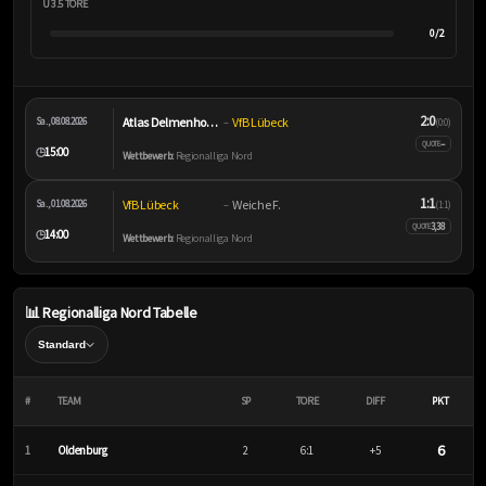
Ü 3.5 TORE
0/2
2:0
Atlas Delmenhorst
VfB Lübeck
Sa., 08.08.2026
–
(0:0)
–
QUOTE
15:00
🕒
Wettbewerb:
Regionalliga Nord
1:1
VfB Lübeck
Weiche F.
Sa., 01.08.2026
–
(1:1)
3,38
QUOTE
14:00
🕒
Wettbewerb:
Regionalliga Nord
📊 Regionalliga Nord Tabelle
#
TEAM
SP
TORE
DIFF
PKT
6
1
Oldenburg
2
6:1
+5