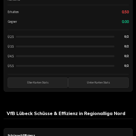
0.50
Erhalten
0.00
Gegner
Ü 2.5
0/2
Ü 3.5
0/2
Ü 4.5
0/2
Ü 5.5
0/2
Über Karten Stats
Unter Karten Stats
VfB Lübeck Schüsse & Effizienz in Regionalliga Nord
Schüsse & Effizienz