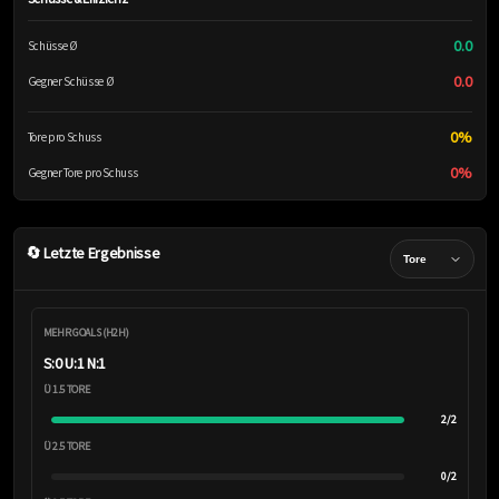
0.0
Schüsse Ø
0.0
Gegner Schüsse Ø
0%
Tore pro Schuss
0%
Gegner Tore pro Schuss
🔄 Letzte Ergebnisse
MEHR GOALS (H2H)
S:0 U:1 N:1
Ü 1.5 TORE
2/2
Ü 2.5 TORE
0/2