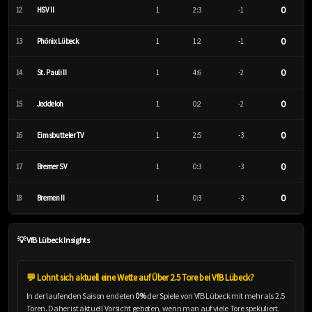
0
12
HSV II
1
2:3
-1
0
13
Phönix Lübeck
1
1:2
-1
0
14
St. Pauli II
1
4:6
-2
0
15
Jeddeloh
1
0:2
-2
0
16
Eimsbutteler TV
1
2:5
-3
0
17
Bremer SV
1
0:3
-3
0
18
Bremen II
1
0:3
-3
💡 VfB Lübeck Insights
💬 Lohnt sich aktuell eine Wette auf Über 2.5 Tore bei VfB Lübeck?
In der laufenden Saison endeten
0%
der Spiele von VfB Lübeck mit mehr als 2.5
Toren. Daher ist aktuell Vorsicht geboten, wenn man auf viele Tore spekuliert.