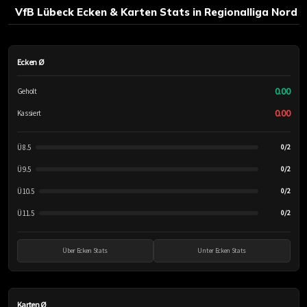
VfB Lübeck Ecken & Karten Stats in Regionalliga Nord
Ecken Ø
0.00
Geholt
0.00
Kassiert
Ü 8.5
0/2
Ü 9.5
0/2
Ü 10.5
0/2
Ü 11.5
0/2
Über Ecken Stats
Unter Ecken Stats
Karten Ø