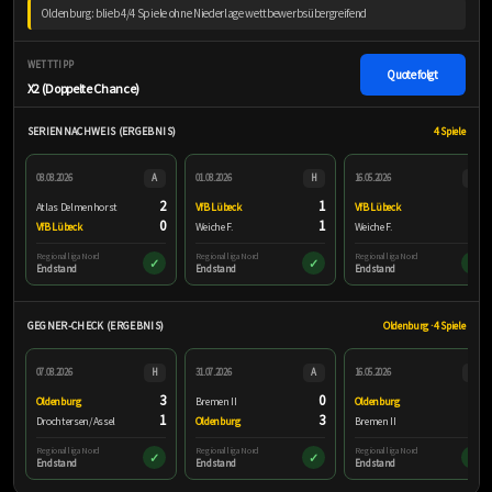
Oldenburg: blieb 4/4 Spiele ohne Niederlage wettbewerbsübergreifend
WETTTIPP
Quote folgt
X2 (Doppelte Chance)
SERIENNACHWEIS (ERGEBNIS)
4 Spiele
08.08.2026
A
01.08.2026
H
16.05.2026
H
2
1
0
Atlas Delmenhorst
VfB Lübeck
VfB Lübeck
0
1
1
VfB Lübeck
Weiche F.
Weiche F.
Regionalliga Nord
Regionalliga Nord
Regionalliga Nord
✓
✓
✓
Endstand
Endstand
Endstand
GEGNER-CHECK (ERGEBNIS)
Oldenburg · 4 Spiele
07.08.2026
H
31.07.2026
A
16.05.2026
H
3
0
3
Oldenburg
Bremen II
Oldenburg
1
3
1
Drochtersen/Assel
Oldenburg
Bremen II
Regionalliga Nord
Regionalliga Nord
Regionalliga Nord
✓
✓
✓
Endstand
Endstand
Endstand