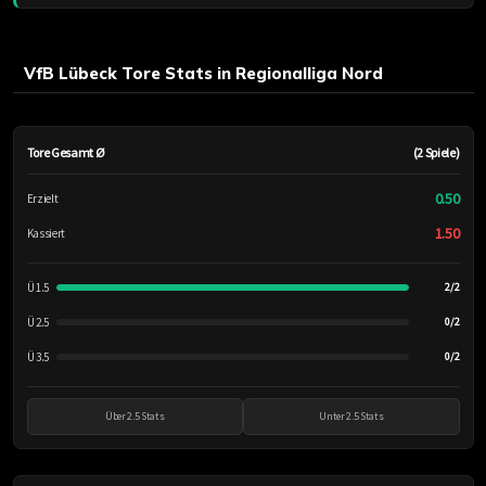
VfB Lübeck Tore Stats in Regionalliga Nord
Tore Gesamt Ø
(2 Spiele)
0.50
Erzielt
1.50
Kassiert
Ü 1.5
2/2
Ü 2.5
0/2
Ü 3.5
0/2
Über 2.5 Stats
Unter 2.5 Stats