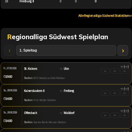
18
Freiburg II
0
0
0
Alle Regionalliga Südwest Statistiken
»
Regionalliga Südwest Spielplan
‹
›
-:- (-:-)
Fr., 07.08.2026
St. Kickers
Ulm
VS.
–
–
–
1
X
2
19:00
🕒
Stadion:
GAZİ-Stadion auf der Waldau
-:- (-:-)
Sa., 08.08.2026
Kaiserslautern II
Freiberg
VS.
–
–
–
1
X
2
14:00
🕒
Stadion:
Fritz-Walter-Stadion
-:- (-:-)
Sa., 08.08.2026
Offenbach
Walldorf
VS.
–
–
–
1
X
2
14:00
🕒
Stadion:
Sparda-Bank-Hessen-Stadion