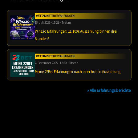
WETTANBIETER ERFAHRUNGEN
16. Juli 2026 – 15:21 – Tristan
Winz.io Erfahrungen: 11.100€ Auszahlung binnen drei
Stunden?
WETTANBIETER ERFAHRUNGEN
7. Dezember 2025 – 12:50 – Tristan
Meine 22Bet Erfahrungen nach einer hohen Auszahlung
» Alle Erfahrungsberichte