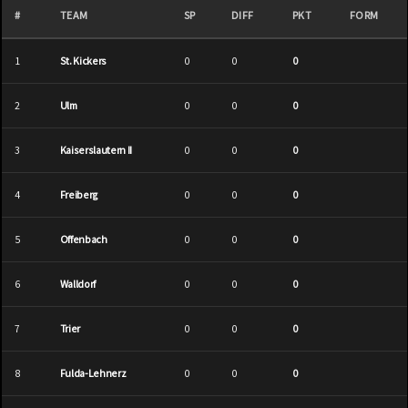
#
TEAM
SP
DIFF
PKT
FORM
1
St. Kickers
0
0
0
2
Ulm
0
0
0
3
Kaiserslautern II
0
0
0
4
Freiberg
0
0
0
5
Offenbach
0
0
0
6
Walldorf
0
0
0
7
Trier
0
0
0
8
Fulda-Lehnerz
0
0
0