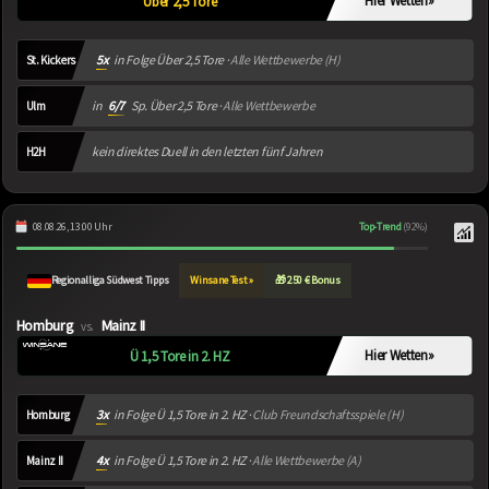
Hier Wetten
»
Über 2,5 Tore
5x
in Folge Über 2,5 Tore ·
Alle Wettbewerbe (H)
St. Kickers
in
6/7
Sp. Über 2,5 Tore ·
Alle Wettbewerbe
Ulm
kein direktes Duell in den letzten fünf Jahren
H2H
08.08.26, 13:00 Uhr
Top-Trend
(92%)
Regionalliga Südwest Tipps
Winsane Test »
🎁 250 € Bonus
Homburg
Mainz II
vs.
Hier Wetten
»
Ü 1,5 Tore in 2. HZ
3x
in Folge Ü 1,5 Tore in 2. HZ ·
Club Freundschaftsspiele (H)
Homburg
4x
in Folge Ü 1,5 Tore in 2. HZ ·
Alle Wettbewerbe (A)
Mainz II