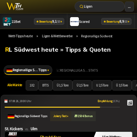
...
Ligen
Zum
9,1
»
8,9
»
22Bet
Scored
★
★
Bewertung
/10
Bewertung
/10
Inhalt
springen
»
»
Wett-Tipps heute
Ligen & Wettbewerbe
Regionalliga Südwest
RL Südwest heute » Tipps & Quoten
Regionalliga S… Tipps
📈
REGIONALLIGA S… STATS
▼
Alle Märkte
1X2
BTTS
Ü 1,5 Tore
Ü 2,5 Tore
U 2,5 Tore
Ü 3,5 Tore
07.08.26, 18:00 Uhr
Empfehlung
(83%)
Regionalliga Südwest Tipps
Jokery Test »
🎁 250 € Bonus
St. Kickers
Ulm
vs.