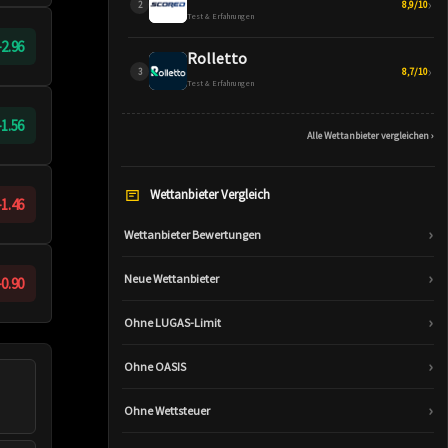
›
8,9/10
Test & Erfahrungen
-2.96
Rolletto
›
8,7/10
Test & Erfahrungen
-1.56
Alle Wettanbieter vergleichen ›
Wettanbieter Vergleich
-1.46
›
Wettanbieter Bewertungen
›
Neue Wettanbieter
-0.90
›
Ohne LUGAS-Limit
›
Ohne OASIS
›
Ohne Wettsteuer