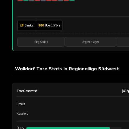
7/8
Sieglos
8/10
Über 1.5 Tore
Sieg-Serien
Ungeschlagen
Walldorf Tore Stats in Regionalliga Südwest
Tore Gesamt Ø
(48 S
Erzielt
Kassiert
Ü 1.5