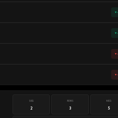
▼
▼
▼
▼
SIEG
REMIS
NIED.
2
3
5