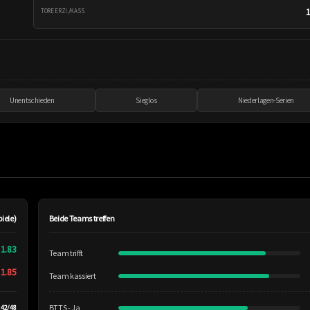
1
TORE ERZI./KASS.
Unentschieden
Sieglos
Niederlagen-Serien
piele)
Beide Teams treffen
1.83
Team trifft
1.85
Team kassiert
BTTS - Ja
42/48