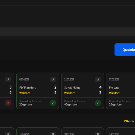
Quote fo
A
02.04.2026
A
21.03.2026
A
07.03.2026
0
2
4
FSV Frankfurt
Schott Mainz
Freiberg
0
2
2
Walldorf
Walldorf
Walldorf
Regionalliga Südwest
Regionalliga Südwest
Regionalliga Südwest
×
✓
✓
2 Gegentore
4 Gegentore
2 Gegentore
Offenbach
H
11.04.2026
H
28.03.2026
H
14.03.2026