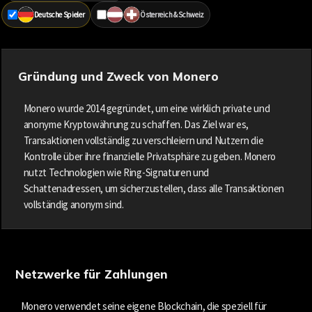
Deutsche Spieler
Österreich & Schweiz
Gründung und Zweck von Monero
Monero wurde 2014 gegründet, um eine wirklich private und
anonyme Kryptowährung zu schaffen. Das Ziel war es,
Transaktionen vollständig zu verschleiern und Nutzern die
Kontrolle über ihre finanzielle Privatsphäre zu geben. Monero
nutzt Technologien wie Ring-Signaturen und
Schattenadressen, um sicherzustellen, dass alle Transaktionen
vollständig anonym sind.
Netzwerke für Zahlungen
Monero verwendet seine eigene Blockchain, die speziell für