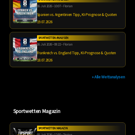
16. Juli 2026 – 10:07 – Florian
Spanien vs. Argentinien Tipp, KI-Prognose & Quoten
19.07.2026
SPORTWETTEN ANALYSEN
16. Juli 2026 – 08:22 – Florian
Frankreich vs. England Tipp, KI-Prognose & Quoten
18.07.2026
» Alle Wettanalysen
Sportwetten Magazin
SPORTWETTEN MAGAZIN
10. Juli 2026 – 12:50 – Tristan