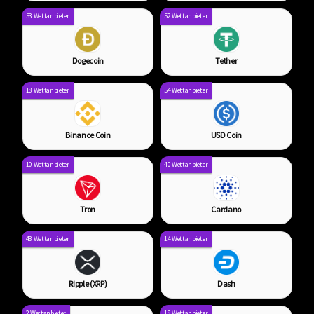
53 Wettanbieter
52 Wettanbieter
Dogecoin
Tether
18 Wettanbieter
54 Wettanbieter
Binance Coin
USD Coin
10 Wettanbieter
40 Wettanbieter
Tron
Cardano
48 Wettanbieter
14 Wettanbieter
Ripple (XRP)
Dash
2 Wettanbieter
18 Wettanbieter