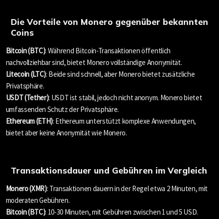
Die Vorteile von Monero gegenüber bekannten
Coins
Bitcoin (BTC)
: Während Bitcoin-Transaktionen öffentlich
nachvollziehbar sind, bietet Monero vollständige Anonymität.
Litecoin (LTC)
: Beide sind schnell, aber Monero bietet zusätzliche
Privatsphäre.
USDT (Tether)
: USDT ist stabil, jedoch nicht anonym. Monero bietet
umfassenden Schutz der Privatsphäre.
Ethereum (ETH)
: Ethereum unterstützt komplexe Anwendungen,
bietet aber keine Anonymität wie Monero.
Transaktionsdauer und Gebühren im Vergleich
Monero (XMR)
: Transaktionen dauern in der Regel etwa 2 Minuten, mit
moderaten Gebühren.
Bitcoin (BTC)
: 10-30 Minuten, mit Gebühren zwischen 1 und 5 USD.