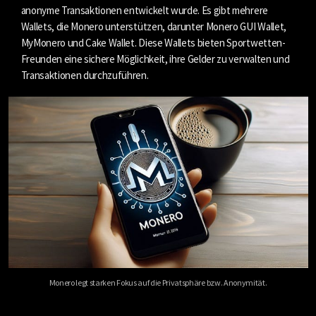
anonyme Transaktionen entwickelt wurde. Es gibt mehrere
Wallets, die Monero unterstützen, darunter Monero GUI Wallet,
MyMonero und Cake Wallet. Diese Wallets bieten Sportwetten-
Freunden eine sichere Möglichkeit, ihre Gelder zu verwalten und
Transaktionen durchzuführen.
Monero legt starken Fokus auf die Privatsphäre bzw. Anonymität.