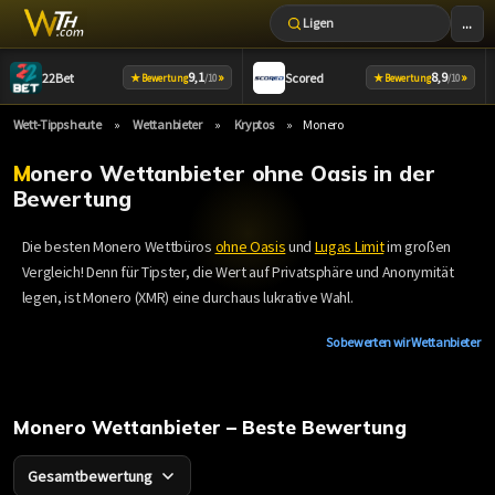
...
Ligen
Zum
9,1
»
8,9
»
22Bet
Scored
★
★
Bewertung
/10
Bewertung
/10
Inhalt
springen
Wett-Tipps heute
»
Wettanbieter
»
Kryptos
»
Monero
Monero Wettanbieter ohne Oasis in der
Bewertung
Die besten Monero Wettbüros
ohne Oasis
und
Lugas Limit
im großen
Vergleich! Denn für Tipster, die Wert auf Privatsphäre und Anonymität
legen, ist Monero (XMR) eine durchaus lukrative Wahl.
So bewerten wir Wettanbieter
Monero Wettanbieter – Beste Bewertung
Gesamtbewertung