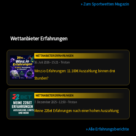
» Zum Sportwetten Magazin
Wettanbieter Erfahrungen
WETTANBIETER ERFAHRUNGEN
16. Juli 2026 – 15:21 – Tristan
Winz.io Erfahrungen: 11.100€ Auszahlung binnen drei
Stunden?
WETTANBIETER ERFAHRUNGEN
7. Dezember 2025 – 12:50 – Tristan
Meine 22Bet Erfahrungen nach einer hohen Auszahlung
» Alle Erfahrungsberichte