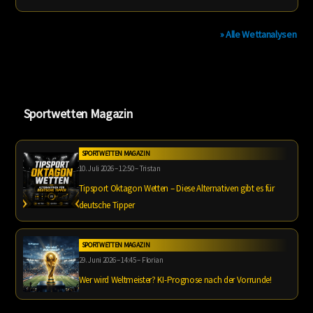
» Alle Wettanalysen
Sportwetten Magazin
SPORTWETTEN MAGAZIN
10. Juli 2026 – 12:50 – Tristan
Tipsport Oktagon Wetten – Diese Alternativen gibt es für
deutsche Tipper
SPORTWETTEN MAGAZIN
29. Juni 2026 – 14:45 – Florian
Wer wird Weltmeister? KI-Prognose nach der Vorrunde!