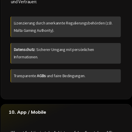
und Vertrauen:
Lizenzierung durch anerkannte Regulierungsbehörden (z.B.
Malta Gaming Authority).
Datenschutz
: Sicherer Umgang mit persönlichen
Informationen.
Transparente
AGBs
und faire Bedingungen.
10. App / Mobile