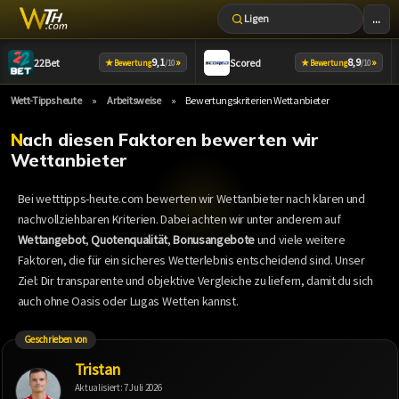
...
Ligen
Zum
9,1
»
8,9
»
22Bet
Scored
★
★
Bewertung
/10
Bewertung
/10
Inhalt
springen
Wett-Tipps heute
»
Arbeitsweise
»
Bewertungskriterien Wettanbieter
Nach diesen Faktoren bewerten wir
Wettanbieter
Bei wetttipps-heute.com bewerten wir Wettanbieter nach klaren und
nachvollziehbaren Kriterien. Dabei achten wir unter anderem auf
Wettangebot
,
Quotenqualität
,
Bonusangebote
und viele weitere
Faktoren, die für ein sicheres Wetterlebnis entscheidend sind. Unser
Ziel: Dir transparente und objektive Vergleiche zu liefern, damit du sich
auch ohne Oasis oder Lugas Wetten kannst.
Geschrieben von
Tristan
Aktualisiert:
7 Juli 2026