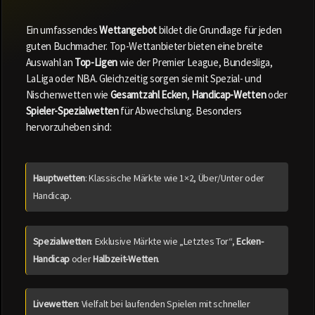
Ein umfassendes
Wettangebot
bildet die Grundlage für jeden
guten Buchmacher. Top-Wettanbieter bieten eine breite
Auswahl an
Top-Ligen
wie der Premier League, Bundesliga,
LaLiga oder NBA. Gleichzeitig sorgen sie mit Spezial- und
Nischenwetten wie
Gesamtzahl Ecken
,
Handicap-Wetten
oder
Spieler-Spezialwetten
für Abwechslung. Besonders
hervorzuheben sind:
Hauptwetten
: Klassische Märkte wie 1×2, Über/Unter oder
Handicap.
Spezialwetten
: Exklusive Märkte wie „Letztes Tor“,
Ecken-
Handicap
oder
Halbzeit-Wetten
.
Livewetten
: Vielfalt bei laufenden Spielen mit schneller