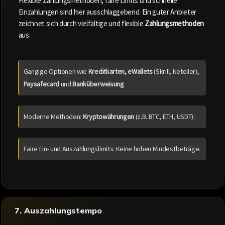
Flexible Zahlungsmethoden, faire Limits und schnelle
Einzahlungen sind hier ausschlaggebend. Ein guter Anbieter
zeichnet sich durch vielfältige und flexible
Zahlungsmethoden
aus:
Gängige Optionen wie
Kreditkarten, eWallets
(Skrill, Neteller),
Paysafecard
und
Banküberweisung
.
Moderne Methoden:
Kryptowährungen
(z.B. BTC, ETH, USDT).
Faire Ein- und Auszahlungslimits: Keine hohen Mindestbeträge.
7. Auszahlungstempo