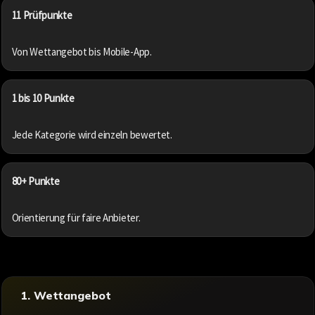
11 Prüfpunkte
Von Wettangebot bis Mobile-App.
1 bis 10 Punkte
Jede Kategorie wird einzeln bewertet.
80+ Punkte
Orientierung für faire Anbieter.
1. Wettangebot