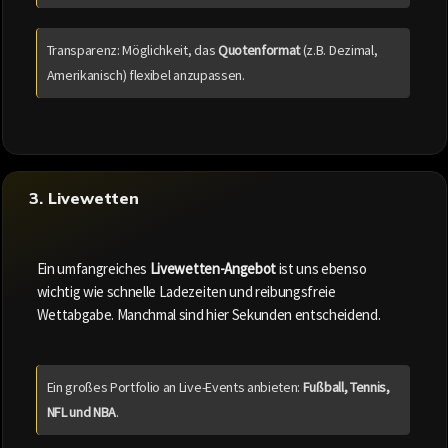
Transparenz: Möglichkeit, das
Quotenformat
(z.B. Dezimal,
Amerikanisch) flexibel anzupassen.
3. Livewetten
Ein umfangreiches
Livewetten-Angebot
ist uns ebenso
wichtig wie schnelle Ladezeiten und reibungsfreie
Wettabgabe. Manchmal sind hier Sekunden entscheidend.
Ein großes Portfolio an Live-Events anbieten:
Fußball, Tennis,
NFL und NBA
.