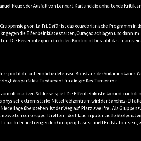
el Neuer, der Ausfall von Lennart Karl und die anhaltende Kritik a
Gruppensieg von La Tri. Dafür ist das ecuadorianische Programm in d
kt gegen die Elfenbeinküste starten, Curaçao schlagen und dann im
en. Die Reiseroute quer durch den Kontinent beraubt das Team sein
für spricht die unheimliche defensive Konstanz der Südamerikaner. We
bringt das perfekte Fundament für ein großes Turnier mit.
er zum ultimativen Schlüsselspiel. Die Elfenbeinküste kommt nach de
s physisch extrem starke Mittelfeldzentrum wird der Sánchez-Elf all
iederlage überstehen, ist der Weg auf Platz zwei frei. Als Gruppenz
n Zweiten der Gruppe I treffen – dort lauern potenzielle Stolperstei
 Tri nach der anstrengenden Gruppenphase schnell Endstation sein, 