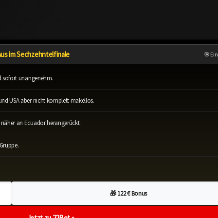
us im Sechzehntelfinale
🎯 Ein
rd sofort unangenehm.
 und USA aber nicht komplett makellos.
g näher an Ecuador herangerückt.
 Gruppe.
🎁 122 € Bonus
Jetzt zu 22Bet »