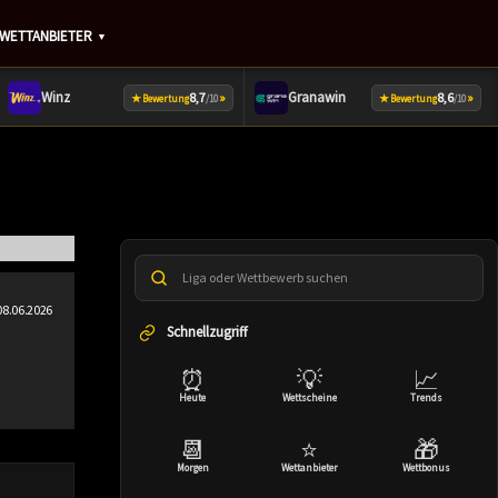
WETTANBIETER
▼
Winz
Granawin
8,7
»
8,6
»
★
★
Bewertung
/10
Bewertung
/10
Liga oder Wettbewerb suchen
08.06.2026
Schnellzugriff
⏰
💡
📈
Heute
Wettscheine
Trends
📆
⭐
🎁
Morgen
Wettanbieter
Wettbonus