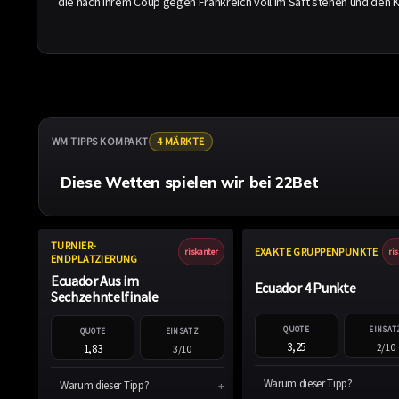
die nach ihrem Coup gegen Frankreich voll im Saft stehen und den K
4 MÄRKTE
WM TIPPS KOMPAKT
Diese Wetten spielen wir bei 22Bet
TURNIER-
EXAKTE GRUPPENPUNKTE
riskanter
ri
ENDPLATZIERUNG
Ecuador Aus im
Ecuador 4 Punkte
Sechzehntelfinale
QUOTE
EINSAT
QUOTE
EINSATZ
3,25
2/10
1,83
3/10
Warum dieser Tipp?
Warum dieser Tipp?