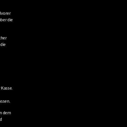
Ivorer
ber die
cher
 die
 Kasse.
assen.
en dem
d