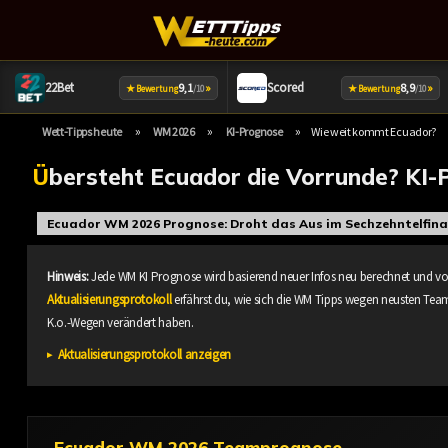
22Bet
Scored
9,1
»
8,9
»
★
★
Bewertung
/10
Bewertung
/10
»
»
»
Wett-Tipps heute
WM 2026
KI-Prognose
Wie weit kommt Ecuador?
Übersteht Ecuador die Vorrunde? KI
Ecuador WM 2026 Prognose: Droht das Aus im Sechzehntelfina
Hinweis:
Jede WM KI Prognose wird basierend neuer Infos neu berechnet und von
Aktualisierungsprotokoll
erfährst du, wie sich die WM Tipps wegen neusten Te
K.o.-Wegen verändert haben.
Aktualisierungsprotokoll anzeigen
Ecuador WM 2026 Teamprognose