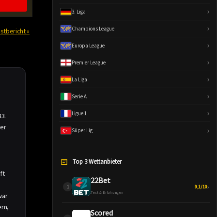
›
3. Liga
›
Champions League
stbericht »
›
Europa League
›
Premier League
›
La Liga
›
Serie A
›
Ligue 1
83.
der
›
Süper Lig
Top 3 Wettanbieter
ft
22Bet
›
9,1/10
Test & Erfahrungen
war
ern,
Scored