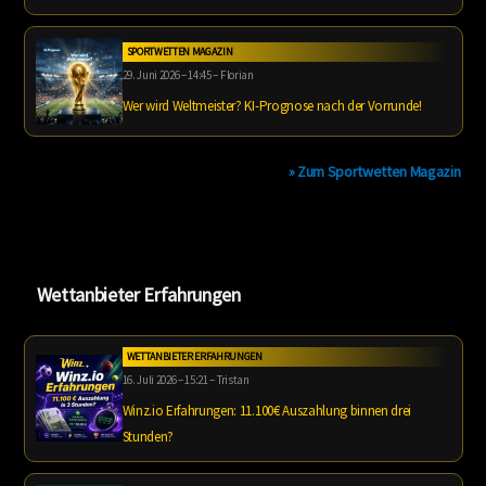
SPORTWETTEN MAGAZIN
29. Juni 2026 – 14:45 – Florian
Wer wird Weltmeister? KI-Prognose nach der Vorrunde!
» Zum Sportwetten Magazin
Wettanbieter Erfahrungen
WETTANBIETER ERFAHRUNGEN
16. Juli 2026 – 15:21 – Tristan
Winz.io Erfahrungen: 11.100€ Auszahlung binnen drei
Stunden?