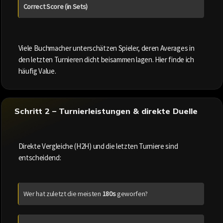
Correct Score (in Sets)
Viele Buchmacher unterschätzen Spieler, deren Averages in
den letzten Turnieren dicht beisammen lagen. Hier finde ich
häufig Value.
Schritt 2 – Turnierleistungen & direkte Duelle
Direkte Vergleiche (H2H) und die letzten Turniere sind
entscheidend:
Wer hat zuletzt die meisten
180s
geworfen?