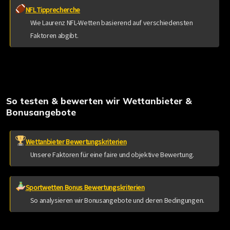
NFL Tipprecherche
Wie Laurenz NFL-Wetten basierend auf verschiedensten
Faktoren abgibt.
So testen & bewerten wir Wettanbieter &
Bonusangebote
Wettanbieter Bewertungskriterien
Unsere Faktoren für eine faire und objektive Bewertung.
Sportwetten Bonus Bewertungskriterien
So analysieren wir Bonusangebote und deren Bedingungen.