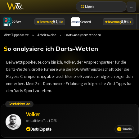
...
Ligen
Zum
9,1
»
8,9
»
22Bet
Scored
★
★
Bewertung
/10
Bewertung
/10
Inhalt
springen
Wett-Tipps heute
»
Arbeitsweise
»
Darts Analysemethoden
So analysiere ich Darts-Wetten
Bei wetttipps-heute.com bin ich, Volker, der Ansprechpartner für die
Darts-Wetten. Große Turniere wie die PDC-Weltmeisterschaft oder die
Players Championship, aber auch kleinere Events verfolge ich eigentlich
immer live. Mein Ziel: Dank meiner Erfahrung erfolgreiche Wett-Tipps für
den Darts Sport zu liefern.
Geschrieben von
Volker
Aktualisiert:
7 Juli 2026
Darts Experte
Hinweis