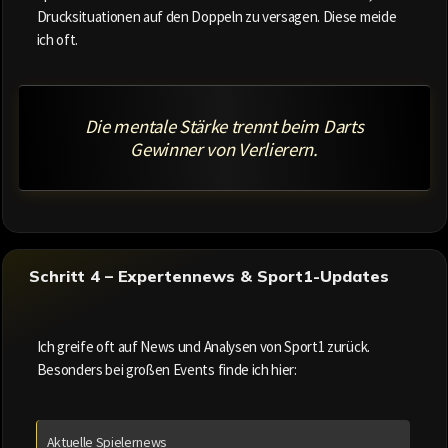
Drucksituationen auf den Doppeln zu versagen. Diese meide
ich oft.
Die mentale Stärke trennt beim Darts
Gewinner von Verlierern.
Schritt 4 – Expertennews & Sport1-Updates
Ich greife oft auf News und Analysen von Sport1 zurück.
Besonders bei großen Events finde ich hier:
Aktuelle Spielernews