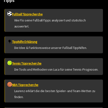
Tipps
Fußball Tipprecherche
Wie Flo seine Fußball-Tipps analysiert und statistisch
auswertet.
Tipphilfe Erklärung
Die Idee & Funktionsweise unserer Fußball Tipphilfen.
Tennis Tipprecherche
Die Tools und Methoden von Luca für seine Tennis-Prognosen.
NBA Tipprecherche
Laurenz erklärt die die besten Spieler- und Team-Wetten zu
finden.