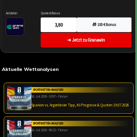
Anbieter:
Quote & Bonus:
3,80
🎁 100 € Bonus
➔ Jetzt zu Granawin
Aktuelle Wettanalysen
SPORTWETTEN ANALYSEN
16. Juli 2026 – 10:07 – Florian
Spanien vs. Argentinien Tipp, KI-Prognose & Quoten 19.07.2026
SPORTWETTEN ANALYSEN
16. Juli 2026 – 08:22 – Florian