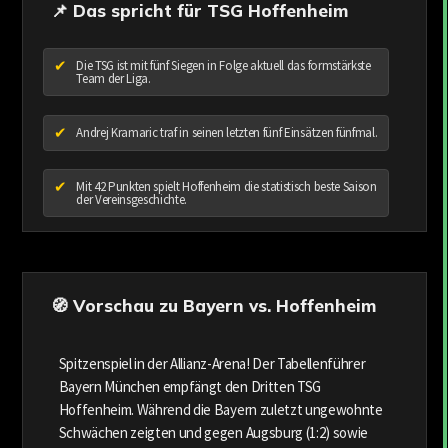
📌 Das spricht für TSG Hoffenheim
✔
Die TSG ist mit fünf Siegen in Folge aktuell das formstärkste
Team der Liga.
✔
Andrej Kramaric traf in seinen letzten fünf Einsätzen fünfmal.
✔
Mit 42 Punkten spielt Hoffenheim die statistisch beste Saison
der Vereinsgeschichte.
🧭 Vorschau zu Bayern vs. Hoffenheim
Spitzenspiel in der Allianz-Arena! Der Tabellenführer
Bayern München empfängt den Dritten TSG
Hoffenheim. Während die Bayern zuletzt ungewohnte
Schwächen zeigten und gegen Augsburg (1:2) sowie