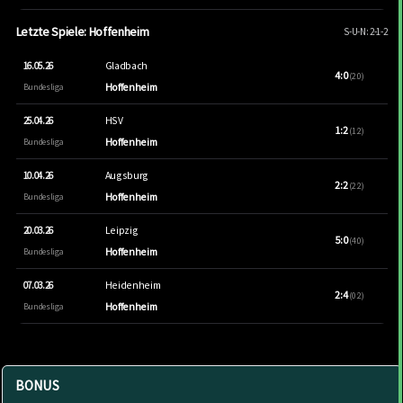
Letzte Spiele: Hoffenheim
S-U-N: 2-1-2
Gladbach
16.05.26
4:0
(2:0)
Hoffenheim
Bundesliga
HSV
25.04.26
1:2
(1:2)
Hoffenheim
Bundesliga
Augsburg
10.04.26
2:2
(2:2)
Hoffenheim
Bundesliga
Leipzig
20.03.26
5:0
(4:0)
Hoffenheim
Bundesliga
Heidenheim
07.03.26
2:4
(0:2)
Hoffenheim
Bundesliga
BONUS