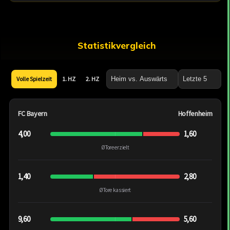
Statistikvergleich
Volle Spielzeit
1. HZ
2. HZ
FC Bayern
Hoffenheim
4,00
1,60
Ø Tore erzielt
1,40
2,80
Ø Tore kassiert
9,60
5,60