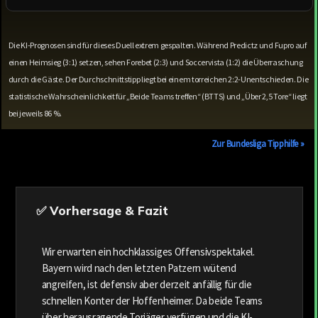
Die KI-Prognosen sind für dieses Duell extrem gespalten. Während Predictz und Fupro auf
einen Heimsieg (3:1) setzen, sehen Forebet (2:3) und Soccervista (1:2) die Überraschung
durch die Gäste. Der Durchschnittstipp liegt bei einem torreichen 2:2-Unentschieden. Die
statistische Wahrscheinlichkeit für „Beide Teams treffen“ (BTTS) und „Über 2,5 Tore“ liegt
bei jeweils 86 %.
Zur Bundesliga Tipphilfe »
✅ Vorhersage & Fazit
Wir erwarten ein hochklassiges Offensivspektakel.
Bayern wird nach den letzten Patzern wütend
angreifen, ist defensiv aber derzeit anfällig für die
schnellen Konter der Hoffenheimer. Da beide Teams
über herausragende Torjäger verfügen und die KI-