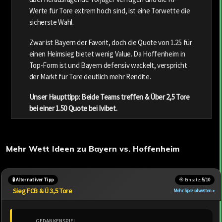
Werte für Tore extrem hoch sind, ist eine Torwette die
sicherste Wahl.
Zwar ist Bayern der Favorit, doch die Quote von 1.25 für
einen Heimsieg bietet wenig Value. Da Hoffenheim in
Top-Form ist und Bayern defensiv wackelt, verspricht
der Markt für Tore deutlich mehr Rendite.
Unser Haupttipp: Beide Teams treffen & Über 2,5 Tore
bei einer 1.50 Quote bei Ivibet.
Mehr Wett Ideen zu Bayern vs. Hoffenheim
🧪 Alternativer Tipp
🎯 Einsatz:
5/10
Sieg FCB & Ü 3,5 Tore
Mehr Spezialwetten »
GEDANKENSPIEL