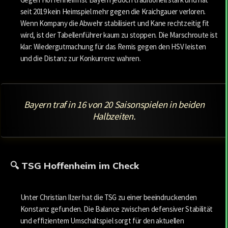
seit 2019 kein Heimspiel mehr gegen die Kraichgauer verloren.
Wenn Kompany die Abwehr stabilisiert und Kane rechtzeitig fit
wird, ist der Tabellenführer kaum zu stoppen. Die Marschroute ist
klar: Wiedergutmachung für das Remis gegen den HSV leisten
und die Distanz zur Konkurrenz wahren.
Bayern traf in 16 von 20 Saisonspielen in beiden
Halbzeiten.
🔍 TSG Hoffenheim im Check
Unter Christian Ilzer hat die TSG zu einer beeindruckenden
Konstanz gefunden. Die Balance zwischen defensiver Stabilität
und effizientem Umschaltspiel sorgt für den aktuellen