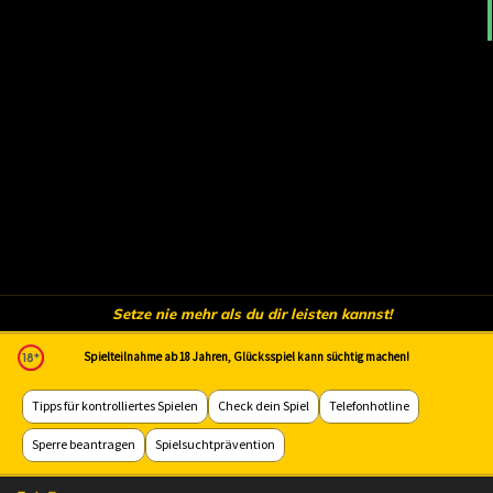
Setze nie mehr als du dir leisten kannst!
Spielteilnahme ab 18 Jahren, Glücksspiel kann süchtig machen!
Tipps für kontrolliertes Spielen
Check dein Spiel
Telefonhotline
Sperre beantragen
Spielsuchtprävention