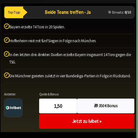
Beide Teams treffen - Ja
Top-Tipp
🎯 Einsatz:
8/10
✓
Bayern erzielte 74 Tore in 20 Spielen.
✓
Hoffenheim reist mit fünf Siegen in Folge nach München.
✓
In den letzten drei direkten Duellen erzielte Bayern insgesamt 14 Tore gegen die
TSG.
✓
Die Münchner gerieten zuletzt in vier Bundesliga-Partien in Folge in Rückstand.
Anbieter:
Quote & Bonus:
1,50
🎁 350 € Bonus
Jetzt zu Ivibet »