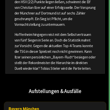
den HSV (2:2) Punkte liegen ließen, schwimmt die Elf
von Christian Ilzer auf einer Erfolgswelle. Der Vorsprung
der Münchner auf Dortmund ist auf sechs Zähler
geschrumpft. Ein Sieg ist Pflicht, um die
Vormachtstellung zu untermauern.
Hoffenheim hingegen reist mit dem Selbstvertrauen
von fünf Siegen in Serie an. Doch die Statistik mahnt
zur Vorsicht. Gegen die aktuellen Top-4-Teams konnte
die TSG in dieser Spielzeit noch nicht gewinnen. Kann
Ilzer seinen persönlichen „Bayern-Fluch“ besiegen oder
stellt der Rekordmeister die Hierarchie im direkten
Duell wieder klar? Tobias Stieler wird die Partie leiten.
Aufstellungen & Ausfälle
Bayern München