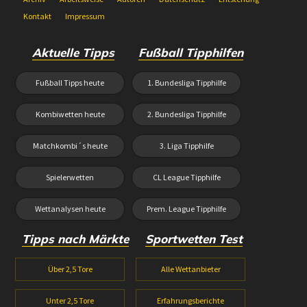
Kontakt
Impressum
Aktuelle Tipps
Fußball Tipphilfen
Fußball Tipps heute
1. Bundesliga Tipphilfe
Kombiwetten heute
2. Bundesliga Tipphilfe
Matchkombi´s heute
3. Liga Tipphilfe
Spielerwetten
CL League Tipphilfe
Wettanalysen heute
Prem. League Tipphilfe
Tipps nach Märkte
Sportwetten Test
Über 2,5 Tore
Alle Wettanbieter
Unter 2,5 Tore
Erfahrungsberichte