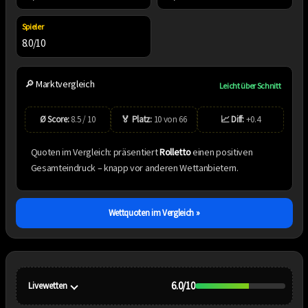
Spieler
8.0/10
🔎 Marktvergleich
Leicht über Schnitt
Ø Score:
8.5 / 10
🏅 Platz:
10 von 66
📈 Diff:
+0.4
Quoten im Vergleich: präsentiert
Rolletto
einen positiven
Gesamteindruck – knapp vor anderen Wettanbietern.
Wettquoten im Vergleich »
6.0/10
Livewetten