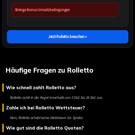
Strenge Bonus-Umsatzbedingungen
Jetzt Rolletto besuchen »
Häufige Fragen zu Rolletto
Wie schnell zahlt Rolletto aus?
Rolletto zahlt in der Regel innerhalb von 3 Std. bis 24 Std. aus.
Zahle ich bei Rolletto Wettsteuer?
Nein, Rolletto erhebt keine Wettsteuer für Spieler.
Wie gut sind die Rolletto Quoten?