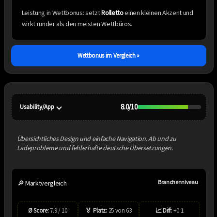
Leistung in Wettbonus: setzt
Rolletto
einen kleinen Akzent und
wirkt runder als den meisten Wettbüros.
Wettbonus im Vergleich »
8.0/10
Usability/App
Übersichtliches Design und einfache Navigation. Ab und zu
Ladeprobleme und fehlerhafte deutsche Übersetzungen.
Branchenniveau
🔎 Marktvergleich
Ø Score:
7.9 / 10
🏅 Platz:
25 von 63
📈 Diff:
+0.1