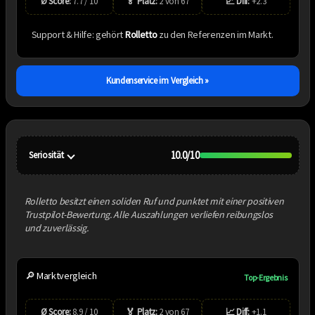
Ø Score:
7.7 / 10
🏅 Platz:
2 von 67
📈 Diff:
+2.3
Support & Hilfe: gehört
Rolletto
zu den Referenzen im Markt.
Kundenservice im Vergleich »
10.0/10
Seriosität
Rolletto besitzt einen soliden Ruf und punktet mit einer positiven
Trustpilot-Bewertung. Alle Auszahlungen verliefen reibungslos
und zuverlässig.
🔎 Marktvergleich
Top-Ergebnis
Ø Score:
8.9 / 10
🏅 Platz:
2 von 67
📈 Diff:
+1.1