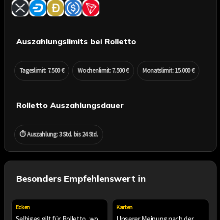
Auszahlungslimits bei Rolletto
Tageslimit: 7.500 €
Wochenlimit: 7.500 €
Monatslimit: 15.000 €
Rolletto Auszahlungsdauer
⏱ Auszahlung: 3 Std. bis 24 Std.
Besonders Empfehlenswert in
Ecken
Karten
Selbiges gilt für Rolletto, wo
Unserer Meinung nach der