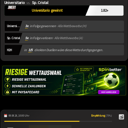
Universitario
Sp. Cristal
vs.
1.82
»
Universitario gewinnt
3x
in Folge gewonnen ·
Alle Wettbewerbe (H)
Universitario
5x
in Folge verloren ·
Alle Wettbewerbe (A)
Sp. Cristal
in
3/5
direkten Duellen wäre diese Wette durchgegangen.
H2H
08.08.26, 10:00 Uhr
Empfehlung
(70%)