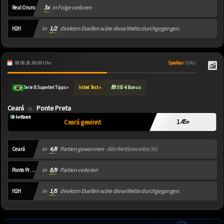
3x
in Folge verloren
Real Oruro
in
1/2
direkten Duellen wäre diese Wette durchgegangen.
H2H
08.08.26, 00:30 Uhr
Spielbar
(53%)
Serie B Superbet Tipps »
Ivibet Test »
🎁 350 € Bonus
Ceará
Ponte Preta
vs.
1.45
»
Ceará gewinnt
in
4/8
Partien gewonnen ·
Alle Wettbewerbe (H)
Ceará
in
8/9
Partien verloren
Ponte Preta
in
1/5
direkten Duellen wäre diese Wette durchgegangen.
H2H