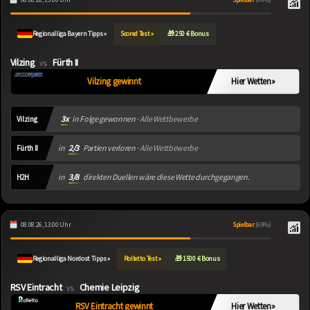
Regionalliga Bayern Tipps »
Scored Test »
🎁 250 € Bonus
Vilzing
Fürth II
vs.
Hier Wetten
»
Vilzing gewinnt
3x
in Folge gewonnen ·
Alle Wettbewerbe
Vilzing
in
2/3
Partien verloren ·
Alle Wettbewerbe
Fürth II
in
3/8
direkten Duellen wäre diese Wette durchgegangen.
H2H
08.08.26, 13:00 Uhr
Spielbar
(69%)
Regionalliga Nordost Tipps »
Rolletto Test »
🎁 1500 € Bonus
RSV Eintracht
Chemie Leipzig
vs.
Hier Wetten
»
RSV Eintracht gewinnt