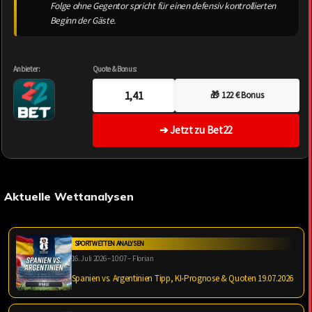
Folge ohne Gegentor spricht für einen defensiv kontrollierten
Beginn der Gäste.
Anbieter:
Quote & Bonus:
1,41
🎁 122 € Bonus
➔ Jetzt zu Bet22
Aktuelle Wettanalysen
SPORTWETTEN ANALYSEN
16. Juli 2026 – 10:07 – Florian
Spanien vs. Argentinien Tipp, KI-Prognose & Quoten 19.07.2026