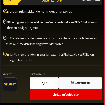
Unter 3,5 Tore
Top-Tipp
🎯 Einsatz:
7/10
✓
Die roten Bullen spielten vier Mal in Folge Unter 3,5 Tore.
✓
RB Leipzig gewann seine letzten vier Viertelfinal-Duelle im DFB-Pokal allesamt
ohne ein einziges Gegentor.
✓
Im Viertelfinale sinkt die Risikobereitschaft meist deutlich, da beide Teams ein
frühes Ausscheiden unbedingt vermeiden wollen.
✓
In der Allianz Arena fielen in zwei der letzten drei Pflichtspiele des FC Bayern
weniger als vier Treffer.
Anbieter:
Quote & Bonus:
2,15
🎁 1000 € Bonus
Jetzt zu Velobet »