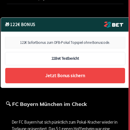
🎁 122€ BONUS
122€ Sofortbonus zum DFB-Pokal Topspiel ohne Bonuscode.
22Bet Testbericht
Jetzt Bonus sichern
🔍 FC Bayern München im Check
Der FC Bayern hat sich pünktlich zum Pokal-Kracher wieder in
Torlaune präsentiert. Das 5:1 gegen Hoffenheim war eine