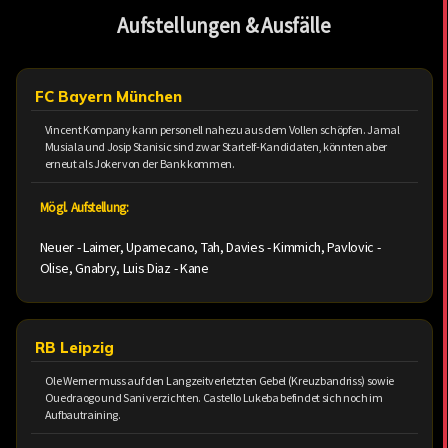
Aufstellungen & Ausfälle
FC Bayern München
Vincent Kompany kann personell nahezu aus dem Vollen schöpfen. Jamal
Musiala und Josip Stanisic sind zwar Startelf-Kandidaten, könnten aber
erneut als Joker von der Bank kommen.
Mögl. Aufstellung:
Neuer - Laimer, Upamecano, Tah, Davies - Kimmich, Pavlovic -
Olise, Gnabry, Luis Diaz - Kane
RB Leipzig
Ole Werner muss auf den Langzeitverletzten Gebel (Kreuzbandriss) sowie
Ouedraogo und Sani verzichten. Castello Lukeba befindet sich noch im
Aufbautraining.