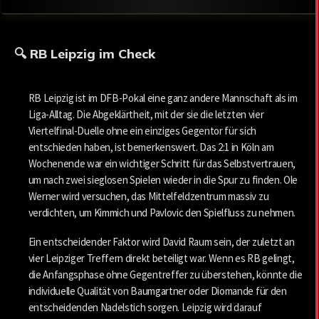
🔍 RB Leipzig im Check
RB Leipzig ist im DFB-Pokal eine ganz andere Mannschaft als im
Liga-Alltag. Die Abgeklärtheit, mit der sie die letzten vier
Viertelfinal-Duelle ohne ein einziges Gegentor für sich
entschieden haben, ist bemerkenswert. Das 2:1 in Köln am
Wochenende war ein wichtiger Schritt für das Selbstvertrauen,
um nach zwei sieglosen Spielen wieder in die Spur zu finden. Ole
Werner wird versuchen, das Mittelfeldzentrum massiv zu
verdichten, um Kimmich und Pavlovic den Spielfluss zu nehmen.
Ein entscheidender Faktor wird David Raum sein, der zuletzt an
vier Leipziger Treffern direkt beteiligt war. Wenn es RB gelingt,
die Anfangsphase ohne Gegentreffer zu überstehen, könnte die
individuelle Qualität von Baumgartner oder Diomande für den
entscheidenden Nadelstich sorgen. Leipzig wird darauf