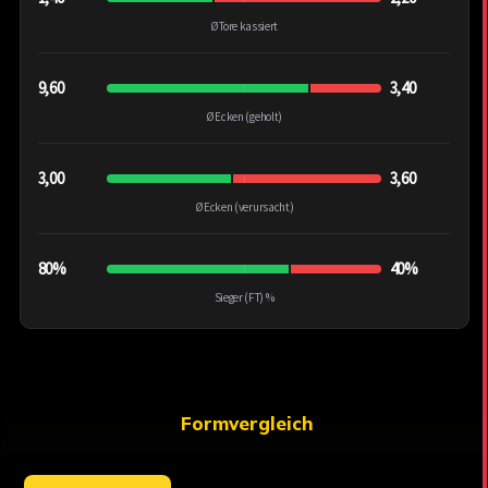
Ø Tore kassiert
9,60
3,40
Ø Ecken (geholt)
3,00
3,60
Ø Ecken (verursacht)
80%
40%
Sieger (FT) %
Formvergleich