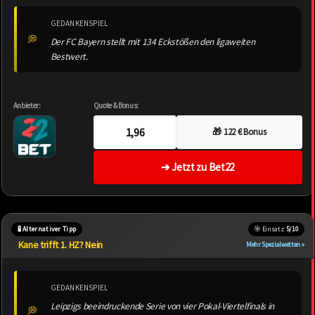
GEDANKENSPIEL
💭
Der FC Bayern stellt mit 134 Eckstößen den ligaweiten
Bestwert.
Anbieter:
Quote & Bonus:
1,96
🎁 122 € Bonus
➔ Jetzt zu Bet22
🧪 Alternativer Tipp
🎯 Einsatz:
5/10
Kane trifft 1. HZ? Nein
Mehr Spezialwetten »
GEDANKENSPIEL
Leipzigs beeindruckende Serie von vier Pokal-Viertelfinals in
💭