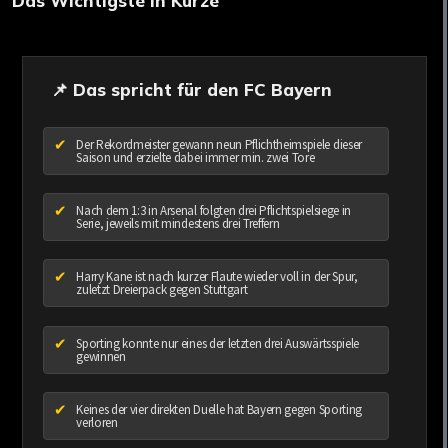
Das Wichtigste in Kürze
📌 Das spricht für den FC Bayern
✔
Der Rekordmeister gewann neun Pflichtheimspiele dieser
Saison und erzielte dabei immer min. zwei Tore
✔
Nach dem 1:3 in Arsenal folgten drei Pflichtspielsiege in
Serie, jeweils mit mindestens drei Treffern
✔
Harry Kane ist nach kurzer Flaute wieder voll in der Spur,
zuletzt Dreierpack gegen Stuttgart
✔
Sporting konnte nur eines der letzten drei Auswärtsspiele
gewinnen
✔
Keines der vier direkten Duelle hat Bayern gegen Sporting
verloren