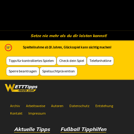
Setze nie mehr als du dir leisten kannst!
Spielteilnahme ab 18 Jahren, Glücksspiel kann süchtig machen!
Tipps für kontrolliertes Spielen
Check dein Spiel
Telefonhotline
Sperre beantragen
Spielsuchtprävention
Archiv
Arbeitsweise
Autoren
Datenschutz
Entstehung
Kontakt
Impressum
Aktuelle Tipps
Fußball Tipphilfen