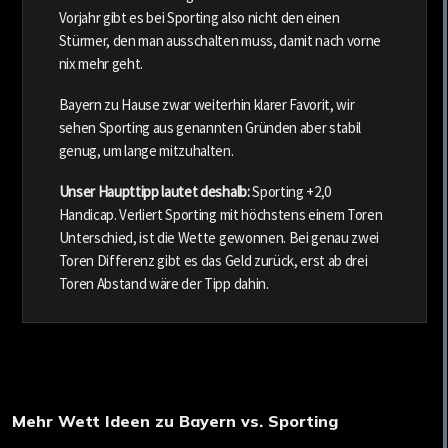
Vorjahr gibt es bei Sporting also nicht den einen
Stürmer, den man ausschalten muss, damit nach vorne
nix mehr geht.
Bayern zu Hause zwar weiterhin klarer Favorit, wir
sehen Sporting aus genannten Gründen aber stabil
genug, um lange mitzuhalten.
Unser Haupttipp lautet deshalb:
Sporting +2,0
Handicap. Verliert Sporting mit höchstens einem Toren
Unterschied, ist die Wette gewonnen. Bei genau zwei
Toren Differenz gibt es das Geld zurück, erst ab drei
Toren Abstand wäre der Tipp dahin.
Mehr Wett Ideen zu Bayern vs. Sporting