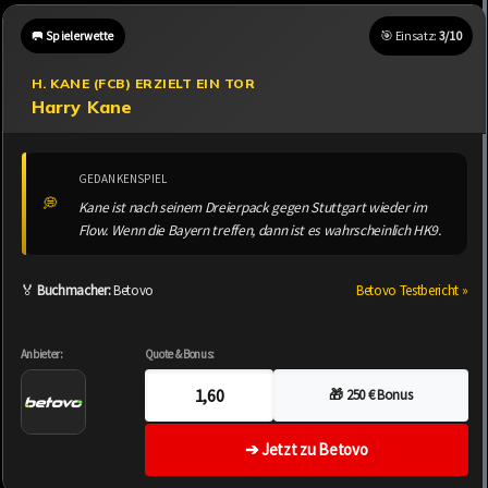
🎯 Einsatz:
3/10
🥅 Spielerwette
H. KANE (FCB) ERZIELT EIN TOR
Harry Kane
GEDANKENSPIEL
💭
Kane ist nach seinem Dreierpack gegen Stuttgart wieder im
Flow. Wenn die Bayern treffen, dann ist es wahrscheinlich HK9.
🏅
Buchmacher:
Betovo
Betovo Testbericht »
Anbieter:
Quote & Bonus:
1,60
🎁 250 € Bonus
➔ Jetzt zu Betovo