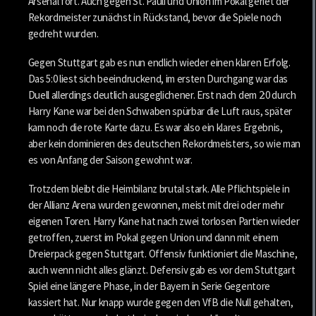
Arsenal fort. Auch gegen St. Pauli und Union im Pokal geriet der
Rekordmeister zunächst in Rückstand, bevor die Spiele noch
gedreht wurden.
Gegen Stuttgart gab es nun endlich wieder einen klaren Erfolg.
Das 5:0 liest sich beeindruckend, im ersten Durchgang war das
Duell allerdings deutlich ausgeglichener. Erst nach dem 2:0 durch
Harry Kane war bei den Schwaben spürbar die Luft raus, später
kam noch die rote Karte dazu. Es war also ein klares Ergebnis,
aber kein dominieren des deutschen Rekordmeisters, so wie man
es von Anfang der Saison gewohnt war.
Trotzdem bleibt die Heimbilanz brutal stark. Alle Pflichtspiele in
der Allianz Arena wurden gewonnen, meist mit drei oder mehr
eigenen Toren. Harry Kane hat nach zwei torlosen Partien wieder
getroffen, zuerst im Pokal gegen Union und dann mit einem
Dreierpack gegen Stuttgart. Offensiv funktioniert die Maschine,
auch wenn nicht alles glänzt. Defensiv gab es vor dem Stuttgart
Spiel eine längere Phase, in der Bayern in Serie Gegentore
kassiert hat. Nur knapp wurde gegen den VfB die Null gehalten,