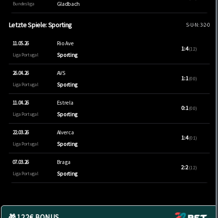
Gladbach
Bundesliga
Letzte Spiele: Sporting
S-U-N: 3-2-0
Rio Ave
11.05.26
1:4
(1:2)
Sporting
Liga Portugal
AVS
26.04.26
1:1
(0:0)
Sporting
Liga Portugal
Estrela
11.04.26
0:1
(0:0)
Sporting
Liga Portugal
Alverca
22.03.26
1:4
(0:1)
Sporting
Liga Portugal
Braga
07.03.26
2:2
(1:2)
Sporting
Liga Portugal
🎁 122€ BONUS