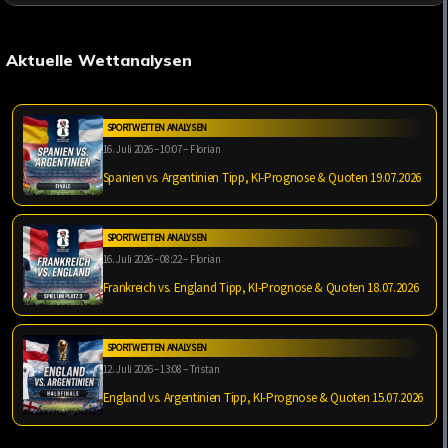
Aktuelle Wettanalysen
SPORTWETTEN ANALYSEN
16. Juli 2026 – 10:07 – Florian
Spanien vs. Argentinien Tipp, KI-Prognose & Quoten 19.07.2026
SPORTWETTEN ANALYSEN
16. Juli 2026 – 08:22 – Florian
Frankreich vs. England Tipp, KI-Prognose & Quoten 18.07.2026
SPORTWETTEN ANALYSEN
12. Juli 2026 – 13:08 – Tristan
England vs. Argentinien Tipp, KI-Prognose & Quoten 15.07.2026