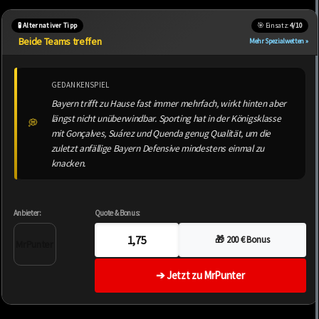
🧪 Alternativer Tipp
🎯 Einsatz:
4/10
Beide Teams treffen
Mehr Spezialwetten »
GEDANKENSPIEL
Bayern trifft zu Hause fast immer mehrfach, wirkt hinten aber
längst nicht unüberwindbar. Sporting hat in der Königsklasse
💭
mit Gonçalves, Suárez und Quenda genug Qualität, um die
zuletzt anfällige Bayern Defensive mindestens einmal zu
knacken.
Anbieter:
Quote & Bonus:
1,75
🎁 200 € Bonus
MrPunter
➔ Jetzt zu MrPunter