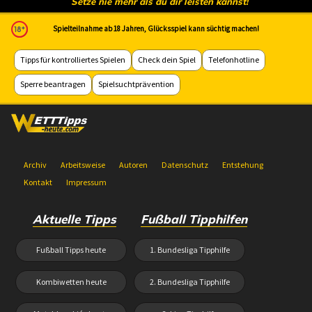
Setze nie mehr als du dir leisten kannst!
Spielteilnahme ab 18 Jahren, Glücksspiel kann süchtig machen!
Tipps für kontrolliertes Spielen
Check dein Spiel
Telefonhotline
Sperre beantragen
Spielsuchtprävention
Archiv
Arbeitsweise
Autoren
Datenschutz
Entstehung
Kontakt
Impressum
Aktuelle Tipps
Fußball Tipphilfen
Fußball Tipps heute
1. Bundesliga Tipphilfe
Kombiwetten heute
2. Bundesliga Tipphilfe