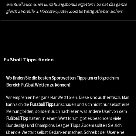
eventuell auch einen Einzahlungsbonus ergattern. So hat das ganze
gleich 2 Vorteile: 1.Höchste Quote | 2.Gratis Wettguthaben sichern
Fußball Tipps finden
Wo finden Sie die besten Sportwetten Tipps um erfolgreich im
Bereich Fußball Wetten zu können?
Wir empfehlen hier ganz klar Wettforen. Diese sind authentisch. Man
kann sich die
Fussball Tipps
anschauen und sich nicht nur selbst eine
Meinung bilden, sondern auch nachlesen was andere User von dem
Fußball Tipp
halten. In einem Wettforum gibt es besonders viele
Bundesliga und Champions League Tipps Zudem sollten Sie sich
über die Wettart selbst Gedanken machen. Schreibt der User eine