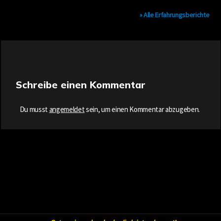
» Alle Erfahrungsberichte
Schreibe einen Kommentar
Du musst
angemeldet
sein, um einen Kommentar abzugeben.