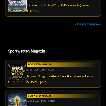
Frankreich vs. England Tipp, KI-Prognose & Quoten
18.07.2026
» Alle Wettanalysen
Sportwetten Magazin
SPORTWETTEN MAGAZIN
10. Juli 2026 – 12:50 – Tristan
Tipsport Oktagon Wetten – Diese Alternativen gibt es für
deutsche Tipper
SPORTWETTEN MAGAZIN
29. Juni 2026 – 14:45 – Florian