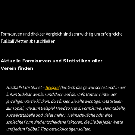
Formkurven und direkter Vergleich sind sehr wichtig um erfolgreiche
Fußball Wetten abzuschließen
Aktuelle Formkurven und Statistiken aller
Verein finden
Fussballstatistik.net –
Beispiel
(Einfach das gewünschte Land in der
linken Sidebar wählen und dann auf den Info Button hinter der
jeweiligen Partie klicken, dort finden Sie alle wichtigen Statistiken
zum Spiel, wie zum Beispiel Head to Head, Formkurve, Heimtabelle,
Auswärtstabelle und vieles mehr ). Heimschwäche oder eine
schlechte Form sind entscheidene Faktoren, die Sie bei jeder Wette
und jedem Fußball Tipp berücksichtigen sollten.