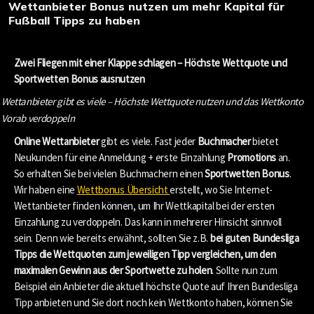
Wettanbieter Bonus nutzen um mehr Kapital für
Fußball Tipps zu haben
Zwei Fliegen mit einer Klappe schlagen – Höchste Wettquote und
Sportwetten Bonus ausnutzen
Wettanbieter gibt es viele – Höchste Wettquote nutzen und das Wettkonto
Vorab verdoppeln
Online Wettanbieter
gibt es viele. Fast jeder
Buchmacher
bietet
Neukunden für eine Anmeldung + erste Einzahlung
Promotions
an.
So erhalten Sie bei vielen Buchmachern einen
Sportwetten Bonus
.
Wir haben eine
Wettbonus Übersicht
erstellt, wo Sie Internet-
Wettanbieter finden können, um Ihr Wettkapital bei der ersten
Einzahlung zu verdoppeln. Das kann in mehrerer Hinsicht sinnvoll
sein. Denn wie bereits erwähnt, sollten Sie z.B.
bei guten Bundesliga
Tipps die Wettquoten zum jeweiligen Tipp vergleichen, um den
maximalen Gewinn aus der Sportwette zu holen
. Sollte nun zum
Beispiel ein Anbieter die aktuell höchste Quote auf Ihren Bundesliga
Tipp anbieten und Sie dort noch kein Wettkonto haben, können Sie