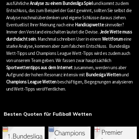
ausführliche
Analyse zu einem Bundesliga Spiel
und kommt zu dem
Entschluss, das zum Beispiel der Gast gewinnt, sollten Sie selbst die
Analyse nochmal überdenken und eigene Schlüsse daraus ziehen.
Eventuell ist Ihrer Meinung nach eine
Handicapwette
sinnvoller?
Immer den Verstand einschalten lautet die Devise.
Jede Wette muss
durchdacht sein
. Manchmal schreiben User in einem
Wettforum
eine
starke Analyse, kommen aber zum falschen Entschluss. Bundesliga
Wett-Tipps und Champions League Wett-Tipps wird es zudem auch
von unserem Team geben. Wir fassen zwar hauptsächlich
Sportwettentipps aus dem Internet
zusammen, werden uns aber
Aufgrund der hohen Resonanz intensiv mit
Bundesiga Wetten
und
Champions League Wetten
beschäftigen, Begegnungen analysieren
und Wett-Tipps veröffentlichen.
Besten Quoten für Fußball Wetten