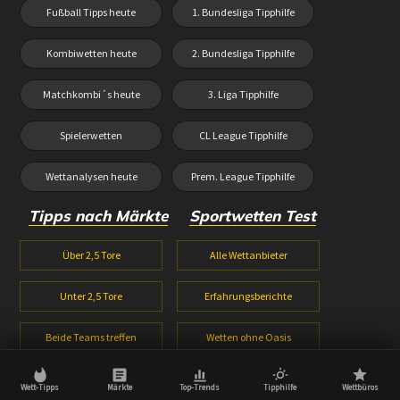
Fußball Tipps heute
1. Bundesliga Tipphilfe
Kombiwetten heute
2. Bundesliga Tipphilfe
Matchkombi´s heute
3. Liga Tipphilfe
Spielerwetten
CL League Tipphilfe
Wettanalysen heute
Prem. League Tipphilfe
Tipps nach Märkte
Sportwetten Test
Über 2,5 Tore
Alle Wettanbieter
Unter 2,5 Tore
Erfahrungsberichte
Beide Teams treffen
Wetten ohne Oasis
1X2 Wetten
Wetten ohne Lugas
Wett-Tipps
Märkte
Top-Trends
Tipphilfe
Wettbüros