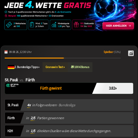
09.08.26, 12:30 Uhr
Spielbar
(51%)
2. Bundesliga Tipps »
Granawin Test »
🎁 100 € Bonus
St. Pauli
Fürth
vs.
3.82
»
Fürth gewinnt
4x
in Folge verloren ·
Bundesliga
St. Pauli
in
2/5
Partien gewonnen
Fürth
in
1/5
direkten Duellen wäre diese Wette durchgegangen.
H2H