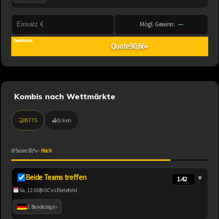
Mögl. Gewinn:
—
Quote
90,66
»
Kombis nach Wettmärkte
🤝
⛳
BTTS
Ecken
Ø Score: 81% –
Hoch
Beide Teams treffen
▾
1.42
Sa, 12:00
|
KSC vs Bielefeld
2. Bundesliga »