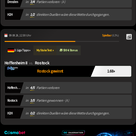
in
3/4
Partien verloren ·
(A)
Dresden
in
1/2
direkten Duellen wäre diese Wette durchgegangen.
H2H
09.08.26, 12:30 Uhr
Spielbar
(62%)
3. Liga Tipps »
MyStake Test »
🎁 500 € Bonus
Hoffenheim II
Rostock
vs.
1.68
»
Rostock gewinnt
in
4/5
Partien verloren
Hoffenheim II
in
3/5
Partien gewonnen ·
(A)
Rostock
in
0/2
direkten Duellen wäre diese Wette durchgegangen.
H2H