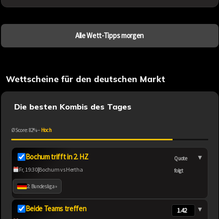
Alle Wett-Tipps morgen
Wettscheine für den deutschen Markt
Die besten Kombis des Tages
Ø Score: 82% –
Hoch
Bochum trifft in 2. HZ
▾
Quote
Fr, 19:30
|
Bochum vs Hertha
folgt
2. Bundesliga »
Beide Teams treffen
▾
1.42