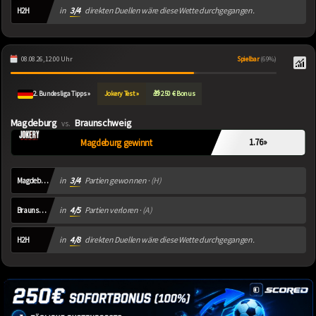
in
3/4
direkten Duellen wäre diese Wette durchgegangen.
H2H
08.08.26, 12:00 Uhr
Spielbar
(69%)
2. Bundesliga Tipps »
Jokery Test »
🎁 250 € Bonus
Magdeburg
Braunschweig
vs.
1.76
»
Magdeburg gewinnt
in
3/4
Partien gewonnen ·
(H)
Magdeburg
in
4/5
Partien verloren ·
(A)
Braunschweig
in
4/8
direkten Duellen wäre diese Wette durchgegangen.
H2H