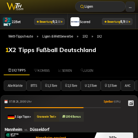
...
Ligen
Zum
9,1
»
8,9
»
22Bet
Scored
★
★
Bewertung
/10
Bewertung
/10
Inhalt
springen
»
»
»
Wett-Tipps heute
Ligen & Wettbewerbe
1X2
1X2
1X2 Tipps Fußball Deutschland
⏰
1X2 TIPPS
💡
KOMBIS
📈
SERIEN
🔍
LIGEN
Alle Märkte
BTTS
Ü 1,5 Tore
Ü 2,5 Tore
U 2,5 Tore
Ü 3,5 Tore
AHC
07.08.26, 18:00 Uhr
Spielbar
(68%)
3. Liga Tipps »
Granawin Test »
🎁 100 € Bonus
Mannheim
Düsseldorf
vs.
3.02
»