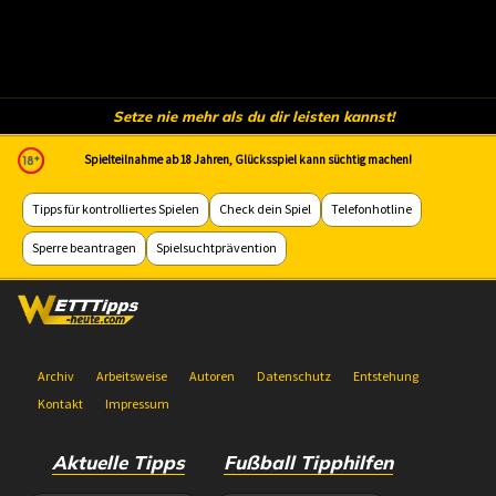
Setze nie mehr als du dir leisten kannst!
Spielteilnahme ab 18 Jahren, Glücksspiel kann süchtig machen!
Tipps für kontrolliertes Spielen
Check dein Spiel
Telefonhotline
Sperre beantragen
Spielsuchtprävention
Archiv
Arbeitsweise
Autoren
Datenschutz
Entstehung
Kontakt
Impressum
Aktuelle Tipps
Fußball Tipphilfen