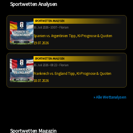
Sportwetten Analysen
SPORTWETTEN ANALYSEN
16. Juli 2026 – 10:07 – Florian
Spanien vs. Argentinien Tipp, KI-Prognose & Quoten
19.07.2026
SPORTWETTEN ANALYSEN
16. Juli 2026 – 08:22 – Florian
Frankreich vs. England Tipp, KI-Prognose & Quoten
18.07.2026
» Alle Wettanalysen
Sportwetten Magazin