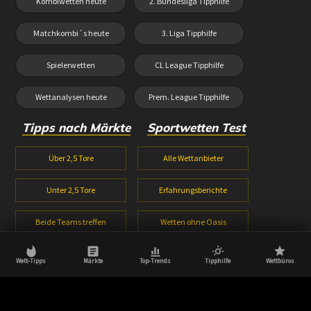
Kombiwetten heute
2. Bundesliga Tipphilfe
Matchkombi´s heute
3. Liga Tipphilfe
Spielerwetten
CL League Tipphilfe
Wettanalysen heute
Prem. League Tipphilfe
Tipps nach Märkte
Sportwetten Test
Über 2,5 Tore
Alle Wettanbieter
Unter 2,5 Tore
Erfahrungsberichte
Beide Teams treffen
Wetten ohne Oasis
1X2 Wetten
Wetten ohne Lugas
Wett-Tipps
Märkte
Top-Trends
Tipphilfe
Wettbüros
Halbzeitwetten
Wettbonus Vergleich