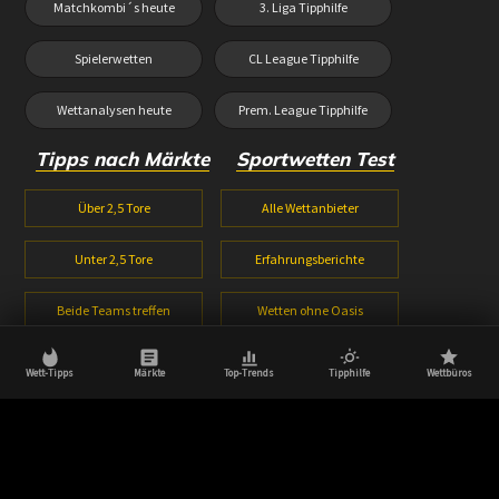
Matchkombi´s heute
3. Liga Tipphilfe
Spielerwetten
CL League Tipphilfe
Wettanalysen heute
Prem. League Tipphilfe
Tipps nach Märkte
Sportwetten Test
Über 2,5 Tore
Alle Wettanbieter
Unter 2,5 Tore
Erfahrungsberichte
Beide Teams treffen
Wetten ohne Oasis
1X2 Wetten
Wetten ohne Lugas
Wett-Tipps
Märkte
Top-Trends
Tipphilfe
Wettbüros
Halbzeitwetten
Wettbonus Vergleich
© 2026 Wetttipps-heute.com | Aktuell, innovativ & zuverlässig.