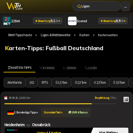
...
Ligen
Zum
9,1
»
8,9
»
22Bet
Scored
★
★
Bewertung
/10
Bewertung
/10
Inhalt
springen
»
»
»
Wett-Tipps heute
Ligen & Wettbewerbe
Karten
Kartenwetten
Karten-Tipps: Fußball Deutschland
⏰
KARTEN-TIPPS
💡
KOMBIS
📈
SERIEN
🔍
LIGEN
Alle Märkte
1X2
BTTS
Ü 1,5 Tore
Ü 2,5 Tore
U 2,5 Tore
Ü 3,5 Tore
08.08.26, 12:00 Uhr
Empfehlung
(78%)
2. Bundesliga Tipps »
Cosmobet Test »
🎁 1000 € Bonus
Heidenheim
Osnabrück
vs.
Hier Wetten
»