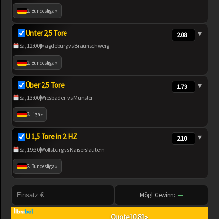
2. Bundesliga »
Unter 2,5 Tore
▾
2.08
Sa, 12:00
|
Magdeburg vs Braunschweig
2. Bundesliga »
Über 2,5 Tore
▾
1.73
Sa, 13:00
|
Wiesbaden vs Münster
3. Liga »
U 1,5 Tore in 2. HZ
▾
2.10
Sa, 19:30
|
Wolfsburg vs Kaiserslautern
2. Bundesliga »
Mögl. Gewinn:
—
Quote
10,81
»