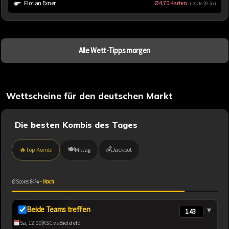
Ø 4,70 Karten
Florian Exner
(letzte 20 Sp.)
Alle Wett-Tipps morgen
Wettscheine für den deutschen Markt
Die besten Kombis des Tages
🔥
🍽️
💰
Top-Kombi
Mittag
Jackpot
Ø Score: 84% –
Hoch
Beide Teams treffen
▾
1.43
Sa, 12:00
|
KSC vs Bielefeld