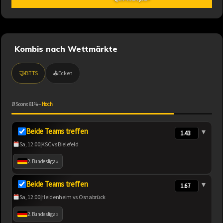
Kombis nach Wettmärkte
🤝
⛳
BTTS
Ecken
Ø Score: 81% –
Hoch
Beide Teams treffen
▾
1.43
Sa, 12:00
|
KSC vs Bielefeld
2. Bundesliga »
Beide Teams treffen
▾
1.67
Sa, 12:00
|
Heidenheim vs Osnabrück
2. Bundesliga »