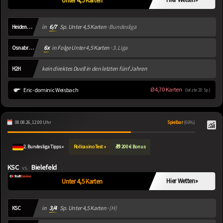
Unter 4,5 Karten
in
6/7
Sp. Unter 4,5 Karten ·
Bundesliga
Heidenheim
6x
in Folge Unter 4,5 Karten ·
3. Liga
Osnabrück
kein direktes Duell in den letzten fünf Jahren
H2H
Ø 4,70 Karten
Eric-dominic Weisbach
(letzte 20 Sp.)
08.08.26, 12:00 Uhr
Spielbar
(66%)
2. Bundesliga Tipps »
Rollcasino Test »
🎁 200 € Bonus
KSC
Bielefeld
vs.
Hier Wetten
»
Unter 4,5 Karten
in
3/4
Sp. Unter 4,5 Karten ·
(H)
KSC