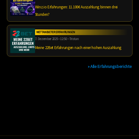
Winz.io Erfahrungen: 11.100€ Auszahlung binnen drei
Stunden?
WETTANBIETER ERFAHRUNGEN
7. Dezember 2025 – 12:50 – Tristan
Meine 22Bet Erfahrungen nach einer hohen Auszahlung
» Alle Erfahrungsberichte