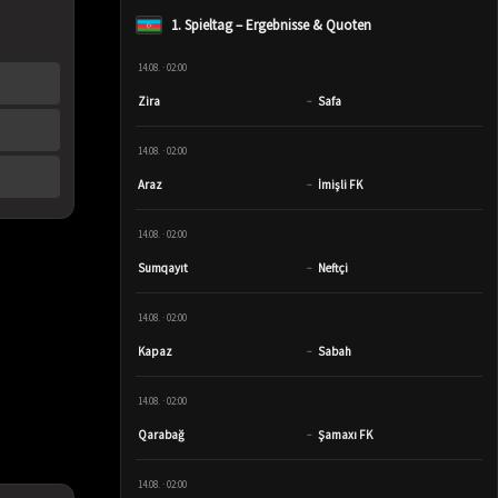
1. Spieltag – Ergebnisse & Quoten
14.08. · 02:00
Zira
Safa
–
14.08. · 02:00
Araz
İmişli FK
–
14.08. · 02:00
Sumqayıt
Neftçi
–
14.08. · 02:00
Kapaz
Sabah
–
14.08. · 02:00
Qarabağ
Şamaxı FK
–
14.08. · 02:00