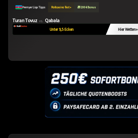
Premyer Liqa Tipps
Rollcasino Test »
🎁 200 € Bonus
Turan Tovuz
Qabala
vs.
Unter 9,5 Ecken
Hier Wetten
»