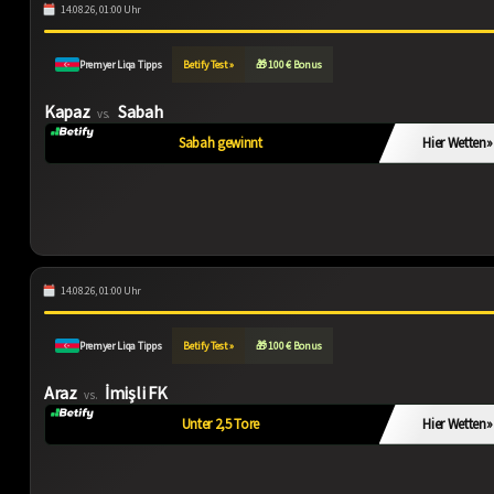
14.08.26, 01:00 Uhr
Premyer Liqa Tipps
Betify Test »
🎁 100 € Bonus
Kapaz
Sabah
vs.
Sabah gewinnt
Hier Wetten
»
14.08.26, 01:00 Uhr
Premyer Liqa Tipps
Betify Test »
🎁 100 € Bonus
Araz
İmişli FK
vs.
Unter 2,5 Tore
Hier Wetten
»