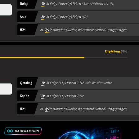
7x
in Folge Unter 9,5 Ecken ·
Alle Wettbewerbe (H)
Neftçi
3x
in Folge Unter 9,5 Ecken ·
(A)
Araz
in
7/10
direkten Duellen wäre diese Wette durchgegangen.
H2H
Empfehlung
(83%)
6x
in Folge U 1,5 Tore in 2. HZ ·
Alle Wettbewerbe
Qarabağ
3x
in Folge U 1,5 Tore in 2. HZ
Kapaz
in
4/10
direkten Duellen wäre diese Wette durchgegangen.
H2H