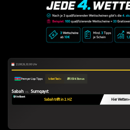
21.08.26, 01:00 Uhr
Premyer Liqa Tipps
Ivibet Test »
🎁 350 € Bonus
Sabah
Sumqayıt
vs.
Sabah trifft in 2. HZ
Hier Wetten
»