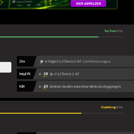
Top-Trend
(90%)
3x
in Folge U 1,5 Tore in 2. HZ ·
Conference League
Zira
in
7/8
Sp. U 1,5 Tore in 2. HZ
İmişli FK
in
3/3
direkten Duellen wäre diese Wette durchgegangen.
H2H
Empfehlung
(83%)