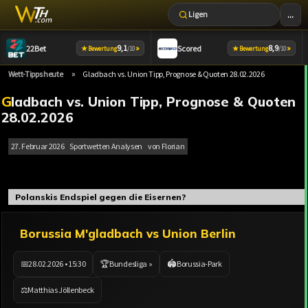
...
Ligen
Zum
9,1
»
8,9
»
22Bet
Scored
★
★
Bewertung
/10
Bewertung
/10
Inhalt
springen
»
Wett-Tipps heute
Gladbach vs. Union Tipp, Prognose & Quoten 28.02.2026
Gladbach vs. Union Tipp, Prognose & Quoten
28.02.2026
27. Februar 2026
Sportwetten Analysen
von
Florian
Polanskis Endspiel gegen die Eisernen?
Borussia M'gladbach vs Union Berlin
📅
28.02.2026 • 15:30
🏆
Bundesliga »
🏟️
Borussia-Park
⚖️
Matthias Jöllenbeck