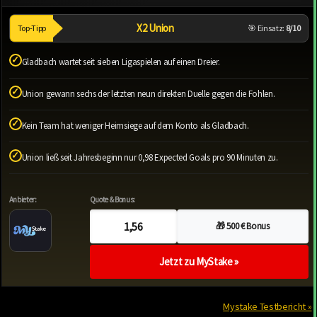
X2 Union
Top-Tipp
🎯 Einsatz:
8/10
✓
Gladbach wartet seit sieben Ligaspielen auf einen Dreier.
✓
Union gewann sechs der letzten neun direkten Duelle gegen die Fohlen.
✓
Kein Team hat weniger Heimsiege auf dem Konto als Gladbach.
✓
Union ließ seit Jahresbeginn nur 0,98 Expected Goals pro 90 Minuten zu.
Anbieter:
Quote & Bonus:
1,56
🎁 500 € Bonus
Jetzt zu MyStake »
Mystake Testbericht »