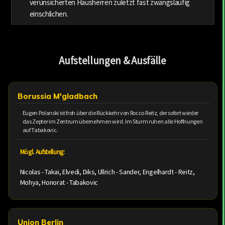
verunsicherten Hausherren zuletzt fast zwangsläufig
einschlichen.
Aufstellungen & Ausfälle
Borussia M'gladbach
Eugen Polanski ist froh über die Rückkehr von Rocco Reitz, der sofort wieder
das Zepter im Zentrum übernehmen wird. Im Sturm ruhen alle Hoffnungen
auf Tabakovic.
Mögl. Aufstellung:
Nicolas - Takai, Elvedi, Diks, Ullrich - Sander, Engelhardt - Reitz,
Mohya, Honorat - Tabakovic
Union Berlin