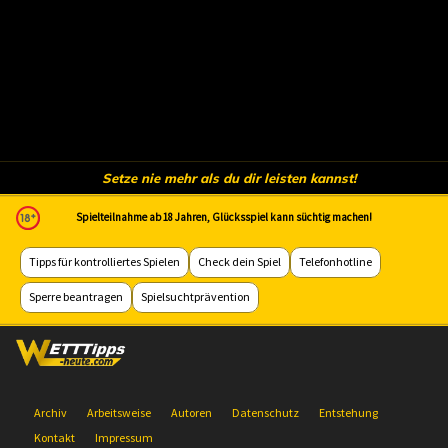
Setze nie mehr als du dir leisten kannst!
Spielteilnahme ab 18 Jahren, Glücksspiel kann süchtig machen!
Tipps für kontrolliertes Spielen
Check dein Spiel
Telefonhotline
Sperre beantragen
Spielsuchtprävention
Archiv
Arbeitsweise
Autoren
Datenschutz
Entstehung
Kontakt
Impressum