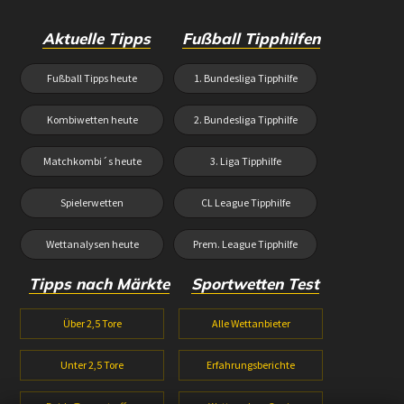
Aktuelle Tipps
Fußball Tipphilfen
Fußball Tipps heute
1. Bundesliga Tipphilfe
Kombiwetten heute
2. Bundesliga Tipphilfe
Matchkombi´s heute
3. Liga Tipphilfe
Spielerwetten
CL League Tipphilfe
Wettanalysen heute
Prem. League Tipphilfe
Tipps nach Märkte
Sportwetten Test
Über 2,5 Tore
Alle Wettanbieter
Unter 2,5 Tore
Erfahrungsberichte