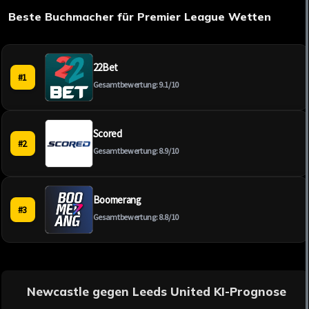
Beste Buchmacher für Premier League Wetten
22Bet
#1
Gesamtbewertung: 9.1/10
Scored
#2
Gesamtbewertung: 8.9/10
Boomerang
#3
Gesamtbewertung: 8.8/10
Newcastle gegen Leeds United KI-Prognose