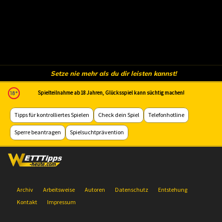
Setze nie mehr als du dir leisten kannst!
Spielteilnahme ab 18 Jahren, Glücksspiel kann süchtig machen!
Tipps für kontrolliertes Spielen
Check dein Spiel
Telefonhotline
Sperre beantragen
Spielsuchtprävention
Archiv
Arbeitsweise
Autoren
Datenschutz
Entstehung
Kontakt
Impressum