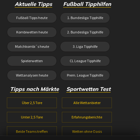
Aktuelle Tipps
Fußball Tipphilfen
Fußball Tipps heute
1. Bundesliga Tipphilfe
Kombiwetten heute
2. Bundesliga Tipphilfe
Matchkombi´s heute
3. Liga Tipphilfe
Spielerwetten
CL League Tipphilfe
Wettanalysen heute
Prem. League Tipphilfe
Tipps nach Märkte
Sportwetten Test
Über 2,5 Tore
Alle Wettanbieter
Unter 2,5 Tore
Erfahrungsberichte
Beide Teams treffen
Wetten ohne Oasis