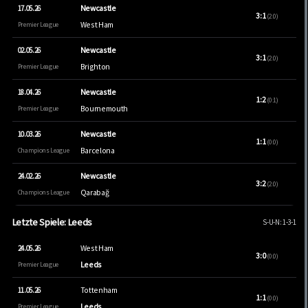
Newcastle
17.05.26
3:1
(2:0)
West Ham
Premier League
Newcastle
02.05.26
3:1
(2:0)
Brighton
Premier League
Newcastle
18.04.26
1:2
(0:1)
Bournemouth
Premier League
Newcastle
10.03.26
1:1
(0:0)
Barcelona
Champions League
Newcastle
24.02.26
3:2
(2:0)
Qarabağ
Champions League
Letzte Spiele: Leeds
S-U-N: 1-3-1
West Ham
24.05.26
3:0
(0:0)
Leeds
Premier League
Tottenham
11.05.26
1:1
(0:0)
Leeds
Premier League