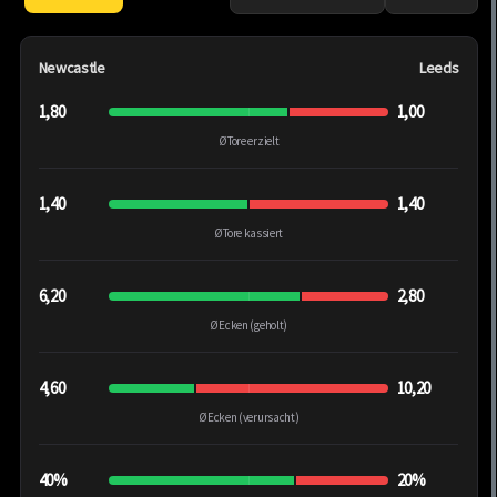
Newcastle
Leeds
1,80
1,00
Ø Tore erzielt
1,40
1,40
Ø Tore kassiert
6,20
2,80
Ø Ecken (geholt)
4,60
10,20
Ø Ecken (verursacht)
40%
20%