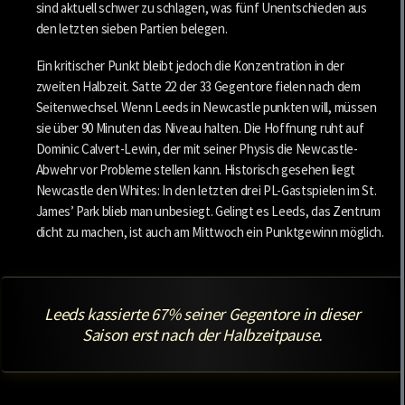
sind aktuell schwer zu schlagen, was fünf Unentschieden aus
den letzten sieben Partien belegen.
Ein kritischer Punkt bleibt jedoch die Konzentration in der
zweiten Halbzeit. Satte 22 der 33 Gegentore fielen nach dem
Seitenwechsel. Wenn Leeds in Newcastle punkten will, müssen
sie über 90 Minuten das Niveau halten. Die Hoffnung ruht auf
Dominic Calvert-Lewin, der mit seiner Physis die Newcastle-
Abwehr vor Probleme stellen kann. Historisch gesehen liegt
Newcastle den Whites: In den letzten drei PL-Gastspielen im St.
James’ Park blieb man unbesiegt. Gelingt es Leeds, das Zentrum
dicht zu machen, ist auch am Mittwoch ein Punktgewinn möglich.
Leeds kassierte 67% seiner Gegentore in dieser
Saison erst nach der Halbzeitpause.