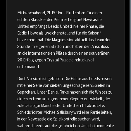
Mittwochabend, 21:15 Uhr – Flutlicht an für einen
echten Klassiker der Premier League! Newcastle
United empfängt Leeds United in einer Phase, die
Eddie Howe als „weichenstellend für die Saison“
bezeichnet hat. Die Magpies sind aktuell das Team der
Stunde im eigenen Stadion und haben den Anschluss
an die internationalen Plätze durch einen souveränen
2:0-Erfolg gegen Crystal Palace eindrucksvoll
untermauert.
Doch Vorsicht ist geboten: Die Gäste aus Leeds reisen
mit einer Serie von sieben ungeschlagenen Spielen im
Gepäck an. Unter Daniel Farke haben sich die Whites zu
einem extrem unangenehmen Gegner entwickelt, der
zuletzt sogar Manchester United ein 1:1 abtrotzte.
Schiedsrichter Michael Salisbury wird eine Partie leiten,
in der Newcastle die Spielkontrolle suchen wird,
während Leeds auf die gefährlichen Umschaltmomente