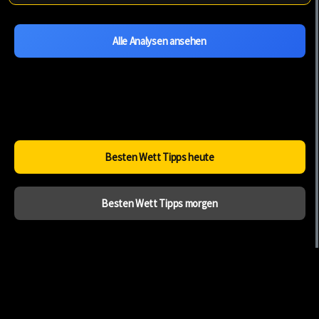
Alle Analysen ansehen
Alle Prognosen kompakt
Besten Wett Tipps heute
Besten Wett Tipps morgen