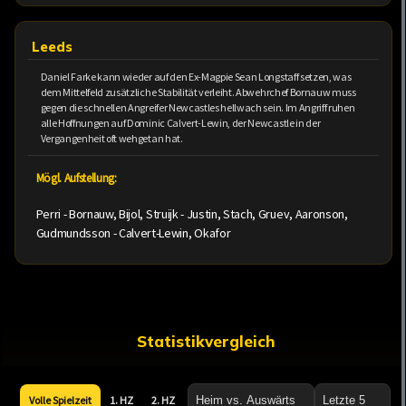
Leeds
Daniel Farke kann wieder auf den Ex-Magpie Sean Longstaff setzen, was
dem Mittelfeld zusätzliche Stabilität verleiht. Abwehrchef Bornauw muss
gegen die schnellen Angreifer Newcastles hellwach sein. Im Angriff ruhen
alle Hoffnungen auf Dominic Calvert-Lewin, der Newcastle in der
Vergangenheit oft wehgetan hat.
Mögl. Aufstellung:
Perri - Bornauw, Bijol, Struijk - Justin, Stach, Gruev, Aaronson,
Gudmundsson - Calvert-Lewin, Okafor
Statistikvergleich
Volle Spielzeit
1. HZ
2. HZ