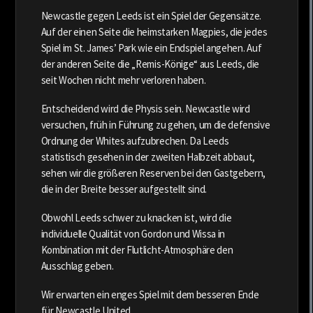
Newcastle gegen Leeds ist ein Spiel der Gegensätze.
Auf der einen Seite die heimstarken Magpies, die jedes
Spiel im St. James’ Park wie ein Endspiel angehen. Auf
der anderen Seite die „Remis-Könige“ aus Leeds, die
seit Wochen nicht mehr verloren haben.
Entscheidend wird die Physis sein. Newcastle wird
versuchen, früh in Führung zu gehen, um die defensive
Ordnung der Whites aufzubrechen. Da Leeds
statistisch gesehen in der zweiten Halbzeit abbaut,
sehen wir die größeren Reserven bei den Gastgebern,
die in der Breite besser aufgestellt sind.
Obwohl Leeds schwer zu knacken ist, wird die
individuelle Qualität von Gordon und Wissa in
Kombination mit der Flutlicht-Atmosphäre den
Ausschlag geben.
Wir erwarten ein enges Spiel mit dem besseren Ende
für Newcastle United.