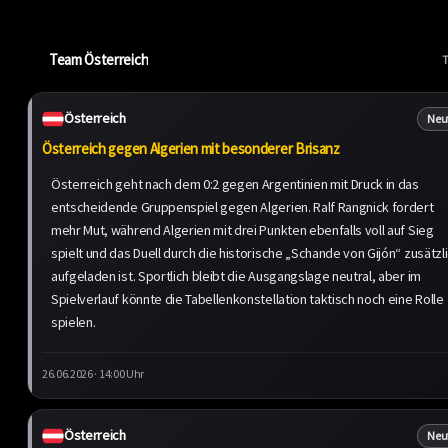
Team Österreich
T
Österreich
Neu
Österreich gegen Algerien mit besonderer Brisanz
Österreich geht nach dem 0:2 gegen Argentinien mit Druck in das
entscheidende Gruppenspiel gegen Algerien. Ralf Rangnick fordert
mehr Mut, während Algerien mit drei Punkten ebenfalls voll auf Sieg
spielt und das Duell durch die historische „Schande von Gijón“ zusätzl
aufgeladen ist. Sportlich bleibt die Ausgangslage neutral, aber im
Spielverlauf könnte die Tabellenkonstellation taktisch noch eine Rolle
spielen.
26.06.2026 · 14:00 Uhr
Österreich
Neu