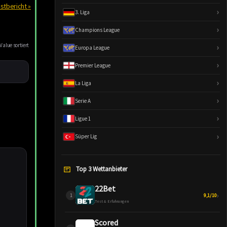
stbericht »
›
3. Liga
›
Champions League
alue sortiert
›
Europa League
›
Premier League
›
La Liga
›
Serie A
›
Ligue 1
›
Süper Lig
Top 3 Wettanbieter
22Bet
›
9,1/10
Test & Erfahrungen
Scored