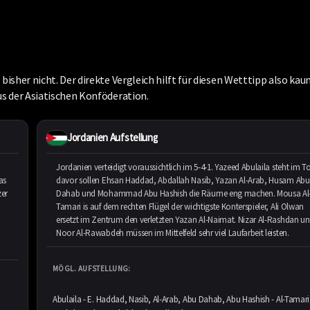
 bisher nicht. Der direkte Vergleich hilft für diesen Wetttipp also ka
aus der Asiatischen Konföderation.
Jordanien Aufstellung
Jordanien verteidigt voraussichtlich im 5-4-1. Yazeed Abulaila steht im To
as
davor sollen Ehsan Haddad, Abdallah Nasib, Yazan Al-Arab, Husam Abu
zer
Dahab und Mohammad Abu Hashish die Räume eng machen. Mousa Al
Tamari is auf dem rechten Flügel der wichtigste Konterspieler, Ali Olwan
ersetzt im Zentrum den verletzten Yazan Al-Naimat. Nizar Al-Rashdan u
Noor Al-Rawabdeh müssen im Mittelfeld sehr viel Laufarbeit leisten.
MÖGL. AUFSTELLUNG:
Abulaila - E. Haddad, Nasib, Al-Arab, Abu Dahab, Abu Hashish - Al-Tamari,