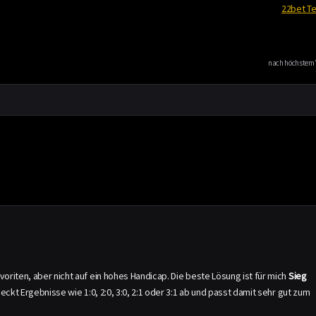
22bet Te
nach höchstem V
riten, aber nicht auf ein hohes Handicap. Die beste Lösung ist für mich
Sieg
ckt Ergebnisse wie 1:0, 2:0, 3:0, 2:1 oder 3:1 ab und passt damit sehr gut zum