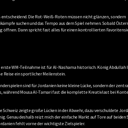
s entscheidend. Die Rot-Weiß-Roten müssen nicht glänzen, sondern
eikämpfe suchen und das Tempo aus dem Spiel nehmen. Sobald Österr
 öffnen. Dann spricht fast alles für einen kontrollierten Favoritensi
ie erste WM-Teilnahme ist für Al-Nashama historisch. König Abdullah I
e Reise ein sportlicher Meilenstein.
nderspielen sind für Jordanien keine kleine Lücke, sondern der zentr
kus, während Mousa Al-Tamari fast die komplette Kreativlast bei Kont
die Schweiz zeigte große Lücken in der Abwehr, dazu verschuldete Jor
g. Genau deshalb reizt mich der einfache Markt auf Tore auf beiden 
ordanien fehlt vorne der wichtigste Zielspieler.