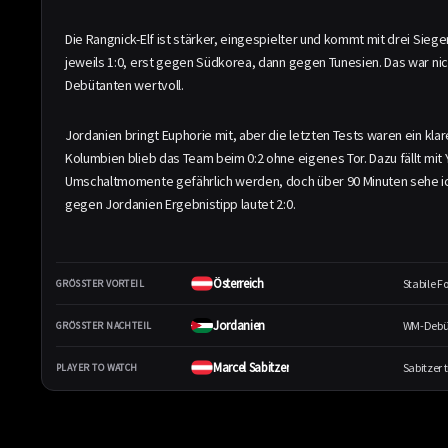
Die Rangnick-Elf ist stärker, eingespielter und kommt mit drei Sieg
jeweils 1:0, erst gegen Südkorea, dann gegen Tunesien. Das war nic
Debütanten wertvoll.
Jordanien bringt Euphorie mit, aber die letzten Tests waren ein k
Kolumbien blieb das Team beim 0:2 ohne eigenes Tor. Dazu fällt mit 
Umschaltmomente gefährlich werden, doch über 90 Minuten sehe ich
gegen Jordanien Ergebnistipp lautet 2:0.
Österreich
Stabile F
GRÖSSTER VORTEIL
Jordanien
WM-Debüt
GRÖSSTER NACHTEIL
Marcel Sabitzer
Sabitzer 
PLAYER TO WATCH