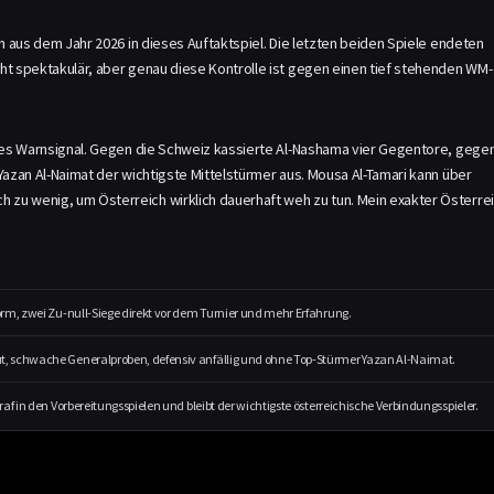
en aus dem Jahr 2026 in dieses Auftaktspiel. Die letzten beiden Spiele endeten
ht spektakulär, aber genau diese Kontrolle ist gegen einen tief stehenden WM-
lares Warnsignal. Gegen die Schweiz kassierte Al-Nashama vier Gegentore, gege
Yazan Al-Naimat der wichtigste Mittelstürmer aus. Mousa Al-Tamari kann über
 zu wenig, um Österreich wirklich dauerhaft weh zu tun. Mein exakter Österre
orm, zwei Zu-null-Siege direkt vor dem Turnier und mehr Erfahrung.
, schwache Generalproben, defensiv anfällig und ohne Top-Stürmer Yazan Al-Naimat.
traf in den Vorbereitungsspielen und bleibt der wichtigste österreichische Verbindungsspieler.