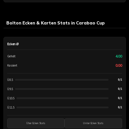
Bolton Ecken & Karten Stats in Carabao Cup
Ecken Ø
4.00
Geholt
0.00
Kassiert
Ü 8.5
0/1
Ü 9.5
0/1
Ü 10.5
0/1
Ü 11.5
0/1
Über Ecken Stats
Unter Ecken Stats