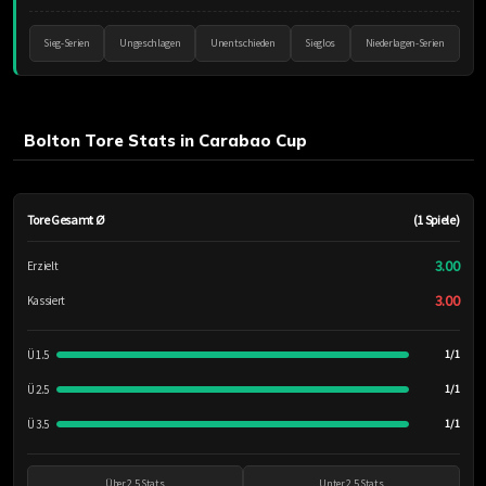
Sieg-Serien
Ungeschlagen
Unentschieden
Sieglos
Niederlagen-Serien
Bolton Tore Stats in Carabao Cup
Tore Gesamt Ø
(1 Spiele)
3.00
Erzielt
3.00
Kassiert
Ü 1.5
1/1
Ü 2.5
1/1
Ü 3.5
1/1
Über 2.5 Stats
Unter 2.5 Stats