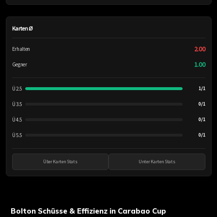
Karten Ø
2.00
Erhalten
1.00
Gegner
Ü 2.5
1/1
Ü 3.5
0/1
Ü 4.5
0/1
Ü 5.5
0/1
Über Karten Stats
Unter Karten Stats
Bolton Schüsse & Effizienz in Carabao Cup