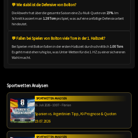
💬 Wie stabil ist die Defensive von Bolton?
Die Abwehr hat über die gesamte Saison eine Zu-Null-Quote von
23%
. Im
Schnitt kassiert man
1.28 Tore
pro Spiel, was auf eine anfällige Defensivarbeit
hindeutet.
💬 Fallen bei Spielen von Bolton viele Tore in der 1. Halbzeit?
Bei Spielen mit Bolton fallen in der ersten Halbzeit durchschnittlich
1.00 Tore
.
Es geht meist eher ruhig los, was Unter-Wetten für die 1. HZ zu einer sichereren
Wahl macht.
Sportwetten Analysen
SPORTWETTEN ANALYSEN
16. Juli 2026 – 10:07 – Florian
Spanien vs. Argentinien Tipp, KI-Prognose & Quoten
19.07.2026
SPORTWETTEN ANALYSEN