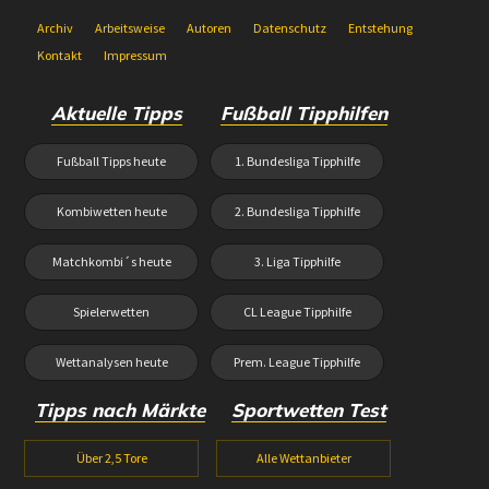
Archiv
Arbeitsweise
Autoren
Datenschutz
Entstehung
Kontakt
Impressum
Aktuelle Tipps
Fußball Tipphilfen
Fußball Tipps heute
1. Bundesliga Tipphilfe
Kombiwetten heute
2. Bundesliga Tipphilfe
Matchkombi´s heute
3. Liga Tipphilfe
Spielerwetten
CL League Tipphilfe
Wettanalysen heute
Prem. League Tipphilfe
Tipps nach Märkte
Sportwetten Test
Über 2,5 Tore
Alle Wettanbieter