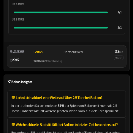
Ü 2.5 TORE
1/1
Ü 3.5 TORE
1/1
3:3
Bolton
Sheffield Wed
Mi., 13.08.2025
–
(1:2)
–
QUOTE
20:45
🕒
Wettbewerb:
Carabao Cup
💡 Bolton Insights
💬 Lohnt sich aktuell eine Wette auf Über 2.5 Tore bei Bolton?
In der laufenden Saison endeten
51%
der Spiele von Bolton mit mehr als 2.5
Toren. Daher ist aktuell Vorsicht geboten, wenn man auf viele Tore spekuliert.
💬 Welche aktuelle Statistik fällt bei Bolton in letzter Zeit besonders auf?
Besonders auffällig bei Bolton ist aktuell der Bereich 'Eigene Ecken'. Hier sehen