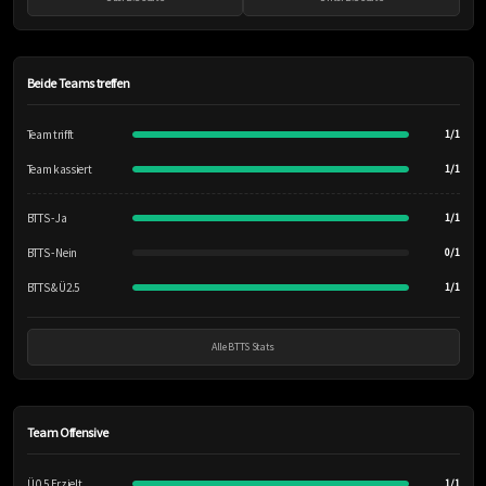
Beide Teams treffen
Team trifft
1/1
Team kassiert
1/1
BTTS - Ja
1/1
BTTS - Nein
0/1
BTTS & Ü2.5
1/1
Alle BTTS Stats
Team Offensive
Ü 0.5 Erzielt
1/1