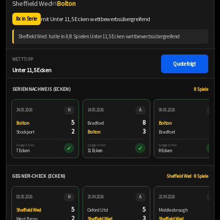
Sheffield Wed
Bolton
VS.
mit Unter 11,5 Ecken wettbewerbsübergreifend
8x in Serie
Sheffield Wed: hatte in 8/8 Spielen Unter 11,5 Ecken wettbewerbsübergreifend
WETTTIPP
Quote folgt
Unter 11,5 Ecken
SERIENNACHWEIS (ECKEN)
8 Spiele
24.05.2026
H
14.05.2026
A
09.05.2026
H
5
8
5
Bolton
Bradford
Bolton
2
3
4
Stockport
Bolton
Bradford
League One
League One
League One
✓
✓
✓
7 Ecken
11 Ecken
9 Ecken
GEGNER-CHECK (ECKEN)
Sheffield Wed · 8 Spiele
02.05.2026
H
25.04.2026
A
22.04.2026
A
5
5
9
Sheffield Wed
Oxford Utd
Middlesbrough
2
3
1
West Brom
Sheffield Wed
Sheffield Wed