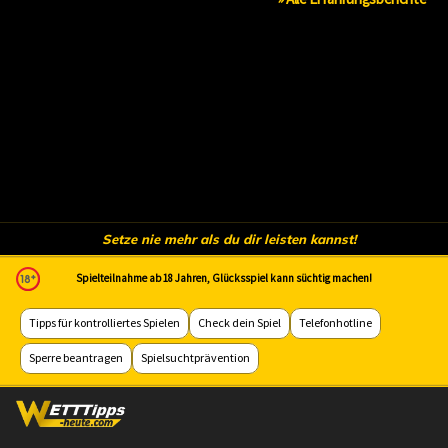
Setze nie mehr als du dir leisten kannst!
Spielteilnahme ab 18 Jahren, Glücksspiel kann süchtig machen!
Tipps für kontrolliertes Spielen
Check dein Spiel
Telefonhotline
Sperre beantragen
Spielsuchtprävention