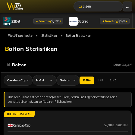
...
Ligen
Zum
9,1
»
8,9
»
22Bet
Scored
★
★
Bewertung
/10
Bewertung
/10
Inhalt
springen
»
»
Wett-Tipps heute
Statistiken
Bolton Statistiken
Bolton Statistiken
📊 Bolton
SAISON 2026/2027
90 Min
1. HZ
2. HZ
ℹ️ Die neue Saison hat noch nicht begonnen. Form, Serien und Ergebnisdetails basieren
deshalb auf den letzten verfügbaren Pflichtspielen.
BOLTON TOP-TREND
Carabao Cup
Sa., 08.08. · 16:00 Uhr