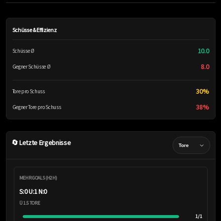
Schüsse & Effizienz
10.0
Schüsse Ø
8.0
Gegner Schüsse Ø
30%
Tore pro Schuss
38%
Gegner Tore pro Schuss
🔄 Letzte Ergebnisse
MEHR GOALS (H2H)
S:0 U:1 N:0
Ü 1.5 TORE
1/1