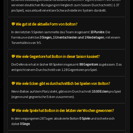
wir einen deutlichen Rückgang im Vergleich zum Saison-Durchschnitt (-1.37
pro Spiel), was aktuell eine klare Schwachstelle im System darstellt.
💬 Wie gut ist die aktuelle Form von Bolton?
In den letzten 5 Spielen sammelte das Team insgesamt
10 Punkte
. Die
Formkurve steht bei
3 Siegen, 1 Unentschieden und 1 Niederlagen
, mit einem
Torverhältnis von 9:5.
💬 Wie viele Gegentore hat Bolton in dieser Saison kassiert?
Die Defensive hat in bisher 69 Spielen insgesamt
88 Gegentore
zugelassen. Das
entspricht einem Durchschnitt von 1.28 Gegentoren pro Spiel.
💬 Wie viele Ecken gibt es durchschnittlich bei Spielen von Bolton?
Wenn Bolton auf dem Platz steht, gibt es im Durchschnitt
10.00 Ecken
pro Spiel
(eigene und gegnerische Ecken zusammen).
💬 Wie viele Spiele hat Bolton in den letzten vier Wochen gewonnen?
In den vergangenen 28 Tagen absolvierte Bolton
0 Spiele
und sicherte sich
dabei
0 Siege
.