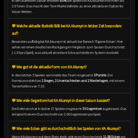
In der laufenden Saison endeten
65%
der Spiele von KA Akureyri mit mehr als
2.5 Toren. Das macht den Tore-Markt definitiv zu einer attraktiven Option für
Value-Wetten.
💬 Welche aktuelle Statistik fällt bei KA Akureyri in letzter Zeit besonders
auf?
Besonders auffällig bei KA Akureyri ist aktuell der Bereich 'Eigene Ecken'. Hier
sehen wir einen deutlichen Rückgang im Vergleich zum Saison-Durchschnitt
(-1.39 pro Spiel), was aktuell eine klare Schwachstelle im System darstellt.
💬 Wie gut ist die aktuelle Form von KA Akureyri?
In den letzten 5 Spielen sammelte das Team insgesamt
5 Punkte
. Die
Formkurve steht bei
1 Siegen, 2 Unentschieden und 2 Niederlagen
, mit einem
Torverhältnis von 7:10.
💬 Wie viele Gegentore hat KA Akureyri in dieser Saison kassiert?
Die Defensive hat in bisher 17 Spielen insgesamt
35 Gegentore
zugelassen. Das
entspricht einem Durchschnitt von 2.06 Gegentoren pro Spiel.
💬 Wie viele Ecken gibt es durchschnittlich bei Spielen von KA Akureyri?
Wenn KA Akureyri auf dem Platz steht, gibt es im Durchschnitt
11.88 Ecken
pro