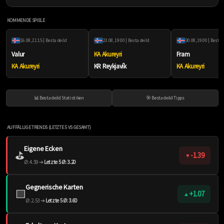
KOMMENDE SPIELE
16.08, 21:15 | Besta deild
23.08, 19:00 | Besta deild
30.08, 19:00 | Besta 
Valur
KA Akureyri
Fram
KA Akureyri
KR Reykjavík
KA Akureyri
📊 Besta deild Statistiken
🎯 Besta deild Tipps
AUFFÄLLIGE TRENDS (LETZTE 5 VS GESAMT)
Eigene Ecken
⛳️
-1.39
▼
Ø: 4.59 ➔
Letzte 5 Ø: 3.20
Gegnerische Karten
🟨
+1.07
▲
Ø: 2.53 ➔
Letzte 5 Ø: 3.60