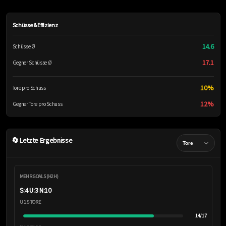
Schüsse & Effizienz
14.6
Schüsse Ø
17.1
Gegner Schüsse Ø
10%
Tore pro Schuss
12%
Gegner Tore pro Schuss
🔄 Letzte Ergebnisse
MEHR GOALS (H2H)
S:4 U:3 N:10
Ü 1.5 TORE
14/17