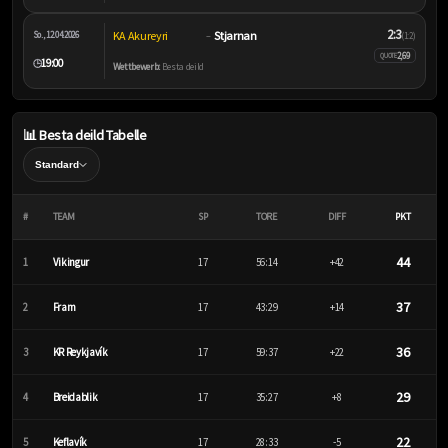
2:3
KA Akureyri
Stjarnan
So., 12.04.2026
–
(1:2)
2,69
QUOTE
19:00
🕒
Wettbewerb:
Besta deild
📊 Besta deild Tabelle
#
TEAM
SP
TORE
DIFF
PKT
44
1
Vikingur
17
56:14
+42
37
2
Fram
17
43:29
+14
36
3
KR Reykjavík
17
59:37
+22
29
4
Breidablik
17
35:27
+8
22
5
Keflavík
17
28:33
-5