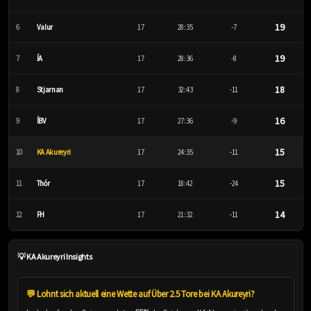
19
6
Valur
17
28:35
-7
19
7
ÍA
17
28:36
-8
18
8
Stjarnan
17
32:43
-11
16
9
ÍBV
17
27:36
-9
15
10
KA Akureyri
17
24:35
-11
15
11
Thór
17
18:42
-24
14
12
FH
17
21:32
-11
💡 KA Akureyri Insights
💬 Lohnt sich aktuell eine Wette auf Über 2.5 Tore bei KA Akureyri?