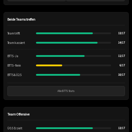
Beide Teams treffen
Team trifft
13/17
Team kassiert
14/17
BTTS - Ja
11/17
BTTS - Nein
6/17
BTTS & Ü2.5
10/17
Alle BTTS Stats
Team Offensive
Ü 0.5 Erzielt
13/17