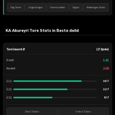
Sieg-Serien
Ungeschlagen
Unentschieden
Sieglos
Niederlagen-Serien
KA Akureyri Tore Stats in Besta deild
Tore Gesamt Ø
(17 Spiele)
1.41
Erzielt
2.06
Kassiert
Ü 1.5
14/17
Ü 2.5
11/17
Ü 3.5
8/17
Über 2.5 Stats
Unter 2.5 Stats