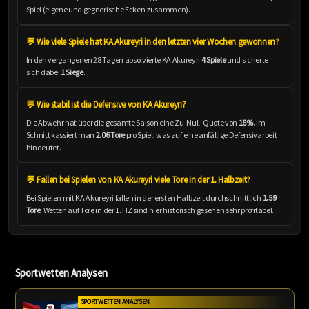
Spiel (eigene und gegnerische Ecken zusammen).
💬 Wie viele Spiele hat KA Akureyri in den letzten vier Wochen gewonnen?
In den vergangenen 28 Tagen absolvierte KA Akureyri
4 Spiele
und sicherte
sich dabei
1 Siege
.
💬 Wie stabil ist die Defensive von KA Akureyri?
Die Abwehr hat über die gesamte Saison eine Zu-Null-Quote von
18%
. Im
Schnitt kassiert man
2.06 Tore
pro Spiel, was auf eine anfällige Defensivarbeit
hindeutet.
💬 Fallen bei Spielen von KA Akureyri viele Tore in der 1. Halbzeit?
Bei Spielen mit KA Akureyri fallen in der ersten Halbzeit durchschnittlich
1.59
Tore
. Wetten auf Tore in der 1. HZ sind hier historisch gesehen sehr profitabel.
Sportwetten Analysen
SPORTWETTEN ANALYSEN