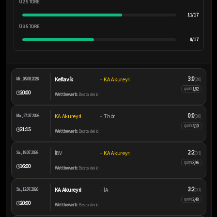
Ü 2.5 TORE
11/17
Ü 3.5 TORE
8/17
3:0
Keflavík
KA Akureyri
Mi., 05.08.2026
–
(3:0)
1,82
QUOTE
20:00
🕒
Wettbewerb:
Besta deild
0:0
KA Akureyri
Thór
Mo., 27.07.2026
–
(0:0)
4,10
QUOTE
21:15
🕒
Wettbewerb:
Besta deild
2:2
ÍBV
KA Akureyri
So., 19.07.2026
–
(0:1)
3,96
QUOTE
16:00
🕒
Wettbewerb:
Besta deild
3:2
KA Akureyri
ÍA
So., 12.07.2026
–
(0:1)
2,48
QUOTE
20:00
🕒
Wettbewerb:
Besta deild