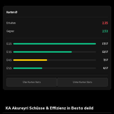
Karten Ø
2.35
Erhalten
2.53
Gegner
Ü 2.5
17/17
Ü 3.5
12/17
Ü 4.5
7/17
Ü 5.5
6/17
Über Karten Stats
Unter Karten Stats
KA Akureyri Schüsse & Effizienz in Besta deild