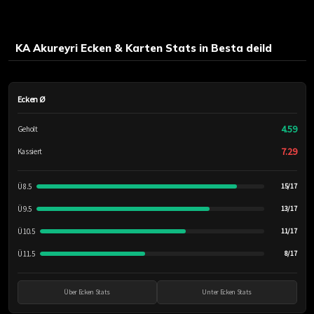
KA Akureyri Ecken & Karten Stats in Besta deild
Ecken Ø
4.59
Geholt
7.29
Kassiert
Ü 8.5
15/17
Ü 9.5
13/17
Ü 10.5
11/17
Ü 11.5
8/17
Über Ecken Stats
Unter Ecken Stats