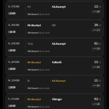
1:2
FH
KA Akureyri
So., 17.05.2026
–
(1:0)
2,80
QUOTE
19:00
🕒
Wettbewerb:
Besta deild
2:0
KA Akureyri
ÍBV
So., 10.05.2026
–
(1:0)
1,72
QUOTE
18:30
🕒
Wettbewerb:
Besta deild
0:1
Thór
KA Akureyri
Sa., 02.05.2026
–
(0:0)
2,29
QUOTE
18:00
🕒
Wettbewerb:
Besta deild
1:2
KA Akureyri
Keflavík
So., 26.04.2026
–
(1:1)
4,03
QUOTE
20:00
🕒
Wettbewerb:
Besta deild
1:1
ÍA
KA Akureyri
Mi., 22.04.2026
–
(1:0)
3,62
QUOTE
20:00
🕒
Wettbewerb:
Besta deild
0:2
KA Akureyri
Vikingur
Fr., 17.04.2026
–
(0:0)
1,85
QUOTE
19:30
🕒
Wettbewerb:
Besta deild