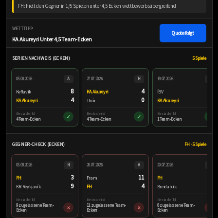
FH: hielt den Gegner in 1/5 Spielen unter 4,5 Ecken wettbewerbsübergreifend
WETTTIPP
Quote folgt
KA Akureyri Unter 4,5 Team-Ecken
SERIENNACHWEIS (ECKEN)
5 Spiele
05.08.2026
A
27.07.2026
H
19.07.2026
A
8
4
5
Keflavík
KA Akureyri
ÍBV
4
0
1
KA Akureyri
Thór
KA Akureyri
Besta deild
Besta deild
Besta deild
✓
✓
✓
4 Team-Ecken
4 Team-Ecken
1 Team-Ecken
GEGNER-CHECK (ECKEN)
FH · 5 Spiele
05.08.2026
H
26.07.2026
A
20.07.2026
H
3
11
4
FH
Fram
FH
9
4
8
KR Reykjavík
FH
Breidablik
Besta deild
Besta deild
Besta deild
9 zugelassene Team-
11 zugelassene Team-
8 zugelassene Team-
×
×
×
Ecken
Ecken
Ecken