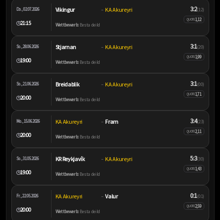
3:2
Vikingur
KA Akureyri
Do., 02.07.2026
–
(1:2)
1,12
QUOTE
21:15
🕒
Wettbewerb:
Besta deild
3:1
Stjarnan
KA Akureyri
So., 28.06.2026
–
(2:0)
1,99
QUOTE
19:00
🕒
Wettbewerb:
Besta deild
3:1
Breidablik
KA Akureyri
So., 21.06.2026
–
(0:0)
1,71
QUOTE
20:00
🕒
Wettbewerb:
Besta deild
3:4
KA Akureyri
Fram
Mo., 15.06.2026
–
(2:3)
2,11
QUOTE
20:00
🕒
Wettbewerb:
Besta deild
5:3
KR Reykjavík
KA Akureyri
So., 31.05.2026
–
(3:0)
1,43
QUOTE
19:00
🕒
Wettbewerb:
Besta deild
0:1
KA Akureyri
Valur
Fr., 22.05.2026
–
(0:1)
2,59
QUOTE
20:00
🕒
Wettbewerb:
Besta deild