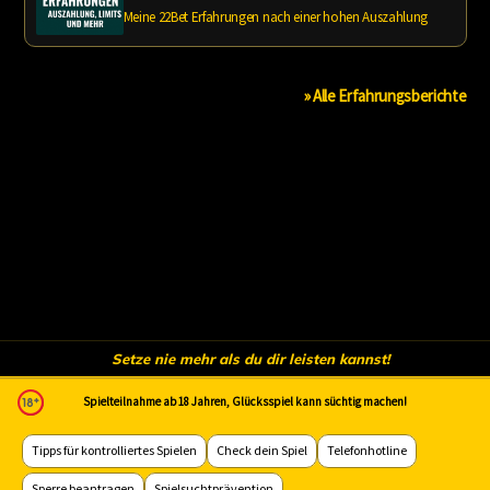
Meine 22Bet Erfahrungen nach einer hohen Auszahlung
» Alle Erfahrungsberichte
Setze nie mehr als du dir leisten kannst!
Spielteilnahme ab 18 Jahren, Glücksspiel kann süchtig machen!
Tipps für kontrolliertes Spielen
Check dein Spiel
Telefonhotline
Sperre beantragen
Spielsuchtprävention