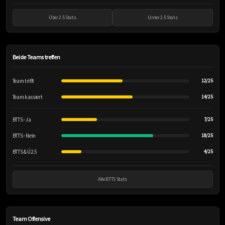
Über 2.5 Stats
Unter 2.5 Stats
Beide Teams treffen
Team trifft
12/25
Team kassiert
14/25
BTTS - Ja
7/25
BTTS - Nein
18/25
BTTS & Ü2.5
4/25
Alle BTTS Stats
Team Offensive