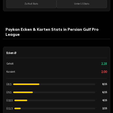
Zu Null Stats
Unter 1.5 Stats
Paykan Ecken & Karten Stats in Persian Gulf Pro
League
Ecken Ø
2.28
Geholt
2.00
Kassiert
Ü 8.5
8/25
Ü 9.5
6/25
Ü 10.5
4/25
Ü 11.5
2/25