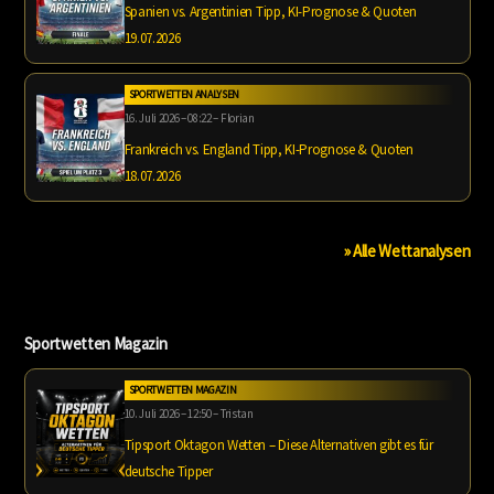
Spanien vs. Argentinien Tipp, KI-Prognose & Quoten
19.07.2026
SPORTWETTEN ANALYSEN
16. Juli 2026 – 08:22 – Florian
Frankreich vs. England Tipp, KI-Prognose & Quoten
18.07.2026
» Alle Wettanalysen
Sportwetten Magazin
SPORTWETTEN MAGAZIN
10. Juli 2026 – 12:50 – Tristan
Tipsport Oktagon Wetten – Diese Alternativen gibt es für
deutsche Tipper