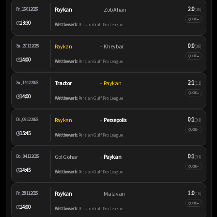
2:0
Paykan
Zob Ahan
Fr., 16.01.2026
–
(0:0)
–
QUOTE
13:30
🕒
Wettbewerb:
Persian Gulf Pro League
0:0
Paykan
Kheybar
Sa., 27.12.2025
–
(0:0)
–
QUOTE
14:00
🕒
Wettbewerb:
Persian Gulf Pro League
2:1
Tractor
Paykan
So., 14.12.2025
–
(1:1)
–
QUOTE
14:00
🕒
Wettbewerb:
Persian Gulf Pro League
0:1
Paykan
Persepolis
Di., 09.12.2025
–
(0:1)
–
QUOTE
15:45
🕒
Wettbewerb:
Persian Gulf Pro League
0:1
Gol Gohar
Paykan
Do., 04.12.2025
–
(0:1)
–
QUOTE
14:45
🕒
Wettbewerb:
Persian Gulf Pro League
1:0
Paykan
Malavan
Fr., 28.11.2025
–
(1:0)
–
QUOTE
14:00
🕒
Wettbewerb:
Persian Gulf Pro League