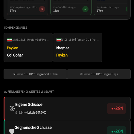
AFC Champions League Elite
Persian Gulf Pro League
Persian Gulf Pro League
×
✓
✓
3 Tore
1 Tore
2 Tore
KOMMENDE SPIELE
18.08, 18:15 | Persian Gulf Pro League
24.08, 18:30 | Persian Gulf Pro League
Paykan
Kheybar
Gol Gohar
Paykan
📊 Persian Gulf Pro League Statistiken
🎯 Persian Gulf Pro League Tipps
AUFFÄLLIGE TRENDS (LETZTE 5 VS GESAMT)
Eigene Schüsse
🎯
-3.84
▼
Ø: 3.84 ➔
Letzte 5 Ø: 0.00
Gegnerische Schüsse
🛡️
-3.04
▼