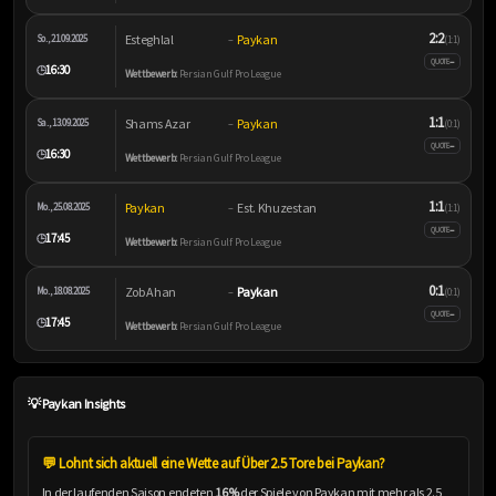
2:2
Esteghlal
Paykan
So., 21.09.2025
–
(1:1)
–
QUOTE
16:30
🕒
Wettbewerb:
Persian Gulf Pro League
1:1
Shams Azar
Paykan
Sa., 13.09.2025
–
(0:1)
–
QUOTE
16:30
🕒
Wettbewerb:
Persian Gulf Pro League
1:1
Paykan
Est. Khuzestan
Mo., 25.08.2025
–
(1:1)
–
QUOTE
17:45
🕒
Wettbewerb:
Persian Gulf Pro League
0:1
Zob Ahan
Paykan
Mo., 18.08.2025
–
(0:1)
–
QUOTE
17:45
🕒
Wettbewerb:
Persian Gulf Pro League
💡 Paykan Insights
💬 Lohnt sich aktuell eine Wette auf Über 2.5 Tore bei Paykan?
In der laufenden Saison endeten
16%
der Spiele von Paykan mit mehr als 2.5