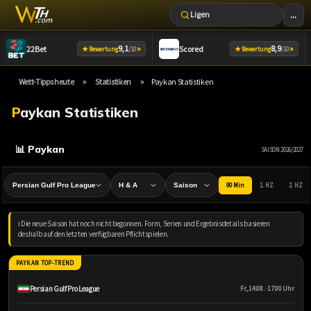
...
Ligen
Zum
9,1
»
8,9
»
22Bet
Scored
★
★
Bewertung
/10
Bewertung
/10
Inhalt
springen
»
»
Wett-Tipps heute
Statistiken
Paykan Statistiken
Paykan Statistiken
📊 Paykan
SAISON 2026/2027
90 Min
1. HZ
2. HZ
ℹ️ Die neue Saison hat noch nicht begonnen. Form, Serien und Ergebnisdetails basieren
deshalb auf den letzten verfügbaren Pflichtspielen.
PAYKAN TOP-TREND
Persian Gulf Pro League
Fr., 14.08. · 17:00 Uhr