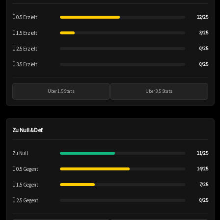
Ü 0.5 Erzielt
12/25
Ü 1.5 Erzielt
3/25
Ü 2.5 Erzielt
0/25
Ü 3.5 Erzielt
0/25
Über 1.5 Stats
Über 3.5 Stats
Zu Null & Def.
Zu Null
11/25
Ü 0.5 Gegent.
14/25
Ü 1.5 Gegent.
7/25
Ü 2.5 Gegent.
0/25