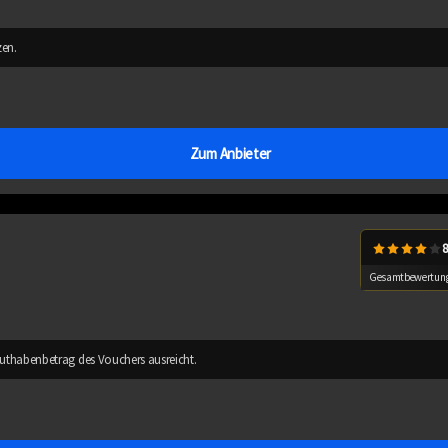
en.
Zum Anbieter
8
Gesamtbewertun
Guthabenbetrag des Vouchers ausreicht.