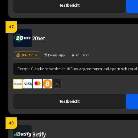
Testbericht
#7
20bet
💰 100€ Bonus
🎁 Bonus-Tipp
🔥 Im Trend
Flexepin Gutscheine werden ab 10 Euro angenommen und eignen sich vor all
+5
Testbericht
#8
Betify