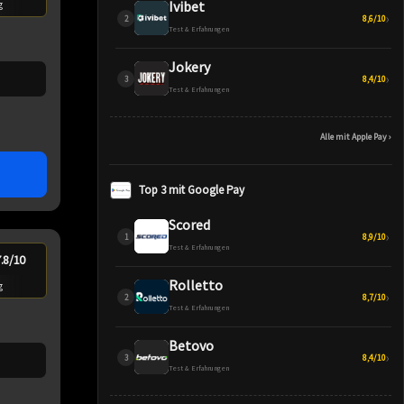
Ivibet
g
›
8,6/10
Test & Erfahrungen
Jokery
›
8,4/10
Test & Erfahrungen
Alle mit Apple Pay ›
Top 3 mit Google Pay
Scored
›
8,9/10
Test & Erfahrungen
.8/10
Rolletto
g
›
8,7/10
Test & Erfahrungen
Betovo
›
8,4/10
Test & Erfahrungen