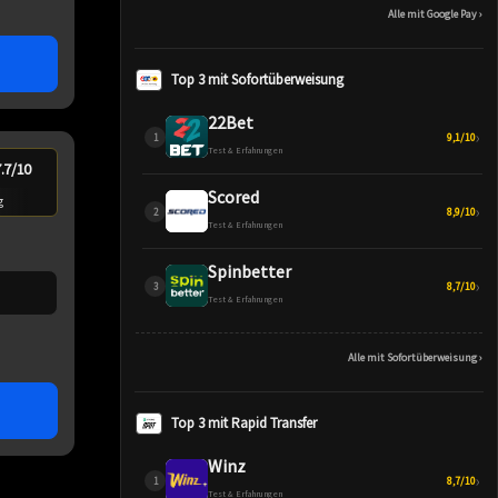
Alle mit Google Pay ›
Top 3 mit Sofortüberweisung
22Bet
›
9,1/10
Test & Erfahrungen
.7/10
Scored
g
›
8,9/10
Test & Erfahrungen
Spinbetter
›
8,7/10
Test & Erfahrungen
Alle mit Sofortüberweisung ›
Top 3 mit Rapid Transfer
Winz
›
8,7/10
Test & Erfahrungen