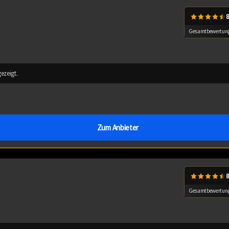
8
Gesamtbewertun
ezeigt.
Zum Anbieter
8
Gesamtbewertun