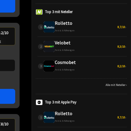
Top 3 mit Neteller
Rolletto
›
8,7/10
Test & Erfahrungen
.2/10
g
Velobet
›
8,3/10
Test & Erfahrungen
Cosmobet
›
8,2/10
Test & Erfahrungen
Alle mit Neteller ›
Top 3 mit Apple Pay
Rolletto
›
8,7/10
Test & Erfahrungen
.8/10