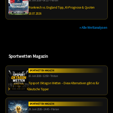
16. Juli 2026 – 08:22 – Florian
Frankreich vs. England Tipp, KI-Prognose & Quoten
18.07.2026
» Alle Wettanalysen
Sportwetten Magazin
SPORTWETTEN MAGAZIN
10. Juli 2026 – 12:50 – Tristan
Tipsport Oktagon Wetten – Diese Alternativen gibt es für
deutsche Tipper
SPORTWETTEN MAGAZIN
29. Juni 2026 – 14:45 – Florian