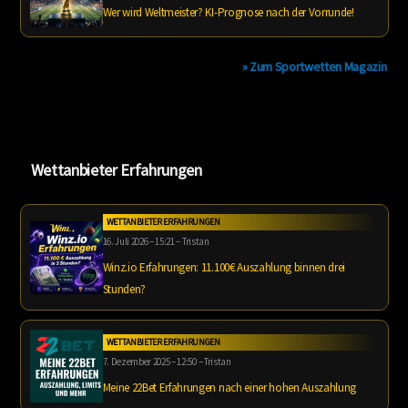
Wer wird Weltmeister? KI-Prognose nach der Vorrunde!
» Zum Sportwetten Magazin
Wettanbieter Erfahrungen
WETTANBIETER ERFAHRUNGEN
16. Juli 2026 – 15:21 – Tristan
Winz.io Erfahrungen: 11.100€ Auszahlung binnen drei
Stunden?
WETTANBIETER ERFAHRUNGEN
7. Dezember 2025 – 12:50 – Tristan
Meine 22Bet Erfahrungen nach einer hohen Auszahlung