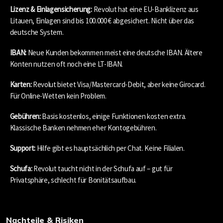
Lizenz & Einlagensicherung:
Revolut hat eine EU-Banklizenz aus
Litauen, Einlagen sind bis 100.000 € abgesichert. Nicht über das
deutsche System.
IBAN:
Neue Kunden bekommen meist eine deutsche IBAN. Ältere
Konten nutzen oft noch eine LT-IBAN.
Karten:
Revolut bietet Visa/Mastercard-Debit, aber keine Girocard.
Für Online-Wetten kein Problem.
Gebühren:
Basis kostenlos, einige Funktionen kosten extra.
Klassische Banken nehmen eher Kontogebühren.
Support:
Hilfe gibt es hauptsächlich per Chat. Keine Filialen.
Schufa:
Revolut taucht nicht in der Schufa auf – gut für
Privatsphäre, schlecht für Bonitätsaufbau.
Nachteile & Risiken