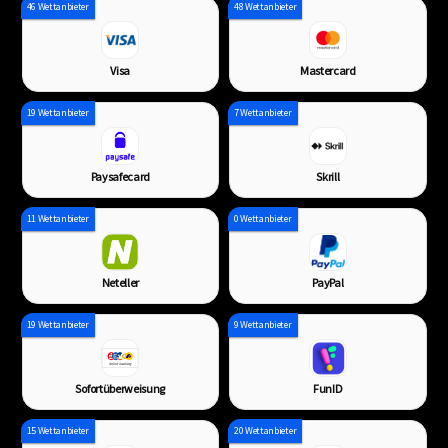
46 Wettanbieter
48 Wettanbieter
Visa
Mastercard
19 Wettanbieter
7 Wettanbieter
Paysafecard
Skrill
11 Wettanbieter
0 Wettanbieter
Neteller
PayPal
19 Wettanbieter
9 Wettanbieter
Sofortüberweisung
FunID
15 Wettanbieter
20 Wettanbieter