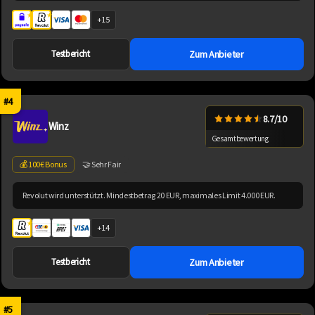
+15
Testbericht
Zum Anbieter
#4
8.7/10
Winz
Gesamtbewertung
💰 100€ Bonus
🤝 Sehr Fair
Revolut wird unterstützt. Mindestbetrag 20 EUR, maximales Limit 4.000 EUR.
+14
Testbericht
Zum Anbieter
#5