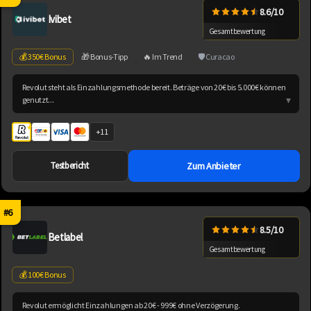
8.6/10
Ivibet
Gesamtbewertung
💰 350€ Bonus
🎁 Bonus-Tipp
🔥 Im Trend
🛡️ Curacao
Revolut steht als Einzahlungsmethode bereit. Beträge von 20€ bis 5.000€ können
genutzt...
+11
Testbericht
Zum Anbieter
#6
8.5/10
Betlabel
Gesamtbewertung
💰 100€ Bonus
Revolut ermöglicht Einzahlungen ab 20€ - 999€ ohne Verzögerung.