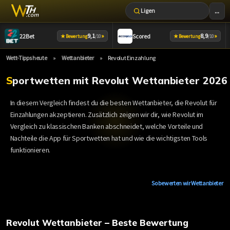
...
Ligen
Zum
9,1
»
8,9
»
22Bet
Scored
★
★
Bewertung
/10
Bewertung
/10
Inhalt
springen
Wett-Tipps heute
»
Wettanbieter
»
Revolut Einzahlung
Sportwetten mit Revolut Wettanbieter 2026
In diesem Vergleich findest du die besten Wettanbieter, die Revolut für
Einzahlungen akzeptieren. Zusätzlich zeigen wir dir, wie Revolut im
Vergleich zu klassischen Banken abschneidet, welche Vorteile und
Nachteile die App für Sportwetten hat und wie die wichtigsten Tools
funktionieren.
So bewerten wir Wettanbieter
Revolut Wettanbieter – Beste Bewertung