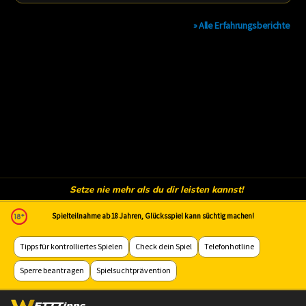
» Alle Erfahrungsberichte
Setze nie mehr als du dir leisten kannst!
Spielteilnahme ab 18 Jahren, Glücksspiel kann süchtig machen!
Tipps für kontrolliertes Spielen
Check dein Spiel
Telefonhotline
Sperre beantragen
Spielsuchtprävention