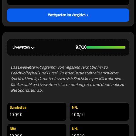
Wettquoten im Vergleich »
9.7/10
Livewetten
Das Livewetten-Programm von Vegasino reicht bis hin zu
Beachvolleyball und Futsal. Zu jeder Partie steht ein animiertes
Spielfeld bereit, darunter lassen sich Statistiken per Klick abrufen.
Die Auswahl an Livewetten ist sehr umfangreich und deckt nahezu
alle Sportarten ab.
Bundesliga
NFL
10.0/10
10.0/10
NBA
NHL
10.0/10
10.0/10