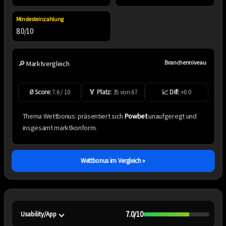
Mindesteinzahlung
8.0/10
Branchenniveau
🔎 Marktvergleich
Ø Score:
7.6 / 10
🏅 Platz:
35 von 67
📈 Diff:
+0.0
Thema Wettbonus: präsentiert sich
Powbet
unaufgeregt und
insgesamt marktkonform.
Wettbonus im Vergleich »
7.0/10
Usability/App