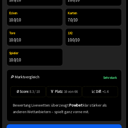
Ecken
Karten
10.0/10
7.0/10
Tore
1X2
10.0/10
10.0/10
Spieler
10.0/10
🔎 Marktvergleich
Sehr stark
Ø Score:
8.3 / 10
🏅 Platz:
16 von 66
📈 Diff:
+1.4
Bewertung Livewetten: überzeugt
Powbet
klar stärker als
anderen Wettanbietern – spielt ganz vorne mit.