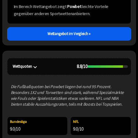
Im Bereich Wettangebot zeigt
Powbet
leichte Vorteile
gegenüber anderen Sportwettenanbietern.
Wettangebot im Vergleich »
8.8/10
Wettquoten
Die Fußballquoten bei Powbet liegen bei rund 95 Prozent.
Besonders 1X2 und Torwetten sind stark, während Spezialmärkte
wie Fouls oder Spielerstatistiken etwas variieren. NFL und NBA
bieten stabile Auszahlungsraten, teils mit Boosts bei Topspielen.
Bundesliga
NFL
9.0/10
9.0/10