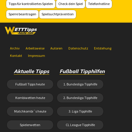
Tipps für kontrolliertes Spielen
Check dein Spiel
Telefonhotline
Sperre beantragen
Spielsuchtprävention
Archiv
Arbeitsweise
Autoren
Datenschutz
Entstehung
Kontakt
Impressum
Aktuelle Tipps
Fußball Tipphilfen
Fußball Tipps heute
1. Bundesliga Tipphilfe
Kombiwetten heute
2. Bundesliga Tipphilfe
Matchkombi´s heute
3. Liga Tipphilfe
Spielerwetten
CL League Tipphilfe