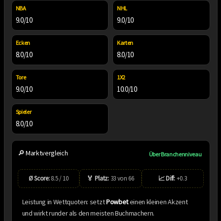
NBA
NHL
9.0/10
9.0/10
Ecken
Karten
8.0/10
8.0/10
Tore
1X2
9.0/10
10.0/10
Spieler
8.0/10
🔎 Marktvergleich
Über Branchenniveau
Ø Score:
8.5 / 10
🏅 Platz:
33 von 66
📈 Diff:
+0.3
Leistung in Wettquoten: setzt
Powbet
einen kleinen Akzent
und wirkt runder als den meisten Buchmachern.