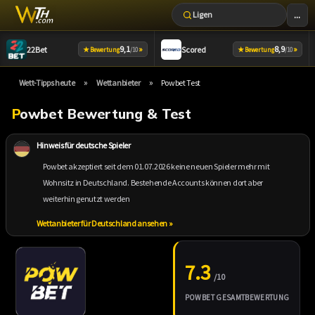
...
Ligen
Zum
9,1
»
8,9
»
22Bet
Scored
★
★
Bewertung
/10
Bewertung
/10
Inhalt
springen
»
»
Wett-Tipps heute
Wettanbieter
Powbet Test
Powbet Bewertung & Test
Hinweis für deutsche Spieler
Powbet akzeptiert seit dem 01.07.2026 keine neuen Spieler mehr mit
Wohnsitz in Deutschland. Bestehende Accounts können dort aber
weiterhin genutzt werden
Wettanbieter für Deutschland ansehen »
7.3
POWBET GESAMTBEWERTUNG