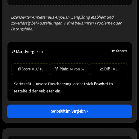
Lizensierter Anbieter aus Anjouan. Langjährig etabliert und
zuverlässig bei Auszahlungen. Keine bekannten Probleme oder
Betrugsfälle.
Im Schnitt
🔎 Marktvergleich
Ø Score:
8.9 / 10
🏅 Platz:
44 von 67
📈 Diff:
+0.1
Seriosität – unsere Einschätzung: ordnet sich
Powbet
im
Mittelfeld der Anbieter ein.
Seriosität im Vergleich »