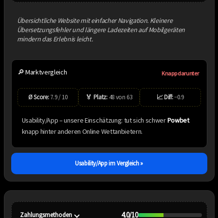
Übersichtliche Website mit einfacher Navigation. Kleinere
Übersetzungsfehler und längere Ladezeiten auf Mobilgeräten
mindern das Erlebnis leicht.
🔎 Marktvergleich
Knapp darunter
Ø Score:
7.9 / 10
🏅 Platz:
48 von 63
📈 Diff:
−0.9
Usability/App – unsere Einschätzung: tut sich schwer
Powbet
knapp hinter anderen Online Wettanbietern.
Usability/App im Vergleich »
4.0/10
Zahlungsmethoden