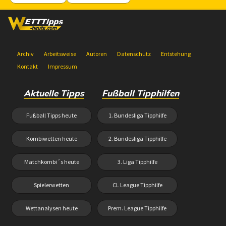
Archiv
Arbeitsweise
Autoren
Datenschutz
Entstehung
Kontakt
Impressum
Aktuelle Tipps
Fußball Tipphilfen
Fußball Tipps heute
1. Bundesliga Tipphilfe
Kombiwetten heute
2. Bundesliga Tipphilfe
Matchkombi´s heute
3. Liga Tipphilfe
Spielerwetten
CL League Tipphilfe
Wettanalysen heute
Prem. League Tipphilfe