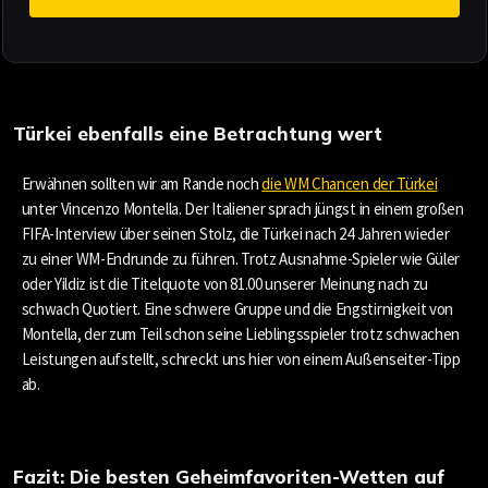
Türkei ebenfalls eine Betrachtung wert
Erwähnen sollten wir am Rande noch
die WM Chancen der Türkei
unter Vincenzo Montella. Der Italiener sprach jüngst in einem großen
FIFA-Interview über seinen Stolz, die Türkei nach 24 Jahren wieder
zu einer WM-Endrunde zu führen. Trotz Ausnahme-Spieler wie Güler
oder Yildiz ist die Titelquote von 81.00 unserer Meinung nach zu
schwach Quotiert. Eine schwere Gruppe und die Engstirnigkeit von
Montella, der zum Teil schon seine Lieblingsspieler trotz schwachen
Leistungen aufstellt, schreckt uns hier von einem Außenseiter-Tipp
ab.
Fazit: Die besten Geheimfavoriten-Wetten auf