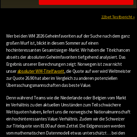
22bet Testbericht »
Wer bei den WM 2026 Geheimfavoriten auf der Suche nach dem ganz
großen Wurf ist, blickt in diesem Sommer auf einen
hochinteressanten Gesamtsieger-Markt. Wir haben die Titelchancen
abseits der absoluten Geheimfavoriten tiefgehend analysiert. Das
Ergebnis unserer Berechnungen zeigt: Norwegen ist zwar nicht
unser
absoluter WM-Titelfavorit
, die Quote auf wer wird Weltmeister
zur Quote 26.90 hat aber im Vergleich zu anderen potenziellen
Überraschungsmannschaften das beste Value.
Denn während Teams wie die Niederlande oder Belgien vom Markt
im Verhältnis zu den aktuellen Umständen zum Teil schwächere
Wettquoten haben, liefert uns die norwegische Nationalmannschaft
ein hochinteressantes Value-Verhältnis. Zudem wir die Schweizer
zur Titelquote von 81.00 auf dem Zettel. Die Eidgenossen werden
vom mathematischen Datenmodell etwas unterschätzt… bei den