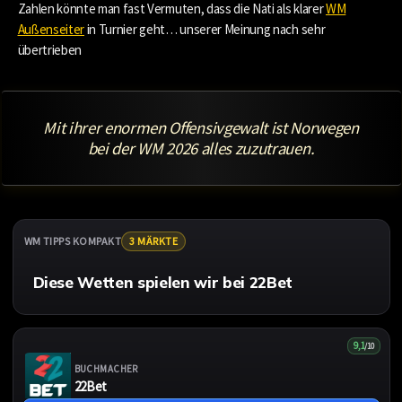
Zahlen könnte man fast Vermuten, dass die Nati als klarer
WM
Außenseiter
in Turnier geht… unserer Meinung nach sehr
übertrieben
Mit ihrer enormen Offensivgewalt ist Norwegen
bei der WM 2026 alles zuzutrauen.
WM TIPPS KOMPAKT
3 MÄRKTE
Diese Wetten spielen wir bei 22Bet
9,1
/10
BUCHMACHER
22Bet