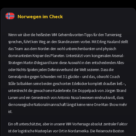
Norwegen im Check
Wenn wir über die heißesten WM Geheimfavoriten-Tipps für den Turniersieg
sprechen, führt kein Weg an den Skandinaviern vorbei. Mit Erling Haaland stellt
das Team aus dem Norden den wohl unberechenbarsten und physisch
dominantesten Knipser des Planeten. Unterstützt vom kongenialen Arsenal-
Strategen Martin Ødegaard kann diese Auswahl in den entscheidenden Alles-
oder-Nichts-Spielen jeden Defensivverbund der Welt sezieren. Dass die
Generalprobe gegen Schweden mit 3:1 glückte – und das, obwohl Coach
Ståle Solbakken seine beiden geschonten Edelkicker komplett draußen ließ –,
unterstreicht die gewachsene Kaderbreite. Ein Doppelpack von Jörgen Strand
Larsen und ein Geniestreich von Antonio Nusa bewiesen eindrucksvoll, dass
die norwegische Nationalmannschaft längst keine reine One-Man-Show mehr
ist.
Ein oft unterschätzter, aber in unserer WM Vorhersage absolut zentraler Faktor
ist der logistische Masterplan vor Ort in Nordamerika. Die Reiseroute Boston