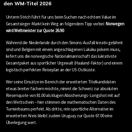
den WM-Titel 2026
Unterm Strich führt für uns beim Suchen nach echtem Value im
Gesamtsieger-Markt kein Weg an folgendem Tipp vorbei:
Norwegen
wird Weltmeister zur Quote 26.90
.
Während die Niederlande durch den Simons-Ausfall kreativ gelähmt
sind und Belgien mit einem angeschlagenen Lukaku pokern muss,
liefert uns die norwegische Nationalmannschaft das lukrativste
Gesamtpaket aus sportlicher Urgewalt (Haaland-Faktor) und einem
logistisch perfekten Reiseplan an der US-Ostküste.
Wer seine Einsätze im Bereich der erweiterten Titelkandidaten
etwas breiter fächern möchte, nimmt die Schweiz zur absoluten
Riesenquote von 81.00 als klugen Absicherungs-Longshot mit auf
den Wettschein – hier stimmen die mathematischen Daten des
Turnierbaums perfekt. Als dritte, rein sportliche Alternative im
erweiterten Kreis bleibt zudem Uruguay zur Quote 67.00 eine
Überlegung wert.