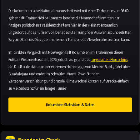
Die kolumbianische Nationalmannschaft wird mit einer Titelquote von 36.00
gehandelt. Trainer Néstor Lorenzo bereitet die Mannschaft inmitten der
hitzigen politischen Präsidentschaftswahlen in der Heimat erstaunlich
ungestört auf das Turnier vor. Der absolute Trumpf der Auswahl ist unbestritten
Bayern-Star Luis Díaz, der mit seinem Tempo jede Abwehrreihe sezieren kann.
Im direkten Vergleich mit Norwegen fällt Kolumbien im Titelrennen dieser
Fußball Weltmeisterschaft 2026 jedoch aufgrund des
logistischen Horrortrips
ab: Die Route startet in der extremen Höhenlage von Mexiko-Stadt, führt über
Guadalajara und endet im schwülen Miami. Zwei Stunden
Zeitzonenverschiebung und brutale Klimawechsel kosten auf Strecke einfach
zu viel Substanz für ein langes Turnier.
Kolumbien Statistiken & Daten
Ecuador im Check