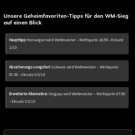
Unsere Geheimfavoriten-Tipps für den WM-Sieg
auf einen Blick
Haupttipp:
Norwegen wird Weltmeister – Wettquote 26.90 – Einsatz
2/10
Absicherungs-Longshot:
Schweiz wird Weltmeister – Wettquote
81.00 – Einsatz 0.5/10
Erweiterte Alternative:
Uruguay wird Weltmeister – Wettquote 67.00
– Einsatz 0.5/10