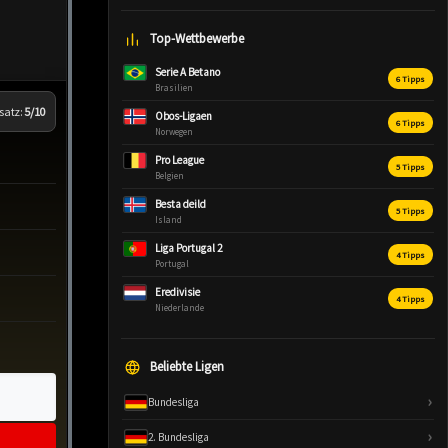
Top-Wettbewerbe
Serie A Betano
6 Tipps
Brasilien
satz:
5/10
Obos-Ligaen
6 Tipps
Norwegen
Pro League
5 Tipps
Belgien
Besta deild
5 Tipps
Island
Liga Portugal 2
4 Tipps
Portugal
Eredivisie
4 Tipps
Niederlande
Beliebte Ligen
›
Bundesliga
›
2. Bundesliga