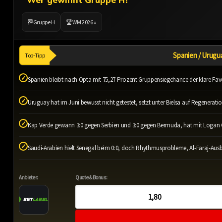
🏁
Gruppe H
🏆
WM 2026 »
Spanien / Urugua
Top-Tipp
✓
Spanien bleibt nach Opta mit 75,27 Prozent Gruppensiegchance der klare Favori
✓
Uruguay hat im Juni bewusst nicht getestet, setzt unter Bielsa auf Regenera
✓
Kap Verde gewann 3:0 gegen Serbien und 3:0 gegen Bermuda, hat mit Logan Co
✓
Saudi-Arabien hielt Senegal beim 0:0, doch Rhythmusprobleme, Al-Faraj-Ausb
Anbieter:
Quote & Bonus:
1,80