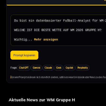
Du bist ein datenbasierter Fußball-Analyst für WM-2
WELCHE IST DIE BESTE WETTE AUF WM 2026 GRUPPE H?

Wichtig...
Prompt kopieren
Frage:
ChatGPT
Gemini
Claude
Grok
Copilot
Perplexity
ℹ
Unsere Prompts können sich stündlich ändern, sofern es neue Umstände oder News zu den Tea
Aktuelle News zur WM Gruppe H