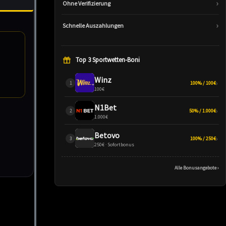
›
Ohne Verifizierung
›
Schnelle Auszahlungen
Top 3 Sportwetten-Boni
Winz
›
100% / 100€
100€
N1Bet
›
50% / 1.000€
1.000€
Betovo
›
100% / 250€
250€ · Sofortbonus
Alle Bonusangebote ›