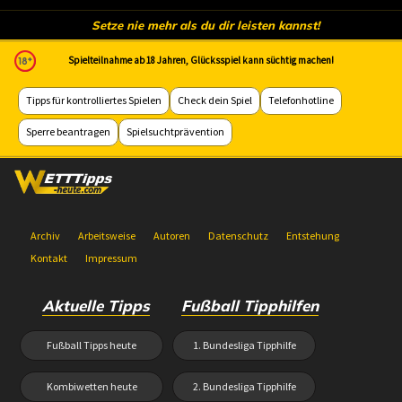
Setze nie mehr als du dir leisten kannst!
Spielteilnahme ab 18 Jahren, Glücksspiel kann süchtig machen!
Tipps für kontrolliertes Spielen
Check dein Spiel
Telefonhotline
Sperre beantragen
Spielsuchtprävention
Archiv
Arbeitsweise
Autoren
Datenschutz
Entstehung
Kontakt
Impressum
Aktuelle Tipps
Fußball Tipphilfen
Fußball Tipps heute
1. Bundesliga Tipphilfe
Kombiwetten heute
2. Bundesliga Tipphilfe