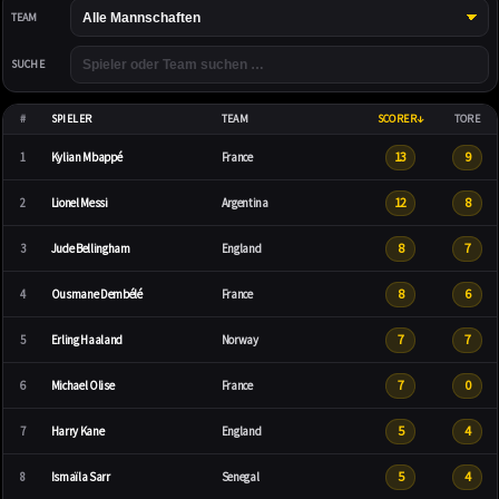
TEAM
SUCHE
#
SPIELER
TEAM
SCORER
TORE
13
9
1
Kylian Mbappé
France
12
8
2
Lionel Messi
Argentina
8
7
3
Jude Bellingham
England
8
6
4
Ousmane Dembélé
France
7
7
5
Erling Haaland
Norway
7
0
6
Michael Olise
France
5
4
7
Harry Kane
England
5
4
8
Ismaïla Sarr
Senegal