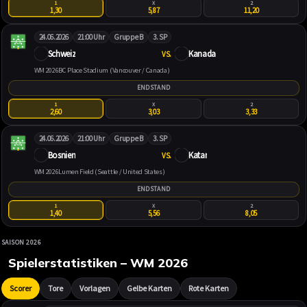
1
X
2
1,30
5,87
11,20
24.06.2026
21:00 Uhr
Gruppe B
3. SP
Schweiz
Kanada
VS.
WM 2026
BC Place Stadium (Vancouver / Canada)
ENDSTAND
1
X
2
2,60
3,03
3,33
24.06.2026
21:00 Uhr
Gruppe B
3. SP
Bosnien
Katar
VS.
WM 2026
Lumen Field (Seattle / United States)
ENDSTAND
1
X
2
1,40
5,56
8,05
SAISON 2026
Spielerstatistiken – WM 2026
Scorer
Tore
Vorlagen
Gelbe Karten
Rote Karten