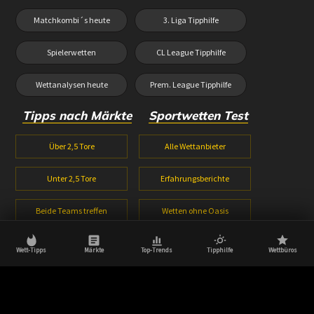
Matchkombi´s heute
3. Liga Tipphilfe
Spielerwetten
CL League Tipphilfe
Wettanalysen heute
Prem. League Tipphilfe
Tipps nach Märkte
Sportwetten Test
Über 2,5 Tore
Alle Wettanbieter
Unter 2,5 Tore
Erfahrungsberichte
Beide Teams treffen
Wetten ohne Oasis
1X2 Wetten
Wetten ohne Lugas
Wett-Tipps
Märkte
Top-Trends
Tipphilfe
Wettbüros
Halbzeitwetten
Wettbonus Vergleich