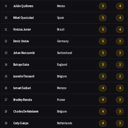
5
4
9
Julián Quiñones
Mexico
5
4
10
Mikel Oyarzabal
Spain
5
4
11
Vinicius Junior
Brazil
5
3
12
Deniz Undav
Germany
5
3
13
Johan Manzambi
Switzerland
5
2
14
Bukayo Saka
England
5
2
15
Leandro Trossard
Belgium
4
4
16
Ismael Saibari
Morocco
4
3
17
Bradley Barcola
France
4
3
18
Charles De Ketelaere
Belgium
4
3
19
Cody Gakpo
Netherlands