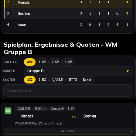
2
3
1
1
1
5
4
Kanada
3
3
1
1
1
-1
4
Bosnien
4
3
0
1
2
-8
1
Katar
Spielplan, Ergebnisse & Quoten - WM
Gruppe B
Alle
1. SP
2. SP
3. SP
SPIELTAG
GRUPPE
1X2
1. HZ
Ü/U 2,5
BTTS
Ecken
QUOTEN
12.06.2026
21:00 Uhr
Gruppe B
1. SP
Kanada
Bosnien
VS.
WM 2026
BMO Field (Toronto / Canada)
ENDSTAND