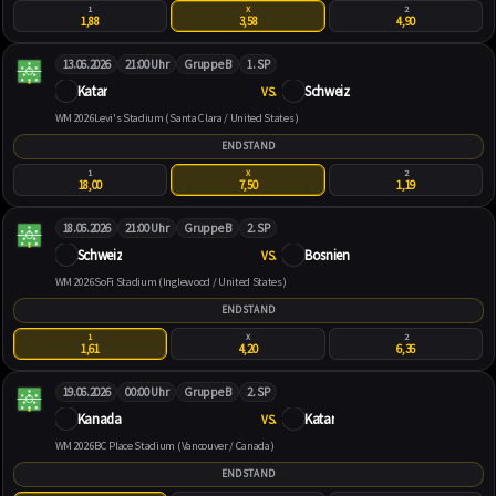
1
X
2
1,88
3,58
4,90
13.06.2026
21:00 Uhr
Gruppe B
1. SP
Katar
Schweiz
VS.
WM 2026
Levi's Stadium (Santa Clara / United States)
ENDSTAND
1
X
2
18,00
7,50
1,19
18.06.2026
21:00 Uhr
Gruppe B
2. SP
Schweiz
Bosnien
VS.
WM 2026
SoFi Stadium (Inglewood / United States)
ENDSTAND
1
X
2
1,61
4,20
6,36
19.06.2026
00:00 Uhr
Gruppe B
2. SP
Kanada
Katar
VS.
WM 2026
BC Place Stadium (Vancouver / Canada)
ENDSTAND