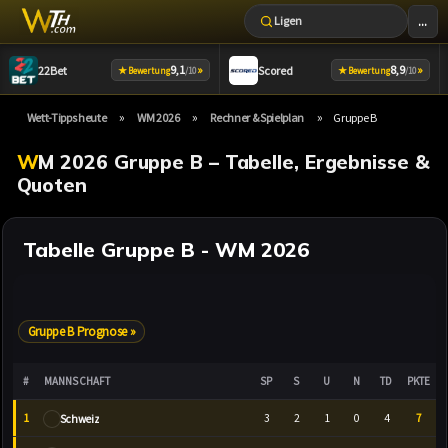
...
Ligen
Zum
9,1
»
8,9
»
22Bet
Scored
★
★
Bewertung
/10
Bewertung
/10
Inhalt
springen
»
»
»
Wett-Tipps heute
WM 2026
Rechner & Spielplan
Gruppe B
WM 2026 Gruppe B – Tabelle, Ergebnisse &
Quoten
Tabelle Gruppe B - WM 2026
Gruppe B Prognose »
#
MANNSCHAFT
SP
S
U
N
TD
PKTE
1
3
2
1
0
4
7
Schweiz