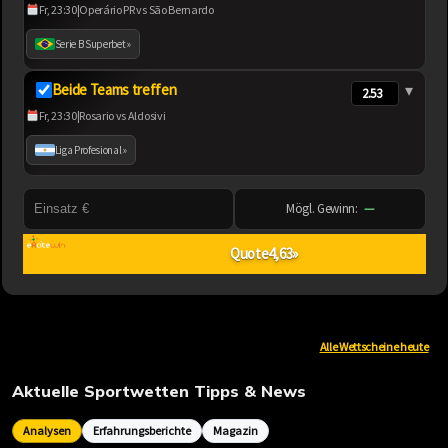
Fr, 23:30
|
Operário PR vs São Bernardo
Serie B Superbet »
Beide Teams treffen
▾
2.53
Fr, 23:30
|
Rosario vs Aldosivi
Liga Profesional »
Mögl. Gewinn:
—
Quote
4,63
»
Alle Wettscheine heute
Aktuelle Sportwetten Tipps & News
Analysen
Erfahrungsberichte
Magazin