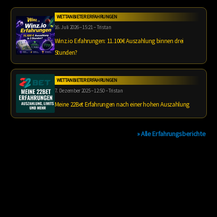
WETTANBIETER ERFAHRUNGEN
16. Juli 2026 – 15:21 – Tristan
Winz.io Erfahrungen: 11.100€ Auszahlung binnen drei
Stunden?
WETTANBIETER ERFAHRUNGEN
7. Dezember 2025 – 12:50 – Tristan
Meine 22Bet Erfahrungen nach einer hohen Auszahlung
» Alle Erfahrungsberichte