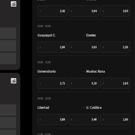
2,42
3,04
3,05
1
X
2
10.08. · 02:00
Guayaquil C.
Emelec
–
2,90
3,03
2,53
1
X
2
10.08. · 21:00
Universitario
Mushuc Runa
–
2,71
3,10
2,65
1
X
2
10.08. · 23:30
Libertad
U. Católica
–
3,89
3,48
1,90
1
X
2
11.08. · 02:00