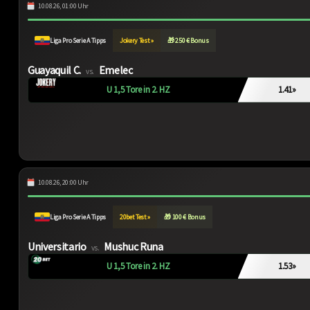
10.08.26, 01:00 Uhr
Liga Pro Serie A Tipps
Jokery Test »
🎁 250 € Bonus
Guayaquil C.
Emelec
vs.
U 1,5 Tore in 2. HZ
1.41
»
10.08.26, 20:00 Uhr
Liga Pro Serie A Tipps
20bet Test »
🎁 100 € Bonus
Universitario
Mushuc Runa
vs.
U 1,5 Tore in 2. HZ
1.53
»