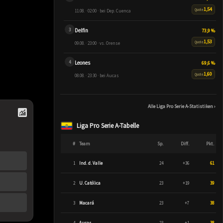
1,54
Quote
11.08. · 02:00 · bei Dep. Cuenca
Delfin
73,9 %
1,53
Quote
09.08. · 23:00 · vs. Orense
Leones
69,6 %
1,60
Quote
08.08. · 23:30 · bei Aucas
Alle Liga Pro Serie A-Statistiken ›
Liga Pro Serie A-Tabelle
#
Team
Sp.
Diff.
Pkt.
1
Ind. d. Valle
24
+36
61
2
U. Católica
23
+19
39
3
Macará
23
+7
38
4
Aucas
23
+1
38