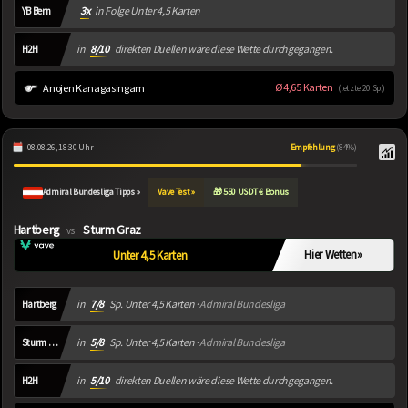
3x
in Folge Unter 4,5 Karten
YB Bern
in
8/10
direkten Duellen wäre diese Wette durchgegangen.
H2H
Ø 4,65 Karten
Anojen Kanagasingam
(letzte 20 Sp.)
08.08.26, 18:30 Uhr
Empfehlung
(84%)
Admiral Bundesliga Tipps »
Vave Test »
🎁 550 USDT € Bonus
Hartberg
Sturm Graz
vs.
Hier Wetten
»
Unter 4,5 Karten
in
7/8
Sp. Unter 4,5 Karten ·
Admiral Bundesliga
Hartberg
in
5/8
Sp. Unter 4,5 Karten ·
Admiral Bundesliga
Sturm Graz
in
5/10
direkten Duellen wäre diese Wette durchgegangen.
H2H