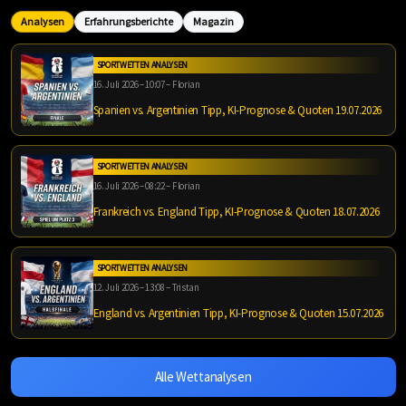
Analysen
Erfahrungsberichte
Magazin
SPORTWETTEN ANALYSEN
16. Juli 2026 – 10:07 – Florian
Spanien vs. Argentinien Tipp, KI-Prognose & Quoten 19.07.2026
SPORTWETTEN ANALYSEN
16. Juli 2026 – 08:22 – Florian
Frankreich vs. England Tipp, KI-Prognose & Quoten 18.07.2026
SPORTWETTEN ANALYSEN
12. Juli 2026 – 13:08 – Tristan
England vs. Argentinien Tipp, KI-Prognose & Quoten 15.07.2026
Alle Wettanalysen