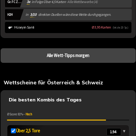
3x
in Folge Über 4,5 Karten ·
Alle Wettbewerbe (A)
Gr. FC Zürich
in
3/10
direkten Duellen wäre diese Wette durchgegangen.
H2H
Ø 3,95 Karten
Hüseyin Sanli
(letzte 20 Sp.)
Alle Wett-Tipps morgen
Wettscheine für Österreich & Schweiz
Die besten Kombis des Tages
Ø Score: 81% –
Hoch
Über 2,5 Tore
▾
1.94