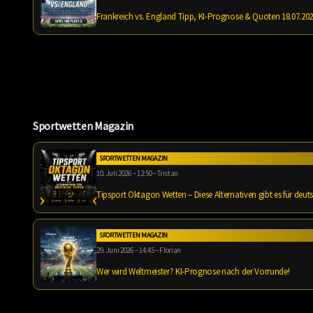
Frankreich vs. England Tipp, KI-Prognose & Quoten 18.07.20
Sportwetten Magazin
SPORTWETTEN MAGAZIN
10. Juli 2026 – 12:50 – Tristan
Tipsport Oktagon Wetten – Diese Alternativen gibt es für deut
SPORTWETTEN MAGAZIN
29. Juni 2026 – 14:45 – Florian
Wer wird Weltmeister? KI-Prognose nach der Vorrunde!