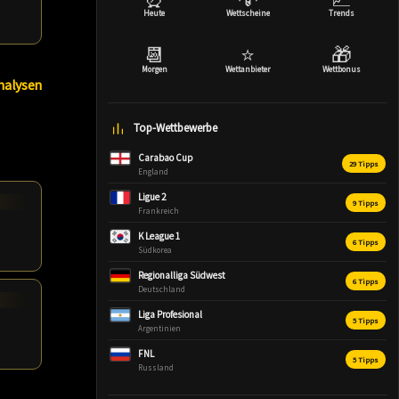
Heute
Wettscheine
Trends
📆
⭐
🎁
Morgen
Wettanbieter
Wettbonus
nalysen
Top-Wettbewerbe
Carabao Cup
29 Tipps
England
Ligue 2
9 Tipps
Frankreich
K League 1
6 Tipps
Südkorea
Regionalliga Südwest
6 Tipps
Deutschland
Liga Profesional
5 Tipps
Argentinien
FNL
5 Tipps
Russland