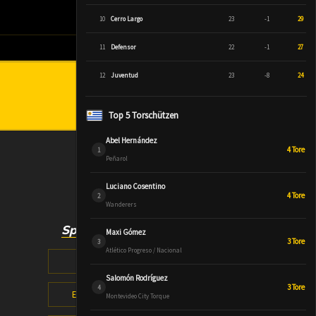
10
Cerro Largo
23
-1
29
11
Defensor
22
-1
27
12
Juventud
23
-8
24
13
Danubio
22
-8
22
Top 5 Torschützen
14
Boston River
22
-11
22
Abel Hernández
4 Tore
Peñarol
15
Cerro
22
-20
19
Luciano Cosentino
16
Progreso
22
-16
16
4 Tore
Wanderers
Sportwetten Test
Maxi Gómez
3 Tore
Atlético Progreso / Nacional
Alle Wettanbieter
Salomón Rodríguez
3 Tore
Erfahrungsberichte
Montevideo City Torque