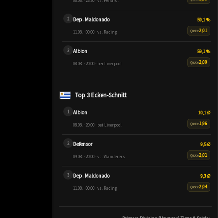
08.08. · 23:30 · vs. Peñarol
Dep. Maldonado
59,1 %
2,01
Quote
11.08. · 00:00 · vs. Racing
Albion
59,1 %
2,00
Quote
08.08. · 20:00 · bei Liverpool
Top 3 Ecken-Schnitt
Albion
10,1 Ø
1,96
Quote
08.08. · 20:00 · bei Liverpool
Defensor
9,5 Ø
2,01
Quote
09.08. · 20:00 · vs. Wanderers
Dep. Maldonado
9,3 Ø
2,04
Quote
11.08. · 00:00 · vs. Racing