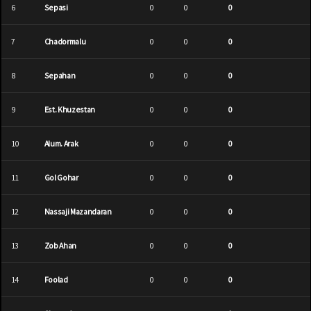
6
Sepasi
0
0
0
7
Chadormalu
0
0
0
8
Sepahan
0
0
0
9
Est. Khuzestan
0
0
0
10
Alum. Arak
0
0
0
11
Gol Gohar
0
0
0
12
Nassaji Mazandaran
0
0
0
13
Zob Ahan
0
0
0
14
Foolad
0
0
0