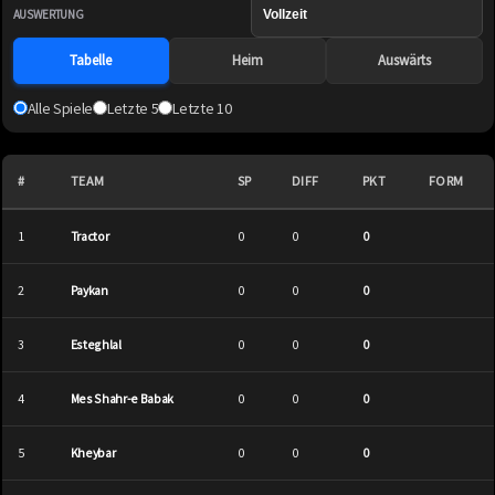
AUSWERTUNG
Tabelle
Heim
Auswärts
Alle Spiele
Letzte 5
Letzte 10
#
TEAM
SP
DIFF
PKT
FORM
1
Tractor
0
0
0
2
Paykan
0
0
0
3
Esteghlal
0
0
0
4
Mes Shahr-e Babak
0
0
0
5
Kheybar
0
0
0