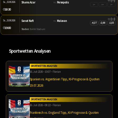
-:- (-:-)
Sa., 15.08.2026
Shams Azar
Persepolis
VS.
–
–
–
1
X
2
18:30
🕒
-:- (-:-)
Sa., 15.08.2026
Sanat Naft
Malavan
VS.
4,37
2,98
1,83
1
X
2
19:00
🕒
Stadion:
Takhti Stadium
Sportwetten Analysen
SPORTWETTEN ANALYSEN
16. Juli 2026 – 10:07 – Florian
Spanien vs. Argentinien Tipp, KI-Prognose & Quoten
19.07.2026
SPORTWETTEN ANALYSEN
16. Juli 2026 – 08:22 – Florian
Frankreich vs. England Tipp, KI-Prognose & Quoten