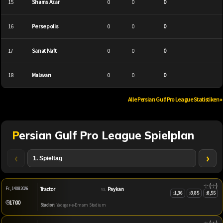
15
Shams Azar
0
0
0
16
Persepolis
0
0
0
17
Sanat Naft
0
0
0
18
Malavan
0
0
0
Alle Persian Gulf Pro League Statistiken
»
Persian Gulf Pro League Spielplan
‹
›
-:- (-:-)
Fr., 14.08.2026
Tractor
Paykan
VS.
1,36
3,85
8,55
1
X
2
17:00
🕒
Stadion:
Yadegar-e-Emam Stadium
-:- (-:-)