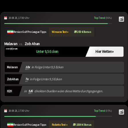
19.08.26, 17:30 Uhr
Top-Trend
(96%)
Persian Gulf Pro League Tipps
Winsane Test »
🎁 250 € Bonus
Malavan
Zob Ahan
vs.
Hier Wetten
»
Unter 9,5 Ecken
10x
in Folge Unter 9,5 Ecken
Malavan
7x
in Folge Unter 9,5 Ecken
Zob Ahan
in
5/6
direkten Duellen wäre diese Wette durchgegangen.
H2H
19.08.26, 17:30 Uhr
Top-Trend
(85%)
Persian Gulf Pro League Tipps
Rolletto Test »
🎁 1500 € Bonus