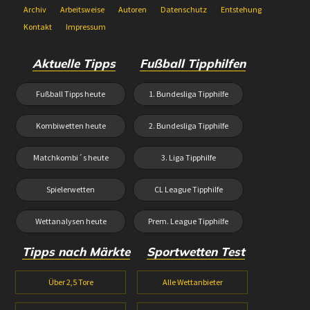
Archiv
Arbeitsweise
Autoren
Datenschutz
Entstehung
Kontakt
Impressum
Aktuelle Tipps
Fußball Tipphilfen
Fußball Tipps heute
1. Bundesliga Tipphilfe
Kombiwetten heute
2. Bundesliga Tipphilfe
Matchkombi´s heute
3. Liga Tipphilfe
Spielerwetten
CL League Tipphilfe
Wettanalysen heute
Prem. League Tipphilfe
Tipps nach Märkte
Sportwetten Test
Über 2,5 Tore
Alle Wettanbieter