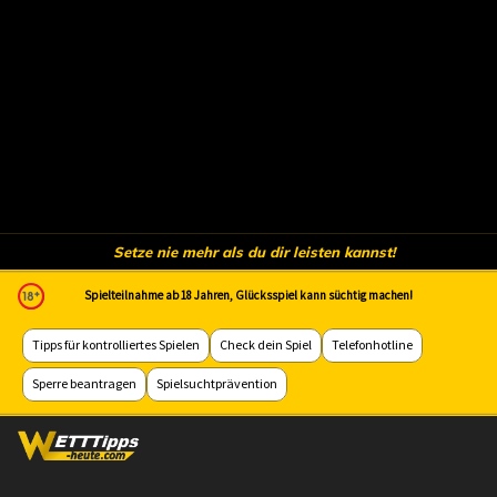
Setze nie mehr als du dir leisten kannst!
Spielteilnahme ab 18 Jahren, Glücksspiel kann süchtig machen!
Tipps für kontrolliertes Spielen
Check dein Spiel
Telefonhotline
Sperre beantragen
Spielsuchtprävention