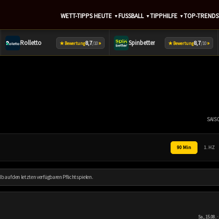
WETT-TIPPS HEUTE
FUSSBALL
TIPPHILFE
TOP-TRENDS
▼
▼
▼
Zum
Inhalt
Rolletto
Spinbetter
8,7
»
8,7
»
★
★
Bewertung
/10
Bewertung
/10
springen
SAISO
90 Min
1. HZ
b auf den letzten verfügbaren Pflichtspielen.
Sa., 15.08. 