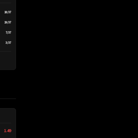
18/37
19/37
7/37
3/37
1.49