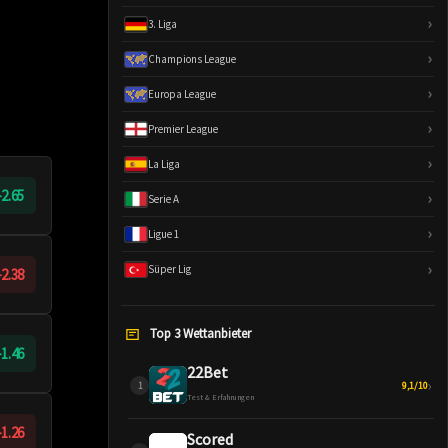
›
3. Liga
›
Champions League
›
Europa League
›
Premier League
›
La Liga
-2.65
›
Serie A
›
Ligue 1
›
Süper Lig
-2.38
Top 3 Wettanbieter
-1.46
22Bet
›
9,1/10
Test & Erfahrungen
-1.26
Scored