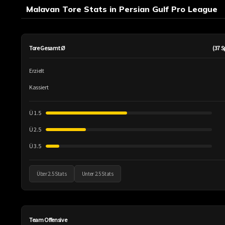
Malavan Tore Stats in Persian Gulf Pro League
Tore Gesamt Ø
(37 S
Erzielt
Kassiert
Ü 1.5
Ü 2.5
Ü 3.5
Über 2.5 Stats
Unter 2.5 Stats
Team Offensive