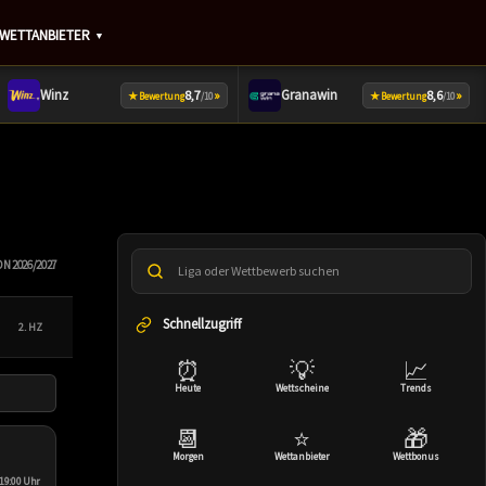
WETTANBIETER
▼
Winz
Granawin
8,7
»
8,6
»
★
★
Bewertung
/10
Bewertung
/10
N 2026/2027
Liga oder Wettbewerb suchen
Schnellzugriff
2. HZ
⏰
💡
📈
Heute
Wettscheine
Trends
📆
⭐
🎁
Morgen
Wettanbieter
Wettbonus
· 19:00 Uhr