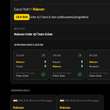
Sanat Naft
Malavan
VS.
Unter 4,5 Team-Ecken wettbewerbsübergreifend
12x in Serie
WETTTIPP
Malavan Unter 4,5 Team-Ecken
SERIENNACHWEIS (ECKEN)
22.02.2026
H
14.02.2026
A
08.02.2026
0
0
Malavan
Kheybar
Malavan
0
0
Tractor
Malavan
Persepolis
Persian Gulf Pro League
Persian Gulf Pro League
Persian Gulf Pro League
✓
✓
0 Team-Ecken
0 Team-Ecken
0 Team-Ecken
KOMMENDE SPIELE
19.08, 18:30 | Persian Gulf Pro League
24.08, 18:30 | Persian Gulf Pro League
Malavan
Malavan