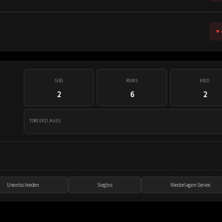
▼
SIEG
REMIS
NIED.
2
6
2
TORE ERZI./KASS.
Unentschieden
Sieglos
Niederlagen-Serien