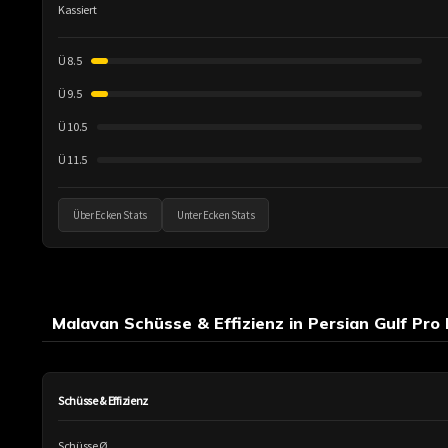
Kassiert
Ü 8.5
Ü 9.5
Ü 10.5
Ü 11.5
Über Ecken Stats
Unter Ecken Stats
Malavan Schüsse & Effizienz in Persian Gulf Pro
Schüsse & Effizienz
Schüsse Ø