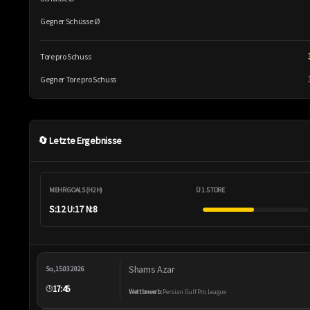
Gegner Schüsse Ø
Tore pro Schuss
Gegner Tore pro Schuss
🔄 Letzte Ergebnisse
MEHR GOALS (H2H)
Ü 1.5 TORE
S:12 U:17 N:8
Shams Azar
So., 15.03.2026
17:45
🕒
Wettbewerb:
Persian Gulf Pro League