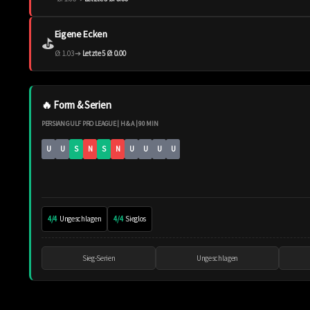
Eigene Ecken
⛳️
Ø: 1.03 ➔
Letzte 5 Ø: 0.00
🔥 Form & Serien
PERSIAN GULF PRO LEAGUE | H & A | 90 MIN
U
U
S
N
S
N
U
U
U
U
4/4
Ungeschlagen
4/4
Sieglos
Sieg-Serien
Ungeschlagen