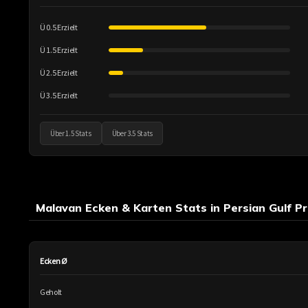
Ü 0.5 Erzielt
Ü 1.5 Erzielt
Ü 2.5 Erzielt
Ü 3.5 Erzielt
Über 1.5 Stats
Über 3.5 Stats
Malavan Ecken & Karten Stats in Persian Gulf P
Ecken Ø
Geholt