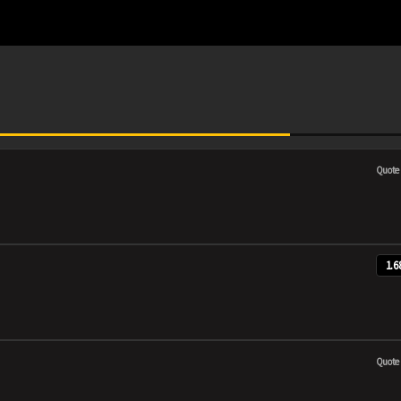
Quote 
1.6
Quote 