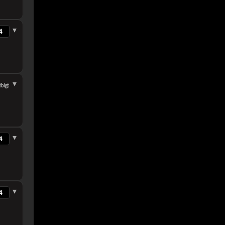
▾
4
▾
folgt
▾
4
▾
4