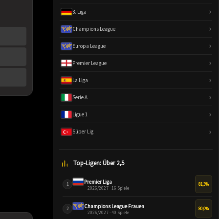
›
3. Liga
›
Champions League
›
Europa League
›
Premier League
›
La Liga
›
Serie A
›
Ligue 1
›
Süper Lig
Top-Ligen: Über 2,5
Premier Liga
81,3%
2026/2027 · 16 Spiele
Champions League Frauen
80,0%
2026/2027 · 40 Spiele