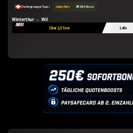
Challenge League Tipps »
Jokery Test »
🎁 250 € Bonus
Winterthur
Wil
vs.
Über 2,5 Tore
1.48
»