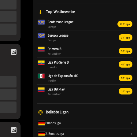
Top-Wettbewerbe
Conference League
22 Tipps
Europa
Europa League
7 Tipps
Europa
Primera B
5 Tipps
Kolumbien
Liga Pro Serie B
4 Tipps
Ecuador
Liga de Expansión MX
3 Tipps
Mexiko
Liga BetPlay
2 Tipps
Kolumbien
Beliebte Ligen
›
Bundesliga
›
2. Bundesliga