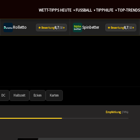
WETT-TIPPS HEUTE
FUSSBALL
TIPPHILFE
TOP-TRENDS
▼
▼
▼
Zum
Inhalt
Rolletto
Spinbetter
8,7
»
8,7
»
★
★
Bewertung
/10
Bewertung
/10
springen
DC
Halbzeit
Ecken
Karten
Empfehlung
(74%)