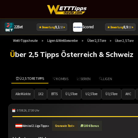
22Bet
Scored
9,1
»
8,9
»
★
★
Bewertung
/10
Bewertung
/10
»
»
»
Wett-Tipps heute
Ligen & Wettbewerbe
Über 2,5 Tore
Über 2,5 Tore
Über 2,5 Tipps Österreich & Schweiz
⏰
Ü 2,5 TORE TIPPS
💡
📈
🔍
KOMBIS
SERIEN
LIGEN
Alle Märkte
1X2
BTTS
Ü 1,5 Tore
U 2,5 Tore
Ü 3,5 Tore
AHC
07.08.26, 17:30 Uhr
Admiral 2. Liga Tipps »
Granawin Test »
🎁 100 € Bonus