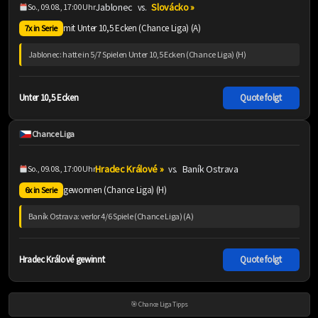
Jablonec
Slovácko »
So., 09.08., 17:00 Uhr
vs.
mit Unter 10,5 Ecken (Chance Liga) (A)
7x in Serie
Jablonec: hatte in 5/7 Spielen Unter 10,5 Ecken (Chance Liga) (H)
Unter 10,5 Ecken
Quote folgt
Chance Liga
Hradec Králové »
Baník Ostrava
So., 09.08., 17:00 Uhr
vs.
gewonnen (Chance Liga) (H)
6x in Serie
Baník Ostrava: verlor 4/6 Spiele (Chance Liga) (A)
Hradec Králové gewinnt
Quote folgt
🎯 Chance Liga Tipps