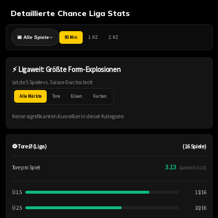
Detaillierte Chance Liga Stats
90 Min
1. HZ
2. HZ
⚡ Ligaweit: Größte Form-Explosionen
Letzte 5 Spiele vs. Saison-Durchschnitt
Alle Märkte
Tore
Ecken
Karten
Keine signifikanten Ausreißer in dieser Kategorie.
⚽️ Tore Ø (Liga)
(16 Spiele)
3.13
Tore pro Spiel
(Letzte 5: 3.13)
Ü 1.5
13/16
Ü 2.5
10/16