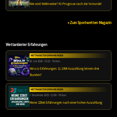
Wer wird Weltmeister? KI-Prognose nach der Vorrunde!
» Zum Sportwetten Magazin
Wettanbieter Erfahrungen
WETTANBIETER ERFAHRUNGEN
16. Juli 2026 – 15:21 – Tristan
Winz.io Erfahrungen: 11.100€ Auszahlung binnen drei
Stunden?
WETTANBIETER ERFAHRUNGEN
7. Dezember 2025 – 12:50 – Tristan
Meine 22Bet Erfahrungen nach einer hohen Auszahlung