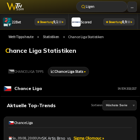
...
Ligen
Zum
9,1
»
8,9
»
22Bet
Scored
★
★
Bewertung
/10
Bewertung
/10
Inhalt
springen
»
»
Wett-Tipps heute
Statistiken
Chance Liga Statistiken
Chance Liga Statistiken
CHANCE LIGA TIPPS
📈
Chance Liga Stats
▼
Chance Liga
SAISON 2026/2027
Aktuelle Top-Trends
Sortieren
Chance Liga
SK Artis Brno
Sigma Olomouc »
So., 09.08., 20:00 Uhr
vs.