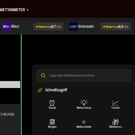
WETTANBIETER
▼
Winz
Granawin
8,7
»
8,6
»
★
★
Bewertung
/10
Bewertung
/10
Liga oder Wettbewerb suchen
Schnellzugriff
⏰
💡
📈
Heute
Wettscheine
Trends
13.06.2026
📆
⭐
🎁
Morgen
Wettanbieter
Wettbonus