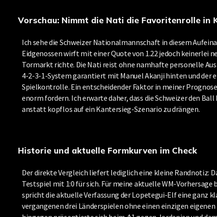
Vorschau: Nimmt die Nati die Favoritenrolle in 
Ich sehe die Schweizer Nationalmannschaft in diesem Aufeinand
Eidgenossen wirft mit einer Quote von 1.22 jedoch keinerlei 
Tormarkt richte. Die Nati reist ohne namhafte personelle Ausf
4-2-3-1-System garantiert mit Manuel Akanji hinten und der
Spielkontrolle. Ein entscheidender Faktor in meiner Prognose 
enorm fordern. Ich erwarte daher, dass die Schweizer den Ball 
anstatt kopflos auf ein Kantersieg-Szenario zu drängen.
Historie und aktuelle Formkurven im Check
Der direkte Vergleich liefert lediglich eine kleine Randnotiz:
Testspiel mit 1:0 für sich. Für meine aktuelle WM-Vorhersage b
spricht die aktuelle Verfassung der Lopetegui-Elf eine ganz k
vergangenen drei Länderspielen ohne einen einzigen eigenen 