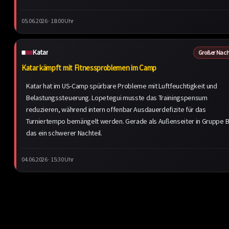
05.06.2026 · 18:00 Uhr
Katar
Großer Nach
Katar kämpft mit Fitnessproblemen im Camp
Katar hat im US-Camp spürbare Probleme mit Luftfeuchtigkeit und
Belastungssteuerung. Lopetegui musste das Trainingspensum
reduzieren, während intern offenbar Ausdauerdefizite für das
Turniertempo bemängelt werden. Gerade als Außenseiter in Gruppe B 
das ein schwerer Nachteil.
04.06.2026 · 15:30 Uhr