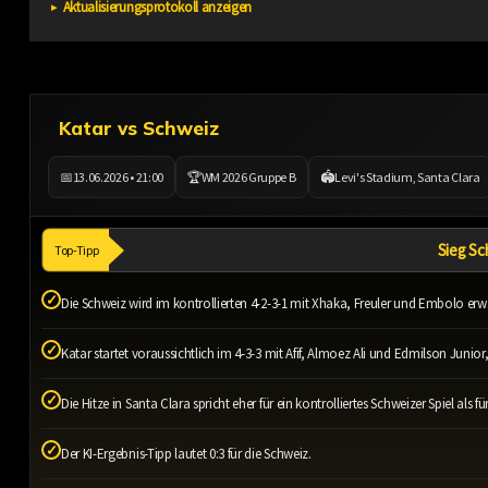
Aktualisierungsprotokoll anzeigen
Katar vs Schweiz
📅
13.06.2026 • 21:00
🏆
WM 2026 Gruppe B
🏟️
Levi's Stadium, Santa Clara
Sieg Sc
Top-Tipp
✓
Die Schweiz wird im kontrollierten 4-2-3-1 mit Xhaka, Freuler und Embolo erw
✓
Katar startet voraussichtlich im 4-3-3 mit Afif, Almoez Ali und Edmilson Junior,
✓
Die Hitze in Santa Clara spricht eher für ein kontrolliertes Schweizer Spiel als für
✓
Der KI-Ergebnis-Tipp lautet 0:3 für die Schweiz.