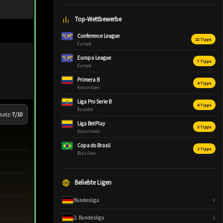
Top-Wettbewerbe
Conference League
22 Tipps
Europa
Europa League
7 Tipps
Europa
Primera B
4 Tipps
Kolumbien
Liga Pro Serie B
4 Tipps
Ecuador
satz:
7/10
Liga BetPlay
3 Tipps
Kolumbien
Copa do Brasil
2 Tipps
Brasilien
Beliebte Ligen
›
Bundesliga
›
2. Bundesliga