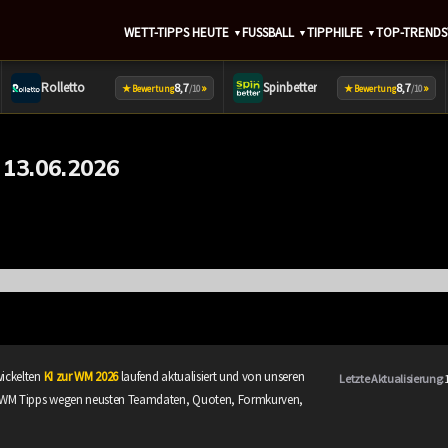
WETT-TIPPS HEUTE
FUSSBALL
TIPPHILFE
TOP-TRENDS
▼
▼
▼
Zum
Inhalt
Rolletto
Spinbetter
8,7
»
8,7
»
★
★
Bewertung
/10
Bewertung
/10
springen
 13.06.2026
wickelten
KI zur WM 2026
laufend aktualisiert und von unseren
Letzte Aktualisierung:
die WM Tipps wegen neusten Teamdaten, Quoten, Formkurven,