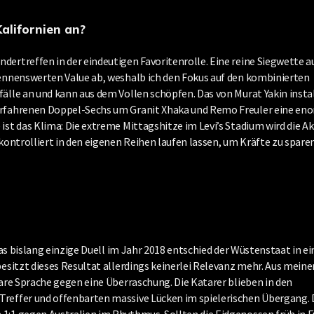
Kalifornien an?
ertreffen in der eindeutigen Favoritenrolle. Eine reine Siegwette au
nennenswerten Value ab, weshalb ich den Fokus auf den kombinierten
älle an und kann aus dem Vollen schöpfen. Das von Murat Yakin instal
 erfahrenen Doppel-Sechs um Granit Xhaka und Remo Freuler eine en
ist das Klima: Die extreme Mittagshitze im Levi’s Stadium wird die A
kontrolliert in den eigenen Reihen laufen lassen, um Kräfte zu spare
 Das bislang einzige Duell im Jahr 2018 entschied der Wüstenstaat in e
esitzt dieses Resultat allerdings keinerlei Relevanz mehr. Aus meine
lare Sprache gegen eine Überraschung. Die Katarer blieben in den
Treffer und offenbarten massive Lücken im spielerischen Übergang. 