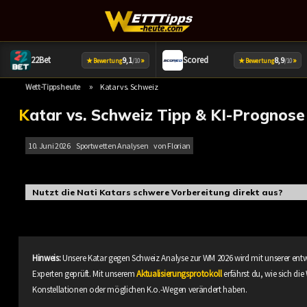
22Bet
Scored
9,1
»
8,9
»
★
★
Bewertung
/10
Bewertung
/10
»
Wett-Tipps heute
Katar vs. Schweiz
Katar vs. Schweiz Tipp & KI-Prognose
10. Juni 2026
Sportwetten Analysen
von
Florian
Nutzt die Nati Katars schwere Vorbereitung direkt aus?
Hinweis:
Unsere Katar gegen Schweiz Analyse zur WM 2026 wird mit unserer ent
Experten geprüft. Mit unserem
Aktualisierungsprotokoll
erfährst du, wie sich 
Konstellationen oder möglichen K.o.-Wegen verändert haben.