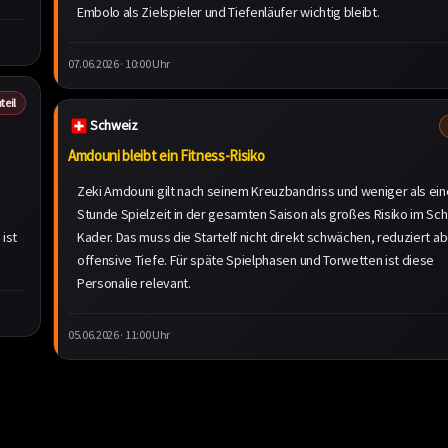
Embolo als Zielspieler und Tiefenläufer wichtig bleibt.
07.06.2026 · 10:00 Uhr
teil
Schweiz
Amdouni bleibt ein Fitness-Risiko
Zeki Amdouni gilt nach seinem Kreuzbandriss und weniger als ein
Stunde Spielzeit in der gesamten Saison als großes Risiko im Sc
ist
Kader. Das muss die Startelf nicht direkt schwächen, reduziert ab
offensive Tiefe. Für späte Spielphasen und Torwetten ist diese
Personalie relevant.
05.06.2026 · 11:00 Uhr