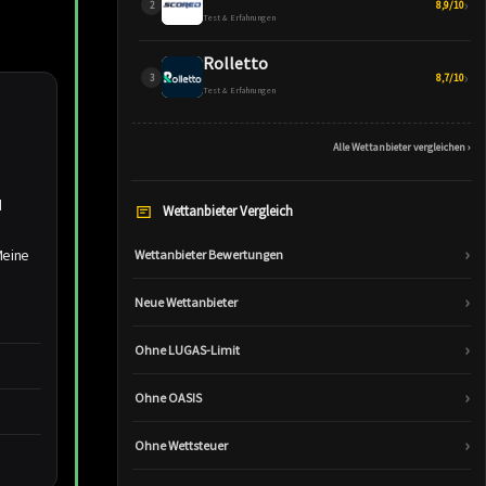
›
8,9/10
Test & Erfahrungen
Rolletto
›
8,7/10
Test & Erfahrungen
Alle Wettanbieter vergleichen ›
d
Wettanbieter Vergleich
›
Meine
Wettanbieter Bewertungen
›
Neue Wettanbieter
›
Ohne LUGAS-Limit
›
Ohne OASIS
›
Ohne Wettsteuer
d