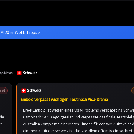
WM 2026 Wett-Tipps »
Schweiz
op-News
Schweiz
teil
Embolo verpasst wichtigen Test nach Visa-Drama
Breel Embolo ist wegen eines Visa-Problems verspätet ins Schwe
die
Camp nach San Diego gereist und verpasste das finale Testspiel
t
Australien komplett. Seine Match-Fitness für den WM-Auftakt ist 
ein Thema. Für die Schweiz ist das vor allem offensiv ein Nachteil,