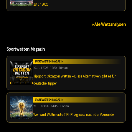
18.07.2026
» Alle Wettanalysen
Sportwetten Magazin
SPORTWETTEN MAGAZIN
10. Juli 2026 – 12:50 – Tristan
Tipsport Oktagon Wetten – Diese Alternativen gibt es für
deutsche Tipper
SPORTWETTEN MAGAZIN
29. Juni 2026 – 14:45 – Florian
Wer wird Weltmeister? KI-Prognose nach der Vorrunde!