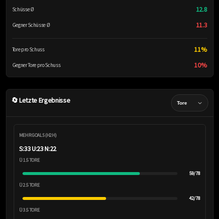
12.8
Schüsse Ø
11.3
Gegner Schüsse Ø
11%
Tore pro Schuss
10%
Gegner Tore pro Schuss
🔄 Letzte Ergebnisse
MEHR GOALS (H2H)
S:33 U:23 N:22
Ü 1.5 TORE
59/78
Ü 2.5 TORE
42/78
Ü 3.5 TORE