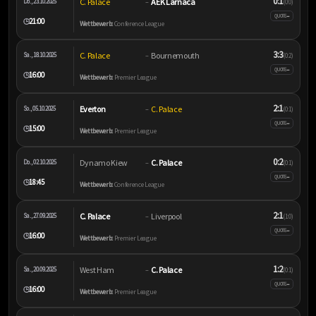
0:1
C. Palace
AEK Larnaca
Do., 23.10.2025
–
(0:0)
–
QUOTE
21:00
🕒
Wettbewerb:
Conference League
3:3
C. Palace
Bournemouth
Sa., 18.10.2025
–
(0:2)
–
QUOTE
16:00
🕒
Wettbewerb:
Premier League
2:1
Everton
C. Palace
So., 05.10.2025
–
(0:1)
–
QUOTE
15:00
🕒
Wettbewerb:
Premier League
0:2
Dynamo Kiew
C. Palace
Do., 02.10.2025
–
(0:1)
–
QUOTE
18:45
🕒
Wettbewerb:
Conference League
2:1
C. Palace
Liverpool
Sa., 27.09.2025
–
(1:0)
–
QUOTE
16:00
🕒
Wettbewerb:
Premier League
1:2
West Ham
C. Palace
Sa., 20.09.2025
–
(0:1)
–
QUOTE
16:00
🕒
Wettbewerb:
Premier League