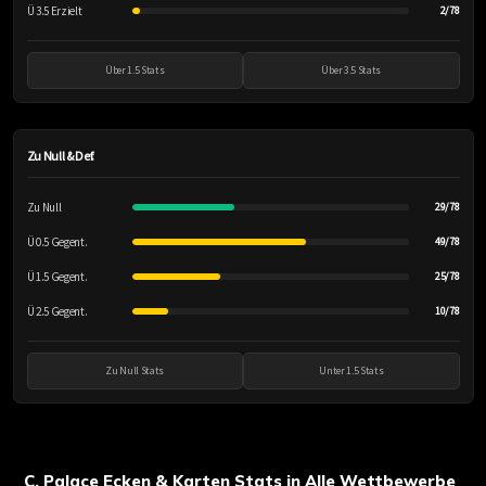
Ü 3.5 Erzielt
2/78
Über 1.5 Stats
Über 3.5 Stats
Zu Null & Def.
Zu Null
29/78
Ü 0.5 Gegent.
49/78
Ü 1.5 Gegent.
25/78
Ü 2.5 Gegent.
10/78
Zu Null Stats
Unter 1.5 Stats
C. Palace Ecken & Karten Stats in Alle Wettbewerbe