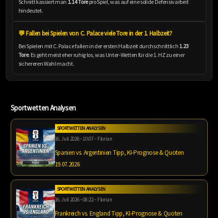
Schnitt kassiert man
1.14 Tore
pro Spiel, was auf eine solide Defensivarbeit
hindeutet.
💬 Fallen bei Spielen von C. Palace viele Tore in der 1. Halbzeit?
Bei Spielen mit C. Palace fallen in der ersten Halbzeit durchschnittlich
1.23
Tore
. Es geht meist eher ruhig los, was Unter-Wetten für die 1. HZ zu einer
sichereren Wahl macht.
Sportwetten Analysen
SPORTWETTEN ANALYSEN
16. Juli 2026 – 10:07 – Florian
Spanien vs. Argentinien Tipp, KI-Prognose & Quoten
19.07.2026
SPORTWETTEN ANALYSEN
16. Juli 2026 – 08:22 – Florian
Frankreich vs. England Tipp, KI-Prognose & Quoten