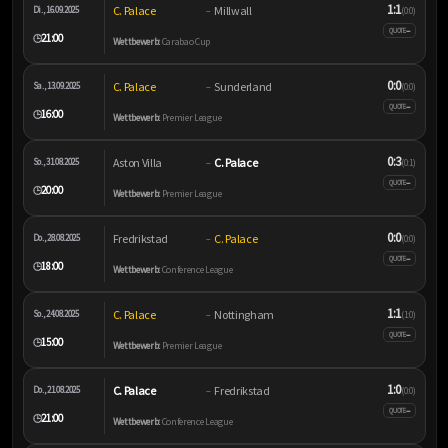
1:1
C. Palace
Millwall
Di., 16.09.2025
–
(0:0)
–
QUOTE
21:00
🕒
Wettbewerb:
Carabao Cup
0:0
C. Palace
Sunderland
Sa., 13.09.2025
–
(0:0)
–
QUOTE
16:00
🕒
Wettbewerb:
Premier League
0:3
Aston Villa
C. Palace
So., 31.08.2025
–
(0:1)
–
QUOTE
20:00
🕒
Wettbewerb:
Premier League
0:0
Fredrikstad
C. Palace
Do., 28.08.2025
–
(0:0)
–
QUOTE
18:00
🕒
Wettbewerb:
Conference League
1:1
C. Palace
Nottingham
So., 24.08.2025
–
(1:0)
–
QUOTE
15:00
🕒
Wettbewerb:
Premier League
1:0
C. Palace
Fredrikstad
Do., 21.08.2025
–
(0:0)
–
QUOTE
21:00
🕒
Wettbewerb:
Conference League