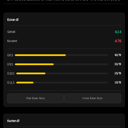
Ecken Ø
4.14
Geholt
4.76
Kassiert
Ü 8.5
43/78
Ü 9.5
33/78
Ü 10.5
25/78
Ü 11.5
15/78
Über Ecken Stats
Unter Ecken Stats
Karten Ø