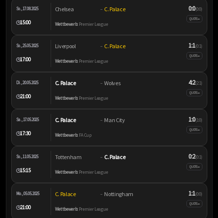
0:0
Chelsea
C. Palace
So., 17.08.2025
–
(0:0)
–
QUOTE
15:00
🕒
Wettbewerb:
Premier League
1:1
Liverpool
C. Palace
So., 25.05.2025
–
(0:1)
–
QUOTE
17:00
🕒
Wettbewerb:
Premier League
4:2
C. Palace
Wolves
Di., 20.05.2025
–
(2:1)
–
QUOTE
21:00
🕒
Wettbewerb:
Premier League
1:0
C. Palace
Man City
Sa., 17.05.2025
–
(1:0)
–
QUOTE
17:30
🕒
Wettbewerb:
FA Cup
0:2
Tottenham
C. Palace
So., 11.05.2025
–
(0:1)
–
QUOTE
15:15
🕒
Wettbewerb:
Premier League
1:1
C. Palace
Nottingham
Mo., 05.05.2025
–
(0:0)
–
QUOTE
21:00
🕒
Wettbewerb:
Premier League