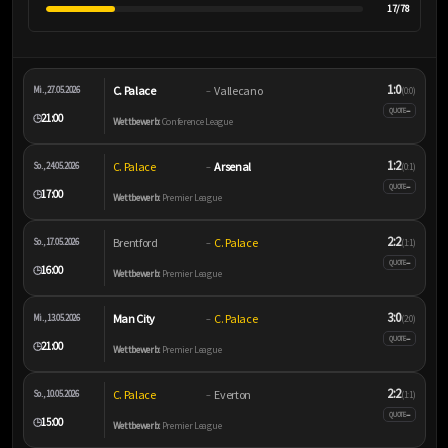
17/78
1:0
C. Palace
Vallecano
Mi., 27.05.2026
–
(0:0)
–
QUOTE
21:00
🕒
Wettbewerb:
Conference League
1:2
C. Palace
Arsenal
So., 24.05.2026
–
(0:1)
–
QUOTE
17:00
🕒
Wettbewerb:
Premier League
2:2
Brentford
C. Palace
So., 17.05.2026
–
(1:1)
–
QUOTE
16:00
🕒
Wettbewerb:
Premier League
3:0
Man City
C. Palace
Mi., 13.05.2026
–
(2:0)
–
QUOTE
21:00
🕒
Wettbewerb:
Premier League
2:2
C. Palace
Everton
So., 10.05.2026
–
(1:1)
–
QUOTE
15:00
🕒
Wettbewerb:
Premier League