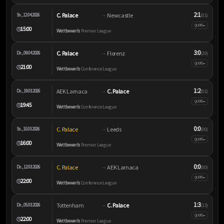
2:1
C. Palace
Newcastle
So., 12.04.2026
–
(0:1)
–
QUOTE
15:00
🕒
Wettbewerb:
Premier League
3:0
C. Palace
Florenz
Do., 09.04.2026
–
(2:0)
–
QUOTE
21:00
🕒
Wettbewerb:
Conference League
1:2
AEK Larnaca
C. Palace
Do., 19.03.2026
–
(0:1)
–
QUOTE
19:45
🕒
Wettbewerb:
Conference League
0:0
C. Palace
Leeds
So., 15.03.2026
–
(0:0)
–
QUOTE
16:00
🕒
Wettbewerb:
Premier League
0:0
C. Palace
AEK Larnaca
Do., 12.03.2026
–
(0:0)
–
QUOTE
22:00
🕒
Wettbewerb:
Conference League
1:3
Tottenham
C. Palace
Do., 05.03.2026
–
(1:3)
–
QUOTE
22:00
🕒
Wettbewerb:
Premier League