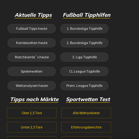
Aktuelle Tipps
Fußball Tipphilfen
Fußball Tipps heute
1. Bundesliga Tipphilfe
Kombiwetten heute
2. Bundesliga Tipphilfe
Matchkombi´s heute
3. Liga Tipphilfe
Spielerwetten
CL League Tipphilfe
Wettanalysen heute
Prem. League Tipphilfe
Tipps nach Märkte
Sportwetten Test
Über 2,5 Tore
Alle Wettanbieter
Unter 2,5 Tore
Erfahrungsberichte