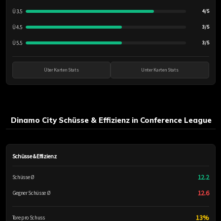
Ü 3.5
4/5
Ü 4.5
3/5
Ü 5.5
3/5
Über Karten Stats
Unter Karten Stats
Dinamo City Schüsse & Effizienz in Conference League
Schüsse & Effizienz
12.2
Schüsse Ø
12.6
Gegner Schüsse Ø
13%
Tore pro Schuss