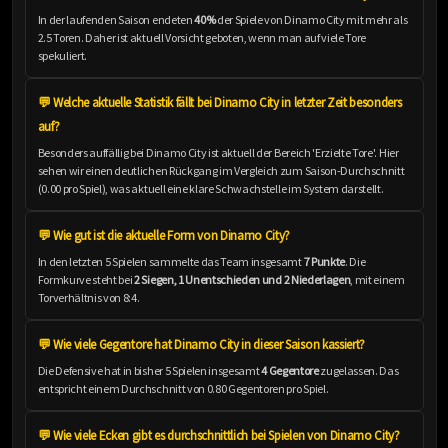
In der laufenden Saison endeten
40%
der Spiele von Dinamo City mit mehr als
2.5 Toren. Daher ist aktuell Vorsicht geboten, wenn man auf viele Tore
spekuliert.
💬 Welche aktuelle Statistik fällt bei Dinamo City in letzter Zeit besonders
auf?
Besonders auffällig bei Dinamo City ist aktuell der Bereich 'Erzielte Tore'. Hier
sehen wir einen deutlichen Rückgang im Vergleich zum Saison-Durchschnitt
(0.00 pro Spiel), was aktuell eine klare Schwachstelle im System darstellt.
💬 Wie gut ist die aktuelle Form von Dinamo City?
In den letzten 5 Spielen sammelte das Team insgesamt
7 Punkte
. Die
Formkurve steht bei
2 Siegen, 1 Unentschieden und 2 Niederlagen
, mit einem
Torverhältnis von 8:4.
💬 Wie viele Gegentore hat Dinamo City in dieser Saison kassiert?
Die Defensive hat in bisher 5 Spielen insgesamt
4 Gegentore
zugelassen. Das
entspricht einem Durchschnitt von 0.80 Gegentoren pro Spiel.
💬 Wie viele Ecken gibt es durchschnittlich bei Spielen von Dinamo City?