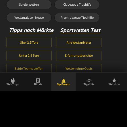
Spielerwetten
CL League Tipphilfe
Wettanalysen heute
Prem. League Tipphilfe
Tipps nach Märkte
Sportwetten Test
Über 2,5 Tore
Alle Wettanbieter
Unter 2,5 Tore
Erfahrungsberichte
Beide Teams treffen
Wetten ohne Oasis
1X2 Wetten
Wetten ohne Lugas
Wett-Tipps
Märkte
Top-Trends
Tipphilfe
Wettbüros
Halbzeitwetten
Wettbonus Vergleich
© 2026 Wetttipps-heute.com | Aktuell, innovativ & zuverlässig.