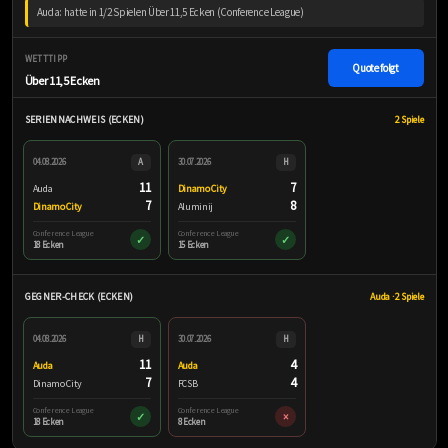
Auda: hatte in 1/2 Spielen Über 11,5 Ecken (Conference League)
WETTTIPP
Quote folgt
Über 11,5 Ecken
SERIENNACHWEIS (ECKEN)
2 Spiele
04.08.2026
A
30.07.2026
H
11
7
Auda
Dinamo City
7
8
Dinamo City
Aluminij
Conference League
Conference League
✓
✓
18 Ecken
15 Ecken
GEGNER-CHECK (ECKEN)
Auda · 2 Spiele
04.08.2026
H
30.07.2026
H
11
4
Auda
Auda
7
4
Dinamo City
FCSB
Conference League
Conference League
✓
×
18 Ecken
8 Ecken