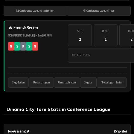
📊 Conference League Statistiken
🎯 Conference League Tipps
🔥 Form & Serien
SIEG
REMIS
NIED
CONFERENCE LEAGUE | H & A | 90 MIN
2
1
2
N
S
U
S
N
TORE ERZI./KASS.
Sieg-Serien
Ungeschlagen
Unentschieden
Sieglos
Niederlagen-Serien
Dinamo City Tore Stats in Conference League
Tore Gesamt Ø
(5 Spiele)