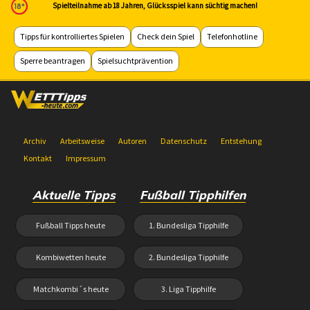
Spielteilnahme ab 18 Jahren, Glücksspiel kann süchtig machen!
Tipps für kontrolliertes Spielen
Check dein Spiel
Telefonhotline
Sperre beantragen
Spielsuchtprävention
Archiv
Arbeitsweise
Autoren
Datenschutz
Entstehung
Kontakt
Impressum
Aktuelle Tipps
Fußball Tipphilfen
Fußball Tipps heute
1. Bundesliga Tipphilfe
Kombiwetten heute
2. Bundesliga Tipphilfe
Matchkombi´s heute
3. Liga Tipphilfe