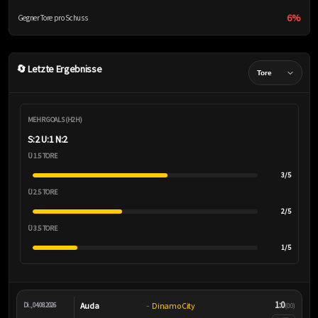
6%
Gegner Tore pro Schuss
🔄 Letzte Ergebnisse
MEHR GOALS (H2H)
S:2 U:1 N:2
Ü 1.5 TORE
3/5
Ü 2.5 TORE
2/5
Ü 3.5 TORE
1/5
1:0
Auda
Dinamo City
Di., 04.08.2026
–
(0:0)