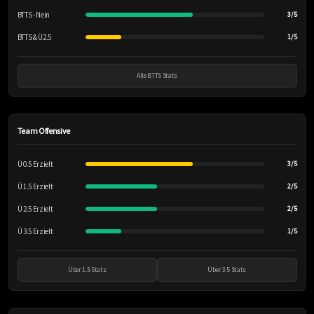
BTTS - Nein
3/5
BTTS & Ü2.5
1/5
Alle BTTS Stats
Team Offensive
Ü 0.5 Erzielt
3/5
Ü 1.5 Erzielt
2/5
Ü 2.5 Erzielt
2/5
Ü 3.5 Erzielt
1/5
Über 1.5 Stats
Über 3.5 Stats