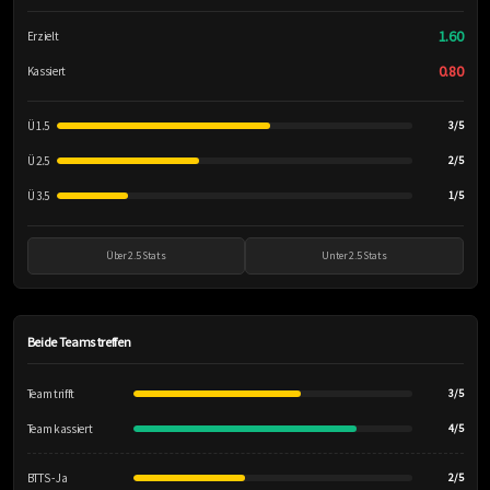
1.60
Erzielt
0.80
Kassiert
Ü 1.5
3/5
Ü 2.5
2/5
Ü 3.5
1/5
Über 2.5 Stats
Unter 2.5 Stats
Beide Teams treffen
Team trifft
3/5
Team kassiert
4/5
BTTS - Ja
2/5