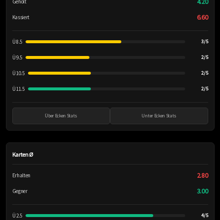
4.20
Geholt
6.60
Kassiert
Ü 8.5
3/5
Ü 9.5
2/5
Ü 10.5
2/5
Ü 11.5
2/5
Über Ecken Stats
Unter Ecken Stats
Karten Ø
2.80
Erhalten
3.00
Gegner
Ü 2.5
4/5