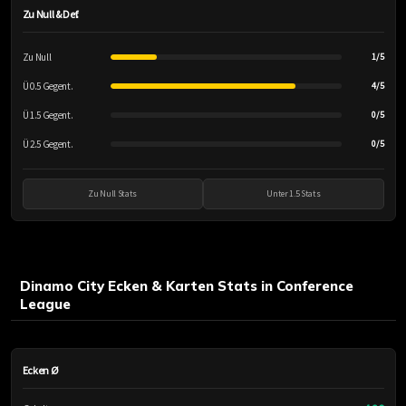
Zu Null & Def.
Zu Null
1/5
Ü 0.5 Gegent.
4/5
Ü 1.5 Gegent.
0/5
Ü 2.5 Gegent.
0/5
Zu Null Stats
Unter 1.5 Stats
Dinamo City Ecken & Karten Stats in Conference
League
Ecken Ø