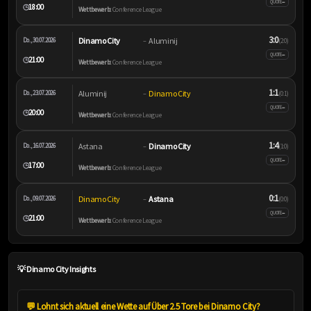
–
QUOTE
18:00
🕒
Wettbewerb:
Conference League
3:0
Dinamo City
Aluminij
Do., 30.07.2026
–
(2:0)
–
QUOTE
21:00
🕒
Wettbewerb:
Conference League
1:1
Aluminij
Dinamo City
Do., 23.07.2026
–
(0:1)
–
QUOTE
20:00
🕒
Wettbewerb:
Conference League
1:4
Astana
Dinamo City
Do., 16.07.2026
–
(1:0)
–
QUOTE
17:00
🕒
Wettbewerb:
Conference League
0:1
Dinamo City
Astana
Do., 09.07.2026
–
(0:0)
–
QUOTE
21:00
🕒
Wettbewerb:
Conference League
💡 Dinamo City Insights
💬 Lohnt sich aktuell eine Wette auf Über 2.5 Tore bei Dinamo City?