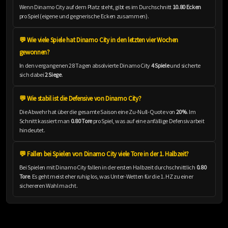
Wenn Dinamo City auf dem Platz steht, gibt es im Durchschnitt
10.80 Ecken
pro Spiel (eigene und gegnerische Ecken zusammen).
💬 Wie viele Spiele hat Dinamo City in den letzten vier Wochen
gewonnen?
In den vergangenen 28 Tagen absolvierte Dinamo City
4 Spiele
und sicherte
sich dabei
2 Siege
.
💬 Wie stabil ist die Defensive von Dinamo City?
Die Abwehr hat über die gesamte Saison eine Zu-Null-Quote von
20%
. Im
Schnitt kassiert man
0.80 Tore
pro Spiel, was auf eine anfällige Defensivarbeit
hindeutet.
💬 Fallen bei Spielen von Dinamo City viele Tore in der 1. Halbzeit?
Bei Spielen mit Dinamo City fallen in der ersten Halbzeit durchschnittlich
0.80
Tore
. Es geht meist eher ruhig los, was Unter-Wetten für die 1. HZ zu einer
sichereren Wahl macht.